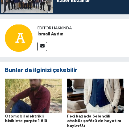
Ezber Bozanlar
EDITÖR HAKKINDA
İsmail Aydın
Bunlar da ilginizi çekebilir
Otomobil elektrikli
Feci kazada Selendili
bisiklete çarptı: 1 ölü
otobüs şoförü de hayatını
kaybetti