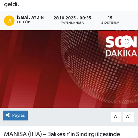
geldi.
İSMAIL AYDIN
28.10.2025 - 00:35
15
EDITÖR
YAYINLANMA
GÖSTERIM
Paylaş
-
+
A
A
MANİSA (İHA) – Balıkesir’in Sındırgı ilçesinde