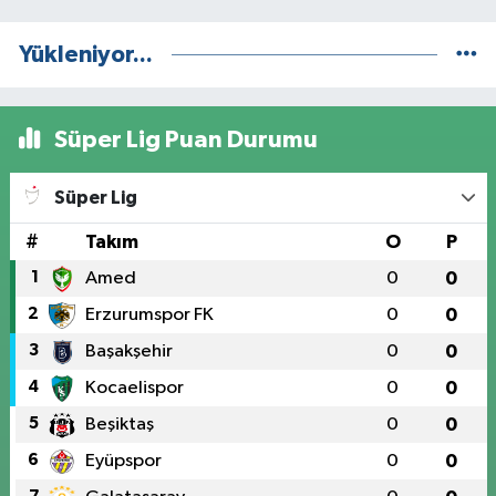
Yükleniyor...
Süper Lig Puan Durumu
Süper Lig
#
Takım
O
P
1
Amed
0
0
2
Erzurumspor FK
0
0
3
Başakşehir
0
0
4
Kocaelispor
0
0
5
Beşiktaş
0
0
6
Eyüpspor
0
0