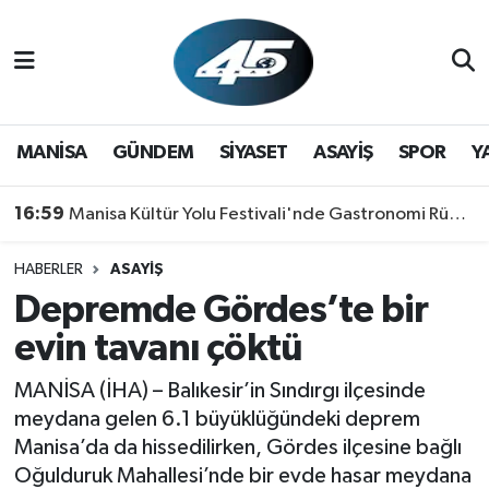
MANİSA
Hava Durumu
GÜNDEM
Trafik Durumu
MANİSA
GÜNDEM
SİYASET
ASAYİŞ
SPOR
Y
SİYASET
Süper Lig Puan Durumu ve Fikstür
16:59
Manisa Kültür Yolu Festivali'nde Gastronomi Rüzgarı: Lezzetin Yıldızı "Manisa Kebabı" Oldu!
ASAYİŞ
Tüm Manşetler
HABERLER
ASAYİŞ
Depremde Gördes’te bir
SPOR
Son Dakika Haberleri
evin tavanı çöktü
YAŞAM
Haber Arşivi
MANİSA (İHA) – Balıkesir’in Sındırgı ilçesinde
RESMİ REKLAM
meydana gelen 6.1 büyüklüğündeki deprem
Manisa’da da hissedilirken, Gördes ilçesine bağlı
Oğulduruk Mahallesi’nde bir evde hasar meydana