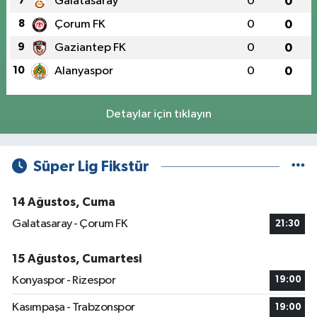
7
Galatasaray
0
0
8
Çorum FK
0
0
9
Gaziantep FK
0
0
10
Alanyaspor
0
0
Detaylar için tıklayın
Süper Lig Fikstür
14 Ağustos, Cuma
Galatasaray - Çorum FK
21:30
15 Ağustos, Cumartesi
Konyaspor - Rizespor
19:00
Kasımpaşa - Trabzonspor
19:00