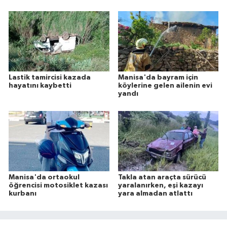
Lastik tamircisi kazada
Manisa'da bayram için
hayatını kaybetti
köylerine gelen ailenin evi
yandı
Manisa'da ortaokul
Takla atan araçta sürücü
öğrencisi motosiklet kazası
yaralanırken, eşi kazayı
kurbanı
yara almadan atlattı