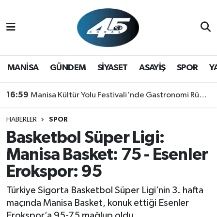
MANİSA
Hava Durumu
GÜNDEM
Trafik Durumu
MANİSA
GÜNDEM
SİYASET
ASAYİŞ
SPOR
Y
SİYASET
Süper Lig Puan Durumu ve Fikstür
16:59
Manisa Kültür Yolu Festivali'nde Gastronomi Rüzgarı: Lezzetin Yıldızı "Manisa Kebabı" Oldu!
ASAYİŞ
Tüm Manşetler
HABERLER
SPOR
Basketbol Süper Ligi:
SPOR
Son Dakika Haberleri
Manisa Basket: 75 - Esenler
YAŞAM
Haber Arşivi
Erokspor: 95
RESMİ REKLAM
Türkiye Sigorta Basketbol Süper Ligi’nin 3. hafta
maçında Manisa Basket, konuk ettiği Esenler
Erokspor’a 95-75 mağlup oldu.