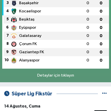
3
Başakşehir
0
0
4
Kocaelispor
0
0
5
Beşiktaş
0
0
6
Eyüpspor
0
0
7
Galatasaray
0
0
8
Çorum FK
0
0
9
Gaziantep FK
0
0
10
Alanyaspor
0
0
Detaylar için tıklayın
Süper Lig Fikstür
14 Ağustos, Cuma