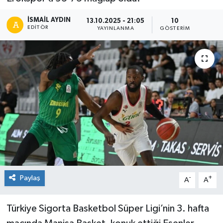
İSMAIL AYDIN
13.10.2025 - 21:05
10
EDITÖR
YAYINLANMA
GÖSTERIM
Paylaş
-
+
A
A
Türkiye Sigorta Basketbol Süper Ligi’nin 3. hafta