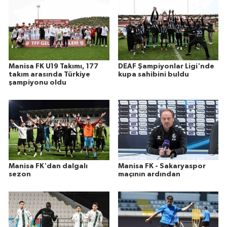
Manisa FK U19 Takımı, 177
DEAF Şampiyonlar Ligi'nde
takım arasında Türkiye
kupa sahibini buldu
şampiyonu oldu
Manisa FK'dan dalgalı
Manisa FK - Sakaryaspor
sezon
maçının ardından