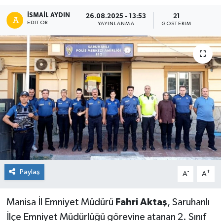
İSMAIL AYDIN
26.08.2025 - 13:53
21
EDITÖR
YAYINLANMA
GÖSTERIM
Paylaş
-
+
A
A
Manisa İl Emniyet Müdürü
Fahri Aktaş
, Saruhanlı
İlçe Emniyet Müdürlüğü görevine atanan 2. Sınıf