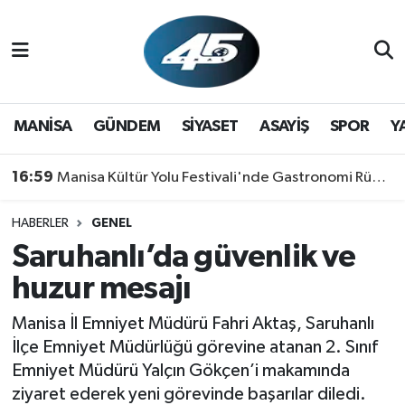
MANİSA
Hava Durumu
GÜNDEM
Trafik Durumu
MANİSA
GÜNDEM
SİYASET
ASAYİŞ
SPOR
Y
SİYASET
Süper Lig Puan Durumu ve Fikstür
16:59
Manisa Kültür Yolu Festivali'nde Gastronomi Rüzgarı: Lezzetin Yıldızı "Manisa Kebabı" Oldu!
ASAYİŞ
Tüm Manşetler
HABERLER
GENEL
Saruhanlı’da güvenlik ve
SPOR
Son Dakika Haberleri
huzur mesajı
YAŞAM
Haber Arşivi
Manisa İl Emniyet Müdürü Fahri Aktaş, Saruhanlı
RESMİ REKLAM
İlçe Emniyet Müdürlüğü görevine atanan 2. Sınıf
Emniyet Müdürü Yalçın Gökçen’i makamında
ziyaret ederek yeni görevinde başarılar diledi.