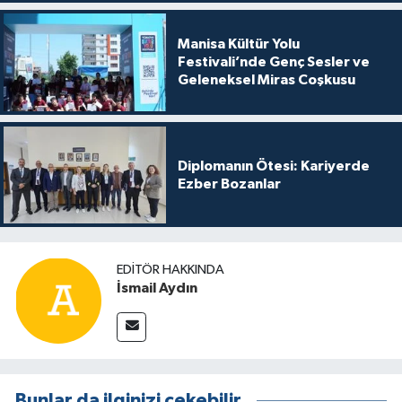
Manisa Kültür Yolu
Festivali’nde Genç Sesler ve
Geleneksel Miras Coşkusu
Diplomanın Ötesi: Kariyerde
Ezber Bozanlar
EDITÖR HAKKINDA
İsmail Aydın
Bunlar da ilginizi çekebilir