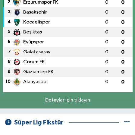
2
Erzurumspor FK
0
0
3
Başakşehir
0
0
4
Kocaelispor
0
0
5
Beşiktaş
0
0
6
Eyüpspor
0
0
7
Galatasaray
0
0
8
Çorum FK
0
0
9
Gaziantep FK
0
0
10
Alanyaspor
0
0
Detaylar için tıklayın
Süper Lig Fikstür