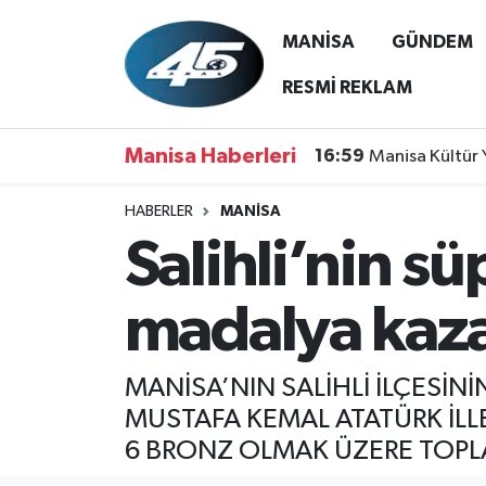
MANİSA
GÜNDEM
MANİSA
Hava Durumu
RESMİ REKLAM
GÜNDEM
Trafik Durumu
Manisa Haberleri
16:59
Manisa Kültür 
SİYASET
Süper Lig Puan Durumu ve Fikstür
HABERLER
MANİSA
Salihli’nin sü
ASAYİŞ
Tüm Manşetler
SPOR
Son Dakika Haberleri
madalya kaz
YAŞAM
Haber Arşivi
MANİSA’NIN SALİHLİ İLÇESİN
RESMİ REKLAM
MUSTAFA KEMAL ATATÜRK İLLE
6 BRONZ OLMAK ÜZERE TOPL