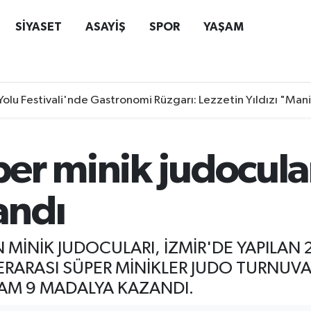
SİYASET
ASAYİŞ
SPOR
YAŞAM
Yolu Festivali'nde Gastronomi Rüzgarı: Lezzetin Yıldızı "Man
per minik judocula
andı
İN MİNİK JUDOCULARI, İZMİR'DE YAPIL
RARASI SÜPER MİNİKLER JUDO TURNUVAS
AM 9 MADALYA KAZANDI.