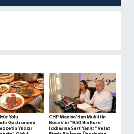
tür Yolu
CHP Manisa’dan Muhittin
'nde Gastronomi
Böcek’in "950 Bin Euro"
ezzetin Yıldızı
İddiasına Sert Yanıt: "Vefat