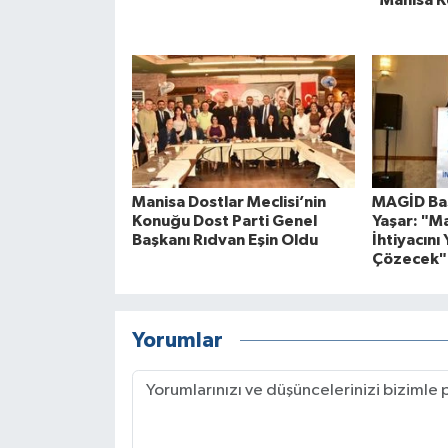
"Manisa K
Manisa Dostlar Meclisi’nin
MAGİD Baş
Konuğu Dost Parti Genel
Yaşar: "M
Başkanı Rıdvan Eşin Oldu
İhtiyacını 
Çözecek"
Yorumlar