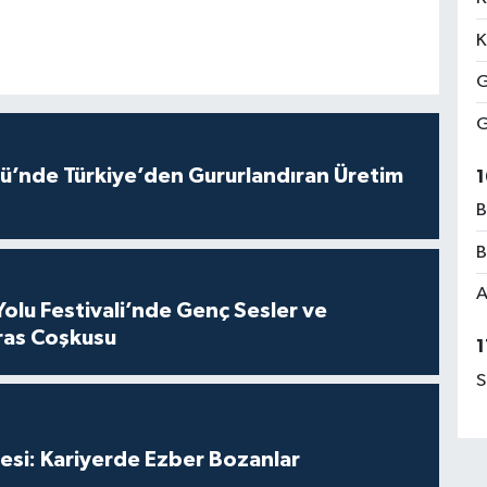
K
G
G
ü’nde Türkiye’den Gururlandıran Üretim
1
B
B
A
Yolu Festivali’nde Genç Sesler ve
ras Coşkusu
1
S
esi: Kariyerde Ezber Bozanlar