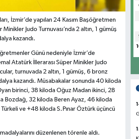
ocuları, İzmir’de yapılan 24 Kasım Başöğretmen
 Minikler Judo Turnuvası’nda 2 altın, 1 gümüş
alya kazandı.
1
m Öğretmenler Günü nedeniyle İzmir’de
 Atatürk İllerarası Süper Minikler Judo
ular, turnuvada 2 altın, 1 gümüş, 6 bronz
alya kazandı. Müsabakalar sonunda 40 kiloda
an birinci, 38 kiloda Oğuz Madan ikinci, 28
la Bozdağ, 32 kiloda Beren Ayaz, 46 kiloda
1
 Türkeli ve +48 kiloda S.Pınar Öztürk üçüncü
G
1
madalyalarını düzenlenen törenle aldı.
K