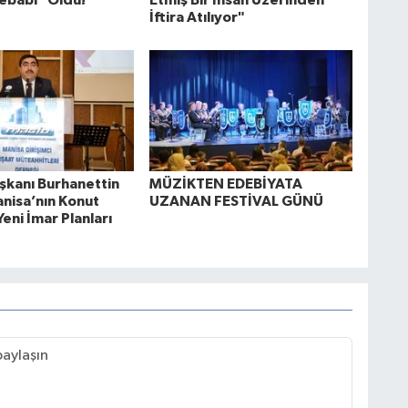
ebabı" Oldu!
Etmiş Bir İnsan Üzerinden
İftira Atılıyor"
kanı Burhanettin
MÜZİKTEN EDEBİYATA
anisa’nın Konut
UZANAN FESTİVAL GÜNÜ
Yeni İmar Planları