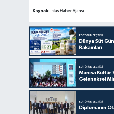
Kaynak:
İhlas Haber Ajansı
EDITÖRÜN SEÇTIĞI
Dünya Süt Gün
Rakamları
EDITÖRÜN SEÇTIĞI
Manisa Kültür 
Geleneksel Mi
EDITÖRÜN SEÇTIĞI
Diplomanın Öt