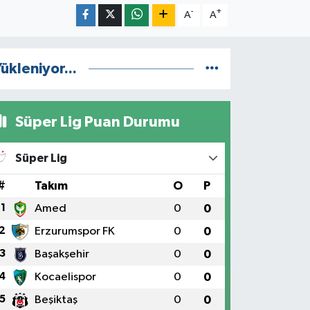
-
+
A
A
ükleniyor...
Süper Lig Puan Durumu
Süper Lig
#
Takım
O
P
1
Amed
0
0
2
Erzurumspor FK
0
0
3
Başakşehir
0
0
4
Kocaelispor
0
0
5
Beşiktaş
0
0