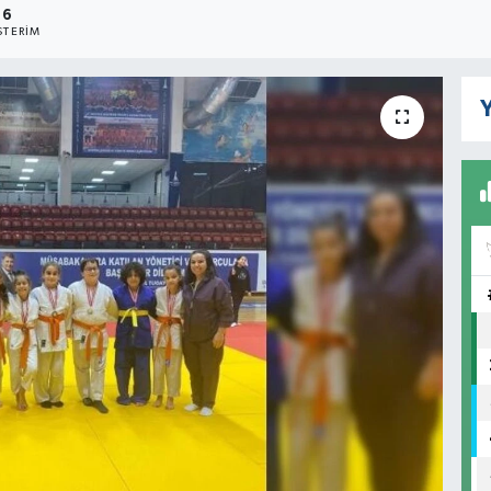
6
TERIM
Y