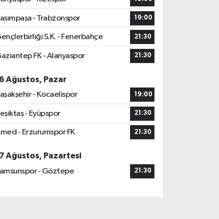
asımpaşa - Trabzonspor
19:00
ençlerbirliği S.K. - Fenerbahçe
21:30
aziantep FK - Alanyaspor
21:30
6 Ağustos, Pazar
aşakşehir - Kocaelispor
19:00
eşiktaş - Eyüpspor
21:30
med - Erzurumspor FK
21:30
7 Ağustos, Pazartesi
amsunspor - Göztepe
21:30