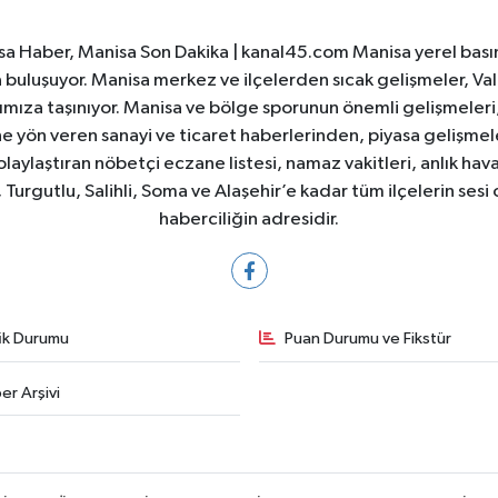
a Haber, Manisa Son Dakika | kanal45.com Manisa yerel basın
yla buluşuyor. Manisa merkez ve ilçelerden sıcak gelişmeler, Val
ıza taşınıyor. Manisa ve bölge sporunun önemli gelişmeleri, 
e yön veren sanayi ve ticaret haberlerinden, piyasa gelişme
laylaştıran nöbetçi eczane listesi, namaz vakitleri, anlık hava
Turgutlu, Salihli, Soma ve Alaşehir’e kadar tüm ilçelerin sesi 
haberciliğin adresidir.
fik Durumu
Puan Durumu ve Fikstür
er Arşivi