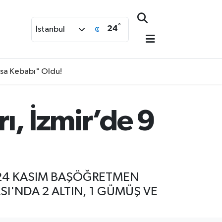
°
24
İstanbul
isa Kebabı" Oldu!
rı, İzmir’de 9
AN 24 KASIM BAŞÖĞRETMEN
I'NDA 2 ALTIN, 1 GÜMÜŞ VE