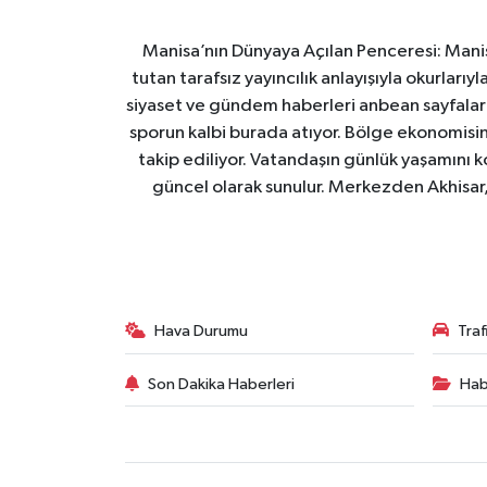
Manisa’nın Dünyaya Açılan Penceresi: Manis
tutan tarafsız yayıncılık anlayışıyla okurları
siyaset ve gündem haberleri anbean sayfalarım
sporun kalbi burada atıyor. Bölge ekonomisin
takip ediliyor. Vatandaşın günlük yaşamını ko
güncel olarak sunulur. Merkezden Akhisar, 
Hava Durumu
Tra
Son Dakika Haberleri
Hab