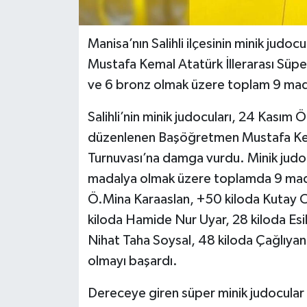
Manisa’nın Salihli ilçesinin minik jud
Mustafa Kemal Atatürk İllerarası Süper
ve 6 bronz olmak üzere toplam 9 mad
Salihli’nin minik judocuları, 24 Kası
düzenlenen Başöğretmen Mustafa Kemal
Turnuvası’na damga vurdu. Minik judoc
madalya olmak üzere toplamda 9 mad
Ö.Mina Karaaslan, +50 kiloda Kutay Oy
kiloda Hamide Nur Uyar, 28 kiloda Esi
Nihat Taha Soysal, 48 kiloda Çağlıyan
olmayı başardı.
Dereceye giren süper minik judocular 