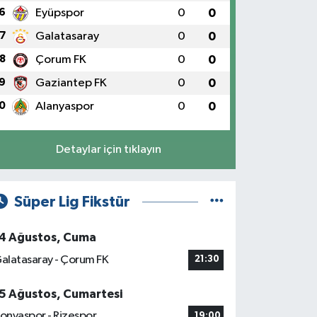
6
Eyüpspor
0
0
7
Galatasaray
0
0
8
Çorum FK
0
0
9
Gaziantep FK
0
0
0
Alanyaspor
0
0
Detaylar için tıklayın
Süper Lig Fikstür
4 Ağustos, Cuma
alatasaray - Çorum FK
21:30
5 Ağustos, Cumartesi
onyaspor - Rizespor
19:00