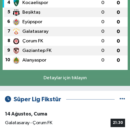
4
Kocaelispor
0
0
5
Beşiktaş
0
0
6
Eyüpspor
0
0
7
Galatasaray
0
0
8
Çorum FK
0
0
9
Gaziantep FK
0
0
10
Alanyaspor
0
0
Detaylar için tıklayın
Süper Lig Fikstür
14 Ağustos, Cuma
Galatasaray - Çorum FK
21:30