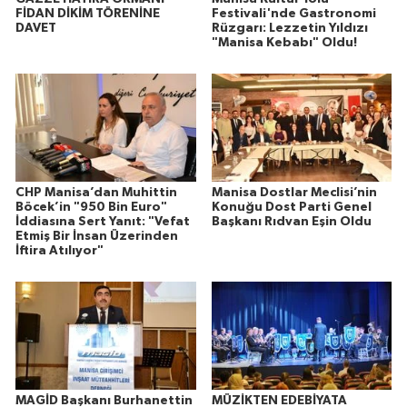
FİDAN DİKİM TÖRENİNE
Festivali'nde Gastronomi
DAVET
Rüzgarı: Lezzetin Yıldızı
"Manisa Kebabı" Oldu!
CHP Manisa’dan Muhittin
Manisa Dostlar Meclisi’nin
Böcek’in "950 Bin Euro"
Konuğu Dost Parti Genel
İddiasına Sert Yanıt: "Vefat
Başkanı Rıdvan Eşin Oldu
Etmiş Bir İnsan Üzerinden
İftira Atılıyor"
MAGİD Başkanı Burhanettin
MÜZİKTEN EDEBİYATA