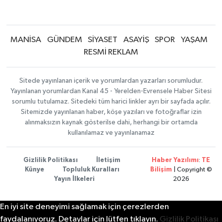
MANİSA
GÜNDEM
SİYASET
ASAYİŞ
SPOR
YAŞAM
RESMİ REKLAM
Sitede yayınlanan içerik ve yorumlardan yazarları sorumludur.
Yayınlanan yorumlardan Kanal 45 - Yerelden-Evrensele Haber Sitesi
sorumlu tutulamaz. Sitedeki tüm harici linkler ayrı bir sayfada açılır.
Sitemizde yayınlanan haber, köşe yazıları ve fotoğraflar izin
alınmaksızın kaynak gösterilse dahi, herhangi bir ortamda
kullanılamaz ve yayınlanamaz
Gizlilik Politikası
İletişim
Haber Yazılımı
:
TE
Künye
Topluluk Kuralları
Bilişim
| Copyright ©
Yayın İlkeleri
2026
En iyi site deneyimi sağlamak için çerezlerden
faydalanıyoruz. Detaylar için lütfen tıklayın.
Gizlilik Politikası