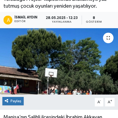
tutmuş çocuk oyunları yeniden yaşatılıyor.
İSMAIL AYDIN
28.05.2025 - 12:23
8
EDITÖR
YAYINLANMA
GÖSTERIM
Paylaş
-
+
A
A
Manisa’nın Salihli ilçesindeki İbrahim Akkayan