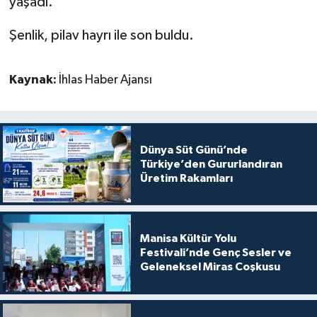
yaşadı.
Şenlik, pilav hayrı ile son buldu.
Kaynak:
İhlas Haber Ajansı
Dünya Süt Günü’nde
Türkiye’den Gururlandıran
Üretim Rakamları
Manisa Kültür Yolu
Festivali’nde Genç Sesler ve
Geleneksel Miras Coşkusu