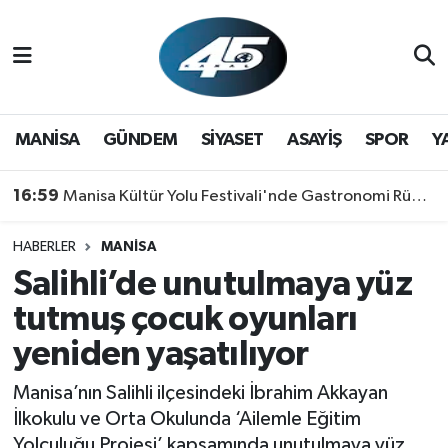
MANİSA
Hava Durumu
GÜNDEM
Trafik Durumu
MANİSA
GÜNDEM
SİYASET
ASAYİŞ
SPOR
Y
SİYASET
Süper Lig Puan Durumu ve Fikstür
16:59
Manisa Kültür Yolu Festivali'nde Gastronomi Rüzgarı: Lezzetin Yıldızı "Manisa Kebabı" Oldu!
ASAYİŞ
Tüm Manşetler
HABERLER
MANİSA
Salihli’de unutulmaya yüz
SPOR
Son Dakika Haberleri
tutmuş çocuk oyunları
YAŞAM
Haber Arşivi
yeniden yaşatılıyor
RESMİ REKLAM
Manisa’nın Salihli ilçesindeki İbrahim Akkayan
İlkokulu ve Orta Okulunda ‘Ailemle Eğitim
Yolculuğu Projesi’ kapsamında unutulmaya yüz