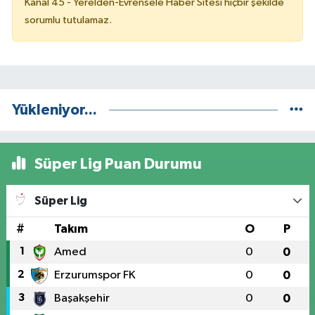
Kanal 45 - Yerelden-Evrensele Haber Sitesi hiçbir şekilde
sorumlu tutulamaz.
Yükleniyor...
Süper Lig Puan Durumu
Süper Lig
#
Takım
O
P
1
Amed
0
0
2
Erzurumspor FK
0
0
3
Başakşehir
0
0