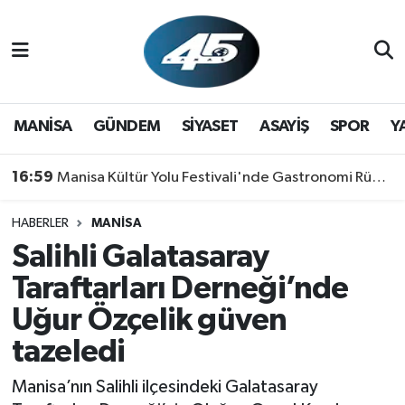
MANİSA
Hava Durumu
GÜNDEM
Trafik Durumu
MANİSA
GÜNDEM
SİYASET
ASAYİŞ
SPOR
Y
SİYASET
Süper Lig Puan Durumu ve Fikstür
16:59
Manisa Kültür Yolu Festivali'nde Gastronomi Rüzgarı: Lezzetin Yıldızı "Manisa Kebabı" Oldu!
ASAYİŞ
Tüm Manşetler
HABERLER
MANİSA
Salihli Galatasaray
SPOR
Son Dakika Haberleri
Taraftarları Derneği’nde
YAŞAM
Haber Arşivi
Uğur Özçelik güven
tazeledi
RESMİ REKLAM
Manisa’nın Salihli ilçesindeki Galatasaray