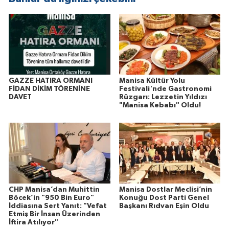
GAZZE HATIRA ORMANI
Manisa Kültür Yolu
FİDAN DİKİM TÖRENİNE
Festivali'nde Gastronomi
DAVET
Rüzgarı: Lezzetin Yıldızı
"Manisa Kebabı" Oldu!
CHP Manisa’dan Muhittin
Manisa Dostlar Meclisi’nin
Böcek’in "950 Bin Euro"
Konuğu Dost Parti Genel
İddiasına Sert Yanıt: "Vefat
Başkanı Rıdvan Eşin Oldu
Etmiş Bir İnsan Üzerinden
İftira Atılıyor"