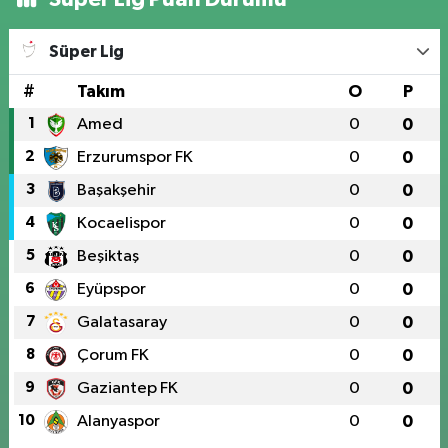
Süper Lig
#
Takım
O
P
1
Amed
0
0
2
Erzurumspor FK
0
0
3
Başakşehir
0
0
4
Kocaelispor
0
0
5
Beşiktaş
0
0
6
Eyüpspor
0
0
7
Galatasaray
0
0
8
Çorum FK
0
0
9
Gaziantep FK
0
0
10
Alanyaspor
0
0