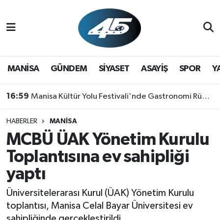
MANİSA
Hava Durumu
GÜNDEM
Trafik Durumu
MANİSA
GÜNDEM
SİYASET
ASAYİŞ
SPOR
Y
SİYASET
Süper Lig Puan Durumu ve Fikstür
16:59
Manisa Kültür Yolu Festivali'nde Gastronomi Rüzgarı: Lezzetin Yıldızı "Manisa Kebabı" Oldu!
ASAYİŞ
Tüm Manşetler
HABERLER
MANİSA
MCBÜ ÜAK Yönetim Kurulu
SPOR
Son Dakika Haberleri
Toplantısına ev sahipliği
YAŞAM
Haber Arşivi
yaptı
RESMİ REKLAM
Üniversitelerarası Kurul (ÜAK) Yönetim Kurulu
toplantısı, Manisa Celal Bayar Üniversitesi ev
sahipliğinde gerçekleştirildi.