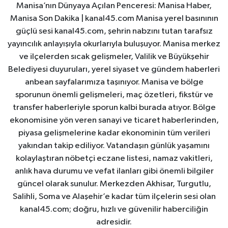
Manisa’nın Dünyaya Açılan Penceresi: Manisa Haber,
Manisa Son Dakika | kanal45.com Manisa yerel basınının
güçlü sesi kanal45.com, şehrin nabzını tutan tarafsız
yayıncılık anlayışıyla okurlarıyla buluşuyor. Manisa merkez
ve ilçelerden sıcak gelişmeler, Valilik ve Büyükşehir
Belediyesi duyuruları, yerel siyaset ve gündem haberleri
anbean sayfalarımıza taşınıyor. Manisa ve bölge
sporunun önemli gelişmeleri, maç özetleri, fikstür ve
transfer haberleriyle sporun kalbi burada atıyor. Bölge
ekonomisine yön veren sanayi ve ticaret haberlerinden,
piyasa gelişmelerine kadar ekonominin tüm verileri
yakından takip ediliyor. Vatandaşın günlük yaşamını
kolaylaştıran nöbetçi eczane listesi, namaz vakitleri,
anlık hava durumu ve vefat ilanları gibi önemli bilgiler
güncel olarak sunulur. Merkezden Akhisar, Turgutlu,
Salihli, Soma ve Alaşehir’e kadar tüm ilçelerin sesi olan
kanal45.com; doğru, hızlı ve güvenilir haberciliğin
adresidir.