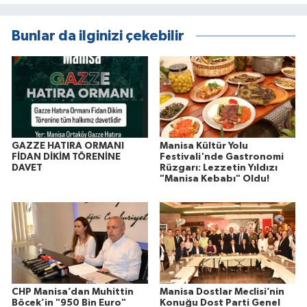
Bunlar da ilginizi çekebilir
GAZZE HATIRA ORMANI
Manisa Kültür Yolu
FİDAN DİKİM TÖRENİNE
Festivali'nde Gastronomi
DAVET
Rüzgarı: Lezzetin Yıldızı
"Manisa Kebabı" Oldu!
CHP Manisa’dan Muhittin
Manisa Dostlar Meclisi’nin
Böcek’in "950 Bin Euro"
Konuğu Dost Parti Genel