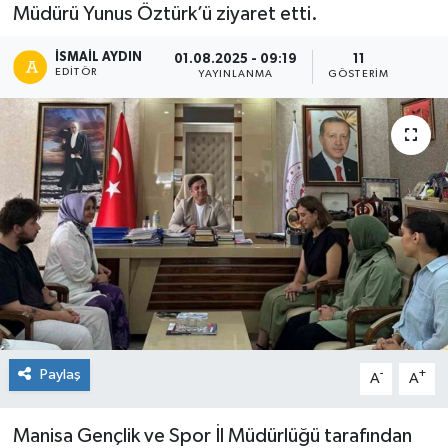
Müdürü Yunus Öztürk’ü ziyaret etti.
İSMAIL AYDIN
01.08.2025 - 09:19
11
EDITÖR
YAYINLANMA
GÖSTERIM
Paylaş
-
+
A
A
Manisa Gençlik ve Spor İl Müdürlüğü tarafından