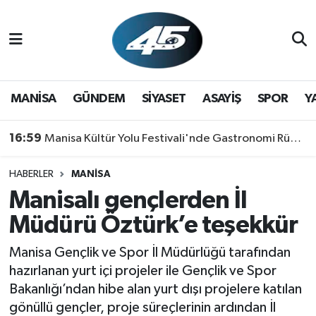
MANİSA
Hava Durumu
GÜNDEM
Trafik Durumu
MANİSA
GÜNDEM
SİYASET
ASAYİŞ
SPOR
Y
SİYASET
Süper Lig Puan Durumu ve Fikstür
16:59
Manisa Kültür Yolu Festivali'nde Gastronomi Rüzgarı: Lezzetin Yıldızı "Manisa Kebabı" Oldu!
ASAYİŞ
Tüm Manşetler
HABERLER
MANİSA
Manisalı gençlerden İl
SPOR
Son Dakika Haberleri
Müdürü Öztürk’e teşekkür
YAŞAM
Haber Arşivi
Manisa Gençlik ve Spor İl Müdürlüğü tarafından
RESMİ REKLAM
hazırlanan yurt içi projeler ile Gençlik ve Spor
Bakanlığı’ndan hibe alan yurt dışı projelere katılan
gönüllü gençler, proje süreçlerinin ardından İl