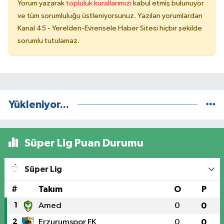
Yorum yazarak
topluluk kurallarımızı
kabul etmiş bulunuyor
ve tüm sorumluluğu üstleniyorsunuz. Yazılan yorumlardan
Kanal 45 - Yerelden-Evrensele Haber Sitesi hiçbir şekilde
sorumlu tutulamaz.
Yükleniyor...
Süper Lig Puan Durumu
Süper Lig
#
Takım
O
P
1
Amed
0
0
2
Erzurumspor FK
0
0