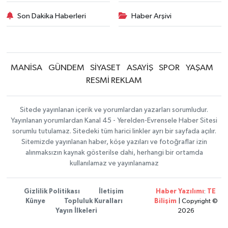
Son Dakika Haberleri
Haber Arşivi
MANİSA
GÜNDEM
SİYASET
ASAYİŞ
SPOR
YAŞAM
RESMİ REKLAM
Sitede yayınlanan içerik ve yorumlardan yazarları sorumludur.
Yayınlanan yorumlardan Kanal 45 - Yerelden-Evrensele Haber Sitesi
sorumlu tutulamaz. Sitedeki tüm harici linkler ayrı bir sayfada açılır.
Sitemizde yayınlanan haber, köşe yazıları ve fotoğraflar izin
alınmaksızın kaynak gösterilse dahi, herhangi bir ortamda
kullanılamaz ve yayınlanamaz
Gizlilik Politikası
İletişim
Haber Yazılımı
:
TE
Künye
Topluluk Kuralları
Bilişim
| Copyright ©
Yayın İlkeleri
2026