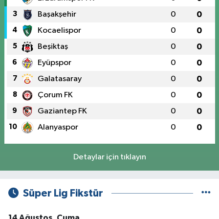
3
Başakşehir
0
0
4
Kocaelispor
0
0
5
Beşiktaş
0
0
6
Eyüpspor
0
0
7
Galatasaray
0
0
8
Çorum FK
0
0
9
Gaziantep FK
0
0
10
Alanyaspor
0
0
Detaylar için tıklayın
Süper Lig Fikstür
14 Ağustos, Cuma