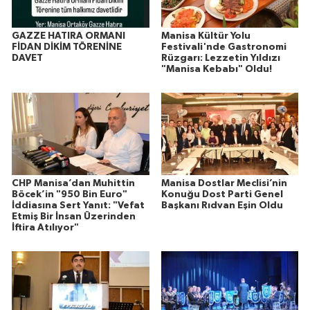
GAZZE HATIRA ORMANI
Manisa Kültür Yolu
FİDAN DİKİM TÖRENİNE
Festivali'nde Gastronomi
DAVET
Rüzgarı: Lezzetin Yıldızı
"Manisa Kebabı" Oldu!
CHP Manisa’dan Muhittin
Manisa Dostlar Meclisi’nin
Böcek’in "950 Bin Euro"
Konuğu Dost Parti Genel
İddiasına Sert Yanıt: "Vefat
Başkanı Rıdvan Eşin Oldu
Etmiş Bir İnsan Üzerinden
İftira Atılıyor"