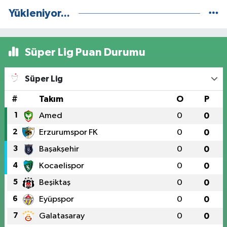
Yükleniyor...
Süper Lig Puan Durumu
Süper Lig
#
Takım
O
P
1
Amed
0
0
2
Erzurumspor FK
0
0
3
Başakşehir
0
0
4
Kocaelispor
0
0
5
Beşiktaş
0
0
6
Eyüpspor
0
0
7
Galatasaray
0
0