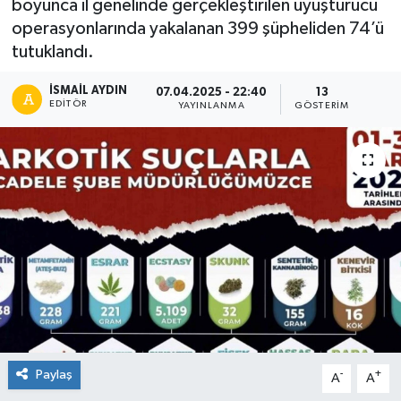
boyunca il genelinde gerçekleştirilen uyuşturucu
operasyonlarında yakalanan 399 şüpheliden 74’ü
tutuklandı.
İSMAIL AYDIN
07.04.2025 - 22:40
13
EDITÖR
YAYINLANMA
GÖSTERIM
Paylaş
-
+
A
A