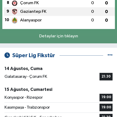
8
Çorum FK
0
0
9
Gaziantep FK
0
0
10
Alanyaspor
0
0
Detaylar için tıklayın
Süper Lig Fikstür
14 Ağustos, Cuma
Galatasaray - Çorum FK
21:30
15 Ağustos, Cumartesi
Konyaspor - Rizespor
19:00
Kasımpaşa - Trabzonspor
19:00