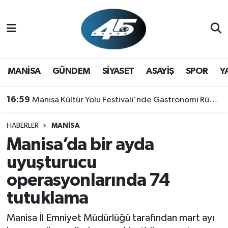
MANİSA
Hava Durumu
GÜNDEM
Trafik Durumu
MANİSA
GÜNDEM
SİYASET
ASAYİŞ
SPOR
Y
SİYASET
Süper Lig Puan Durumu ve Fikstür
16:59
Manisa Kültür Yolu Festivali'nde Gastronomi Rüzgarı: Lezzetin Yıldızı "Manisa Kebabı" Oldu!
ASAYİŞ
Tüm Manşetler
HABERLER
MANİSA
Manisa’da bir ayda
SPOR
Son Dakika Haberleri
uyuşturucu
YAŞAM
Haber Arşivi
operasyonlarında 74
tutuklama
RESMİ REKLAM
Manisa İl Emniyet Müdürlüğü tarafından mart ayı