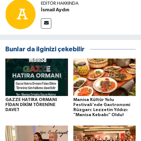
EDITÖR HAKKINDA
İsmail Aydın
Bunlar da ilginizi çekebilir
GAZZE HATIRA ORMANI
Manisa Kültür Yolu
FİDAN DİKİM TÖRENİNE
Festivali'nde Gastronomi
DAVET
Rüzgarı: Lezzetin Yıldızı
"Manisa Kebabı" Oldu!