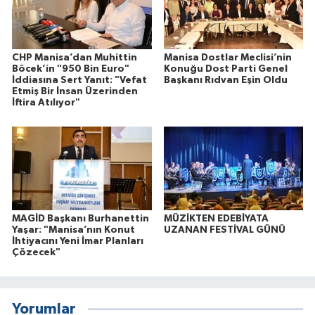
CHP Manisa’dan Muhittin
Manisa Dostlar Meclisi’nin
Böcek’in "950 Bin Euro"
Konuğu Dost Parti Genel
İddiasına Sert Yanıt: "Vefat
Başkanı Rıdvan Eşin Oldu
Etmiş Bir İnsan Üzerinden
İftira Atılıyor"
MAGİD Başkanı Burhanettin
MÜZİKTEN EDEBİYATA
Yaşar: "Manisa’nın Konut
UZANAN FESTİVAL GÜNÜ
İhtiyacını Yeni İmar Planları
Çözecek"
Yorumlar