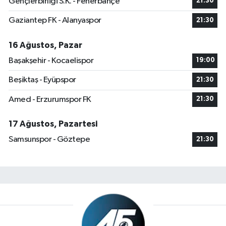
Gençlerbirliği S.K. - Fenerbahçe
21:30
Gaziantep FK - Alanyaspor
21:30
16 Ağustos, Pazar
Başakşehir - Kocaelispor
19:00
Beşiktaş - Eyüpspor
21:30
Amed - Erzurumspor FK
21:30
17 Ağustos, Pazartesi
Samsunspor - Göztepe
21:30