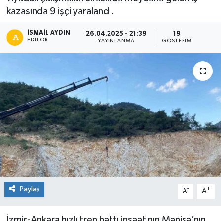
kazasında 9 işçi yaralandı.
İSMAIL AYDIN
26.04.2025 - 21:39
19
EDITÖR
YAYINLANMA
GÖSTERIM
Paylaş
-
+
A
A
İzmir-Ankara hızlı tren hattı inşaatının Manisa’nın