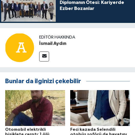
Diplomanın Ötesi: Kariyerde
Ezber Bozanlar
EDITÖR HAKKINDA
İsmail Aydın
Bunlar da ilginizi çekebilir
Otomobil elektrikli
Feci kazada Selendili
bisiklete çarptı: 1 ölü
otobüs şoförü de hayatını