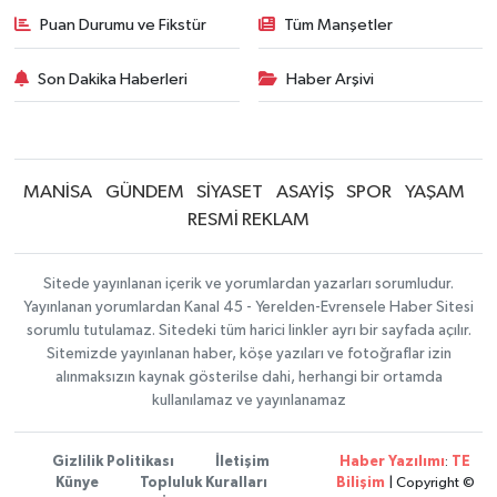
Puan Durumu ve Fikstür
Tüm Manşetler
Son Dakika Haberleri
Haber Arşivi
MANİSA
GÜNDEM
SİYASET
ASAYİŞ
SPOR
YAŞAM
RESMİ REKLAM
Sitede yayınlanan içerik ve yorumlardan yazarları sorumludur.
Yayınlanan yorumlardan Kanal 45 - Yerelden-Evrensele Haber Sitesi
sorumlu tutulamaz. Sitedeki tüm harici linkler ayrı bir sayfada açılır.
Sitemizde yayınlanan haber, köşe yazıları ve fotoğraflar izin
alınmaksızın kaynak gösterilse dahi, herhangi bir ortamda
kullanılamaz ve yayınlanamaz
Gizlilik Politikası
İletişim
Haber Yazılımı
:
TE
Künye
Topluluk Kuralları
Bilişim
| Copyright ©