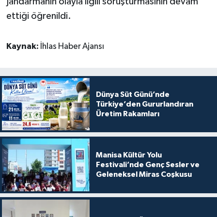
Jandarmanın olayla ilgili soruşturmasının devam
ettiği öğrenildi.
Kaynak:
İhlas Haber Ajansı
Dünya Süt Günü’nde
Türkiye’den Gururlandıran
Üretim Rakamları
Manisa Kültür Yolu
Festivali’nde Genç Sesler ve
Geleneksel Miras Coşkusu