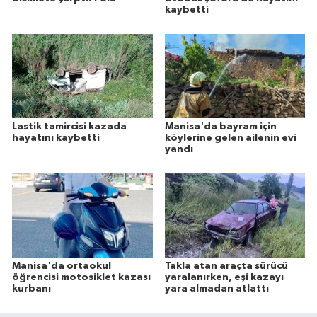
kaybetti
Lastik tamircisi kazada
Manisa'da bayram için
hayatını kaybetti
köylerine gelen ailenin evi
yandı
Manisa'da ortaokul
Takla atan araçta sürücü
öğrencisi motosiklet kazası
yaralanırken, eşi kazayı
kurbanı
yara almadan atlattı