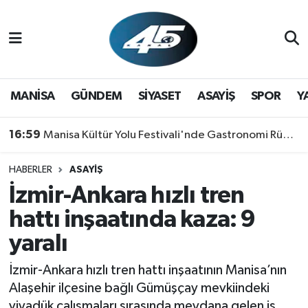
MANİSA
Hava Durumu
GÜNDEM
Trafik Durumu
MANİSA
GÜNDEM
SİYASET
ASAYİŞ
SPOR
Y
SİYASET
Süper Lig Puan Durumu ve Fikstür
16:59
Manisa Kültür Yolu Festivali'nde Gastronomi Rüzgarı: Lezzetin Yıldızı "Manisa Kebabı" Oldu!
ASAYİŞ
Tüm Manşetler
HABERLER
ASAYİŞ
İzmir-Ankara hızlı tren
SPOR
Son Dakika Haberleri
hattı inşaatında kaza: 9
YAŞAM
Haber Arşivi
yaralı
RESMİ REKLAM
İzmir-Ankara hızlı tren hattı inşaatının Manisa’nın
Alaşehir ilçesine bağlı Gümüşçay mevkiindeki
viyadük çalışmaları sırasında meydana gelen iş