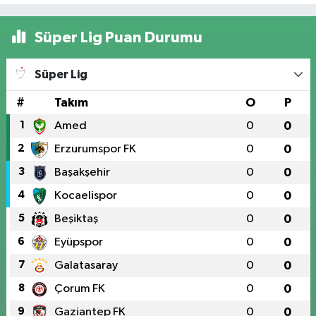
Süper Lig Puan Durumu
Süper Lig
#
Takım
O
P
1
Amed
0
0
2
Erzurumspor FK
0
0
3
Başakşehir
0
0
4
Kocaelispor
0
0
5
Beşiktaş
0
0
6
Eyüpspor
0
0
7
Galatasaray
0
0
8
Çorum FK
0
0
9
Gaziantep FK
0
0