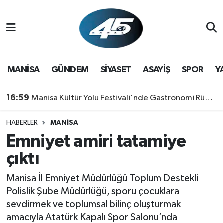
MANİSA
Hava Durumu
GÜNDEM
Trafik Durumu
MANİSA
GÜNDEM
SİYASET
ASAYİŞ
SPOR
Y
SİYASET
Süper Lig Puan Durumu ve Fikstür
16:59
Manisa Kültür Yolu Festivali'nde Gastronomi Rüzgarı: Lezzetin Yıldızı "Manisa Kebabı" Oldu!
ASAYİŞ
Tüm Manşetler
HABERLER
MANİSA
Emniyet amiri tatamiye
SPOR
Son Dakika Haberleri
çıktı
YAŞAM
Haber Arşivi
Manisa İl Emniyet Müdürlüğü Toplum Destekli
RESMİ REKLAM
Polislik Şube Müdürlüğü, sporu çocuklara
sevdirmek ve toplumsal bilinç oluşturmak
amacıyla Atatürk Kapalı Spor Salonu’nda