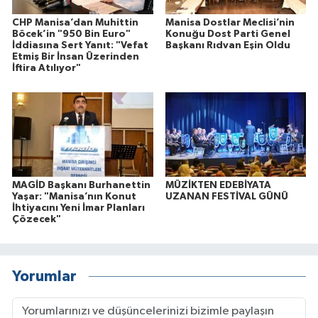
CHP Manisa’dan Muhittin
Manisa Dostlar Meclisi’nin
Böcek’in "950 Bin Euro"
Konuğu Dost Parti Genel
İddiasına Sert Yanıt: "Vefat
Başkanı Rıdvan Eşin Oldu
Etmiş Bir İnsan Üzerinden
İftira Atılıyor"
MAGİD Başkanı Burhanettin
MÜZİKTEN EDEBİYATA
Yaşar: "Manisa’nın Konut
UZANAN FESTİVAL GÜNÜ
İhtiyacını Yeni İmar Planları
Çözecek"
Yorumlar