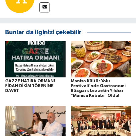
Bunlar da ilginizi çekebilir
GAZZE HATIRA ORMANI
Manisa Kültür Yolu
FİDAN DİKİM TÖRENİNE
Festivali'nde Gastronomi
DAVET
Rüzgarı: Lezzetin Yıldızı
"Manisa Kebabı" Oldu!