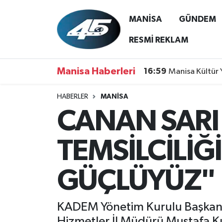
MANİSA
GÜNDEM
MANİSA
Hava Durumu
RESMİ REKLAM
GÜNDEM
Trafik Durumu
Manisa Haberleri
16:59
Manisa Kültür 
SİYASET
Süper Lig Puan Durumu ve Fikstür
HABERLER
MANİSA
CANAN SARI
ASAYİŞ
Tüm Manşetler
SPOR
Son Dakika Haberleri
TEMSİLCİLİĞ
YAŞAM
Haber Arşivi
GÜÇLÜYÜZ"
RESMİ REKLAM
KADEM Yönetim Kurulu Başkanı 
Hizmetler İl Müdürü Mustafa K