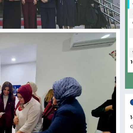
1
1
G