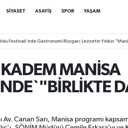
SİYASET
ASAYİŞ
SPOR
YAŞAM
Yolu Festivali'nde Gastronomi Rüzgarı: Lezzetin Yıldızı "Man
 KADEM MANİSA
İNDE`"BİRLİKTE 
Av. Canan Sarı, Manisa programı kapsamı
ılıç’ı, ŞÖNİM Müdürü Cemile Erkara’yı ve