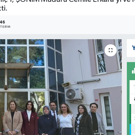
ti.
146
TERIM
Y