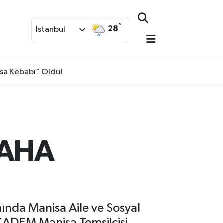
°
28
İstanbul
isa Kebabı" Oldu!
DAHA
nda Manisa Aile ve Sosyal
 KADEM Manisa Temsilcisi