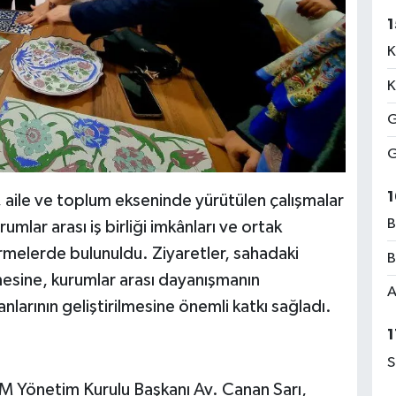
1
K
K
G
G
1
 aile ve toplum ekseninde yürütülen çalışmalar
B
rumlar arası iş birliği imkânları ve ortak
melerde bulunuldu. Ziyaretler, sahadaki
B
mesine, kurumlar arası dayanışmanın
A
larının geliştirilmesine önemli katkı sağladı.
1
S
 Yönetim Kurulu Başkanı Av. Canan Sarı,