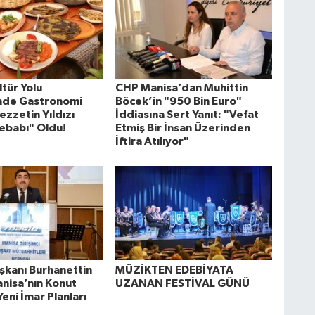
tür Yolu
CHP Manisa’dan Muhittin
'nde Gastronomi
Böcek’in "950 Bin Euro"
ezzetin Yıldızı
İddiasına Sert Yanıt: "Vefat
ebabı" Oldu!
Etmiş Bir İnsan Üzerinden
İftira Atılıyor"
kanı Burhanettin
MÜZİKTEN EDEBİYATA
anisa’nın Konut
UZANAN FESTİVAL GÜNÜ
Yeni İmar Planları