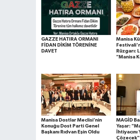
GAZZE HATIRA ORMANI
Manisa Kül
FİDAN DİKİM TÖRENİNE
Festivali
DAVET
Rüzgarı: L
"Manisa K
Manisa Dostlar Meclisi’nin
MAGİD Baş
Konuğu Dost Parti Genel
Yaşar: "M
Başkanı Rıdvan Eşin Oldu
İhtiyacını 
Çözecek"