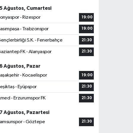
5 Ağustos, Cumartesi
onyaspor - Rizespor
19:00
asımpaşa - Trabzonspor
19:00
ençlerbirliği S.K. - Fenerbahçe
21:30
aziantep FK - Alanyaspor
21:30
6 Ağustos, Pazar
aşakşehir - Kocaelispor
19:00
eşiktaş - Eyüpspor
21:30
med - Erzurumspor FK
21:30
7 Ağustos, Pazartesi
amsunspor - Göztepe
21:30