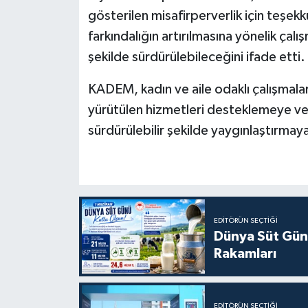
gösterilen misafirperverlik için teşek
farkındalığın artırılmasına yönelik çalışm
şekilde sürdürülebileceğini ifade etti.
KADEM, kadın ve aile odaklı çalışmalar
yürütülen hizmetleri desteklemeye ve
sürdürülebilir şekilde yaygınlaştırm
EDITÖRÜN SEÇTIĞI
Dünya Süt Gün
Rakamları
EDITÖRÜN SEÇTIĞI