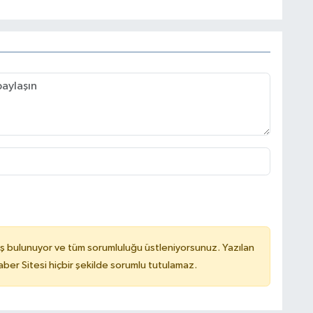
ş bulunuyor ve tüm sorumluluğu üstleniyorsunuz. Yazılan
er Sitesi hiçbir şekilde sorumlu tutulamaz.