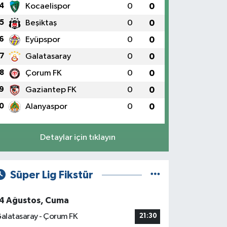
4
Kocaelispor
0
0
5
Beşiktaş
0
0
6
Eyüpspor
0
0
7
Galatasaray
0
0
8
Çorum FK
0
0
9
Gaziantep FK
0
0
0
Alanyaspor
0
0
Detaylar için tıklayın
Süper Lig Fikstür
4 Ağustos, Cuma
alatasaray - Çorum FK
21:30