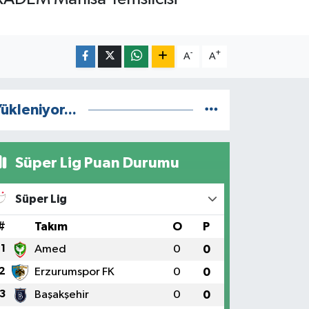
-
+
A
A
ükleniyor...
Süper Lig Puan Durumu
Süper Lig
#
Takım
O
P
1
Amed
0
0
2
Erzurumspor FK
0
0
3
Başakşehir
0
0