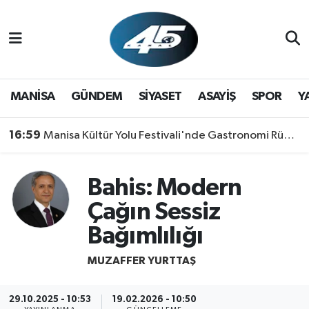
MANİSA
Hava Durumu
GÜNDEM
Trafik Durumu
MANİSA
GÜNDEM
SİYASET
ASAYİŞ
SPOR
Y
SİYASET
Süper Lig Puan Durumu ve Fikstür
16:59
Manisa Kültür Yolu Festivali'nde Gastronomi Rüzgarı: Lezzetin Yıldızı "Manisa Kebabı" Oldu!
ASAYİŞ
Tüm Manşetler
Bahis: Modern
SPOR
Son Dakika Haberleri
Çağın Sessiz
YAŞAM
Haber Arşivi
Bağımlılığı
MUZAFFER YURTTAŞ
RESMİ REKLAM
29.10.2025 - 10:53
19.02.2026 - 10:50