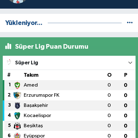
Yükleniyor...
Süper Lig Puan Durumu
Süper Lig
#
Takım
O
P
1
Amed
0
0
2
Erzurumspor FK
0
0
3
Başakşehir
0
0
4
Kocaelispor
0
0
5
Beşiktaş
0
0
6
Eyüpspor
0
0