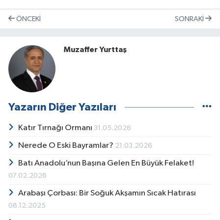
ÖNCEKI
SONRAKI
Muzaffer Yurttaş
Yazarın Diğer Yazıları
Katır Tırnağı Ormanı
31.05.2026
Nerede O Eski Bayramlar?
21.03.2026
Batı Anadolu’nun Başına Gelen En Büyük Felaket!
07.02.2026
Arabaşı Çorbası: Bir Soğuk Akşamın Sıcak Hatırası
08.12.2025