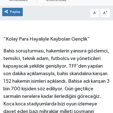
YAYINLANMA
GÜNCELLEME
Paylaş
-
+
A
A
“Kolay Para Hayaliyle Kaybolan Gençlik”
Bahis soruşturması, hakemlerin yanısıra gözlemci,
temsilci, teknik adam, futbolcu ve yöneticileri
kapsayacak şekilde genişliyor. TFF'den yapılan
son dakika açıklamasıyla, bahis skandalına karışan
152 hakemin isimleri açıklandı. Bahise adı karışan 3
bin 700 kişiden söz ediliyor. Gün geçtikçe
sarmalın nerelere kadar ilerlediğini göreceğiz.
Koca koca stadyumlarda bizi oyun izlemeye
davet eden bazı mihraklar milleti soymanın