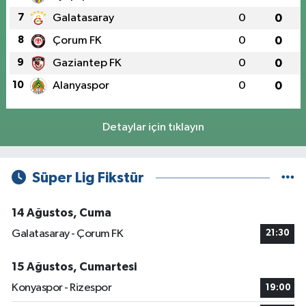
7
Galatasaray
0
0
8
Çorum FK
0
0
9
Gaziantep FK
0
0
10
Alanyaspor
0
0
Detaylar için tıklayın
Süper Lig Fikstür
14 Ağustos, Cuma
Galatasaray - Çorum FK
21:30
15 Ağustos, Cumartesi
Konyaspor - Rizespor
19:00