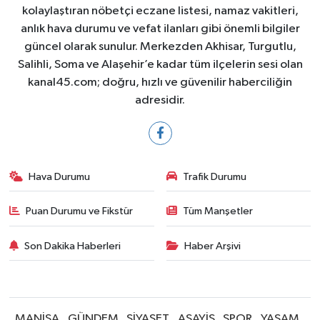
kolaylaştıran nöbetçi eczane listesi, namaz vakitleri,
anlık hava durumu ve vefat ilanları gibi önemli bilgiler
güncel olarak sunulur. Merkezden Akhisar, Turgutlu,
Salihli, Soma ve Alaşehir’e kadar tüm ilçelerin sesi olan
kanal45.com; doğru, hızlı ve güvenilir haberciliğin
adresidir.
Hava Durumu
Trafik Durumu
Puan Durumu ve Fikstür
Tüm Manşetler
Son Dakika Haberleri
Haber Arşivi
MANİSA
GÜNDEM
SİYASET
ASAYİŞ
SPOR
YAŞAM