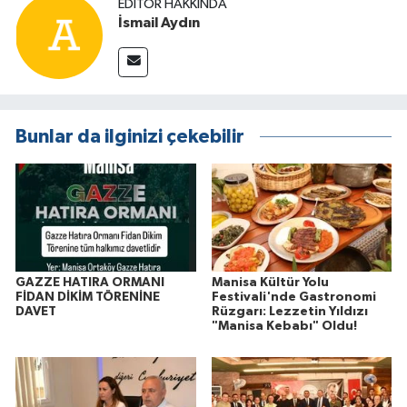
EDITÖR HAKKINDA
İsmail Aydın
Bunlar da ilginizi çekebilir
GAZZE HATIRA ORMANI
Manisa Kültür Yolu
FİDAN DİKİM TÖRENİNE
Festivali'nde Gastronomi
DAVET
Rüzgarı: Lezzetin Yıldızı
"Manisa Kebabı" Oldu!