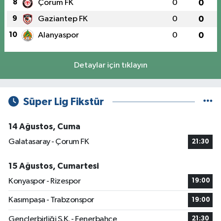
8
Çorum FK
0
0
9
Gaziantep FK
0
0
10
Alanyaspor
0
0
Detaylar için tıklayın
Süper Lig Fikstür
14 Ağustos, Cuma
Galatasaray - Çorum FK
21:30
15 Ağustos, Cumartesi
Konyaspor - Rizespor
19:00
Kasımpaşa - Trabzonspor
19:00
Gençlerbirliği S.K. - Fenerbahçe
21:30