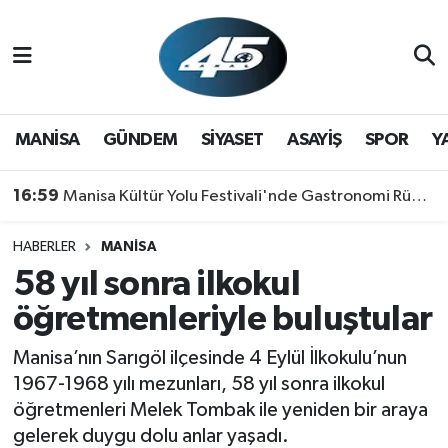
MANİSA
Hava Durumu
GÜNDEM
Trafik Durumu
MANİSA
GÜNDEM
SİYASET
ASAYİŞ
SPOR
Y
SİYASET
Süper Lig Puan Durumu ve Fikstür
16:59
Manisa Kültür Yolu Festivali'nde Gastronomi Rüzgarı: Lezzetin Yıldızı "Manisa Kebabı" Oldu!
ASAYİŞ
Tüm Manşetler
HABERLER
MANİSA
58 yıl sonra ilkokul
SPOR
Son Dakika Haberleri
öğretmenleriyle buluştular
YAŞAM
Haber Arşivi
Manisa’nın Sarıgöl ilçesinde 4 Eylül İlkokulu’nun
RESMİ REKLAM
1967-1968 yılı mezunları, 58 yıl sonra ilkokul
öğretmenleri Melek Tombak ile yeniden bir araya
gelerek duygu dolu anlar yaşadı.