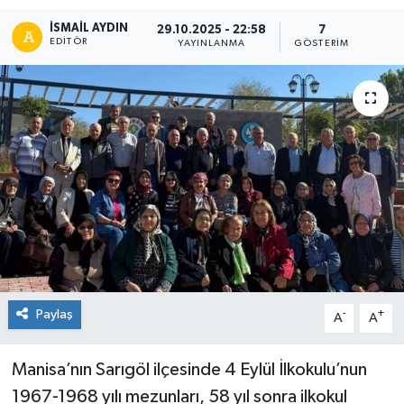
İSMAIL AYDIN
29.10.2025 - 22:58
7
EDITÖR
YAYINLANMA
GÖSTERIM
Paylaş
-
+
A
A
Manisa’nın Sarıgöl ilçesinde 4 Eylül İlkokulu’nun
1967-1968 yılı mezunları, 58 yıl sonra ilkokul