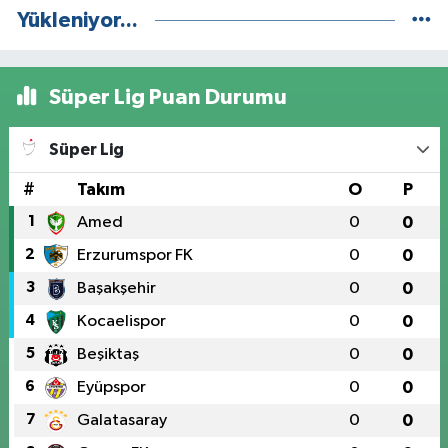
Yükleniyor...
Süper Lig Puan Durumu
Süper Lig
#
Takım
O
P
1
Amed
0
0
2
Erzurumspor FK
0
0
3
Başakşehir
0
0
4
Kocaelispor
0
0
5
Beşiktaş
0
0
6
Eyüpspor
0
0
7
Galatasaray
0
0