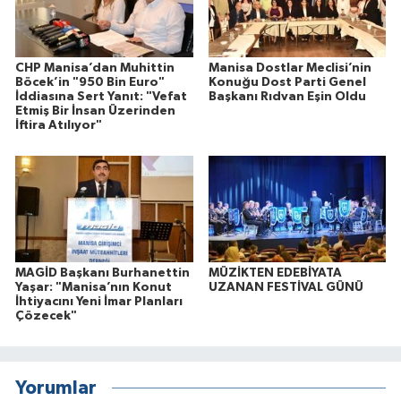
CHP Manisa’dan Muhittin
Manisa Dostlar Meclisi’nin
Böcek’in "950 Bin Euro"
Konuğu Dost Parti Genel
İddiasına Sert Yanıt: "Vefat
Başkanı Rıdvan Eşin Oldu
Etmiş Bir İnsan Üzerinden
İftira Atılıyor"
MAGİD Başkanı Burhanettin
MÜZİKTEN EDEBİYATA
Yaşar: "Manisa’nın Konut
UZANAN FESTİVAL GÜNÜ
İhtiyacını Yeni İmar Planları
Çözecek"
Yorumlar