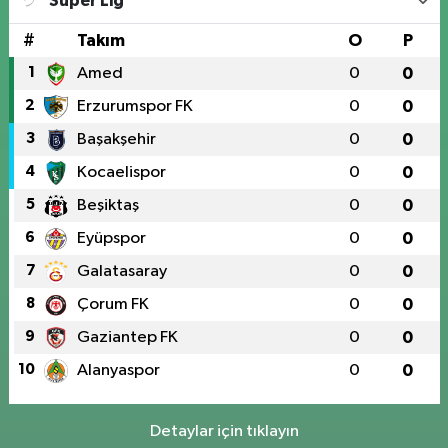
Süper Lig
#
Takım
O
P
1
Amed
0
0
2
Erzurumspor FK
0
0
3
Başakşehir
0
0
4
Kocaelispor
0
0
5
Beşiktaş
0
0
6
Eyüpspor
0
0
7
Galatasaray
0
0
8
Çorum FK
0
0
9
Gaziantep FK
0
0
10
Alanyaspor
0
0
Detaylar için tıklayın