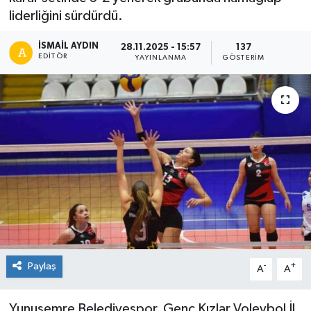
liderliğini sürdürdü.
İSMAIL AYDIN
28.11.2025 - 15:57
137
EDITÖR
YAYINLANMA
GÖSTERIM
Paylaş
-
+
A
A
Yunusemre Belediyespor, Genç Kızlar Voleybol İl