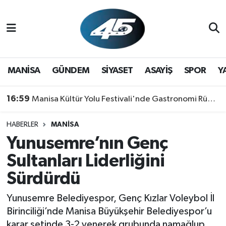
MANİSA
Hava Durumu
GÜNDEM
Trafik Durumu
MANİSA
GÜNDEM
SİYASET
ASAYİŞ
SPOR
Y
SİYASET
Süper Lig Puan Durumu ve Fikstür
16:59
Manisa Kültür Yolu Festivali'nde Gastronomi Rüzgarı: Lezzetin Yıldızı "Manisa Kebabı" Oldu!
ASAYİŞ
Tüm Manşetler
HABERLER
MANİSA
Yunusemre’nın Genç
SPOR
Son Dakika Haberleri
Sultanları Liderliğini
YAŞAM
Haber Arşivi
Sürdürdü
RESMİ REKLAM
Yunusemre Belediyespor, Genç Kızlar Voleybol İl
Birinciliği’nde Manisa Büyükşehir Belediyespor’u
karar setinde 3-2 yenerek grubunda namağlup