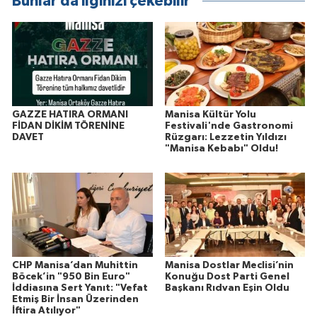
Bunlar da ilginizi çekebilir
GAZZE HATIRA ORMANI
Manisa Kültür Yolu
FİDAN DİKİM TÖRENİNE
Festivali'nde Gastronomi
DAVET
Rüzgarı: Lezzetin Yıldızı
"Manisa Kebabı" Oldu!
CHP Manisa’dan Muhittin
Manisa Dostlar Meclisi’nin
Böcek’in "950 Bin Euro"
Konuğu Dost Parti Genel
İddiasına Sert Yanıt: "Vefat
Başkanı Rıdvan Eşin Oldu
Etmiş Bir İnsan Üzerinden
İftira Atılıyor"