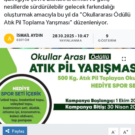
nesillerde sürdürülebilir gelecek farkındalığı
oluşturmak amacıyla bu yıl da "Okullararası Ödüllü
Atık Pil Toplama Yarışması" düzenleniyor.
İSMAIL AYDIN
28.10.2025 - 10:47
9
EDITÖR
YAYINLANMA
GÖSTERIM
Paylaş
-
+
A
A