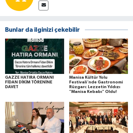
Bunlar da ilginizi çekebilir
GAZZE HATIRA ORMANI
Manisa Kültür Yolu
FİDAN DİKİM TÖRENİNE
Festivali'nde Gastronomi
DAVET
Rüzgarı: Lezzetin Yıldızı
"Manisa Kebabı" Oldu!