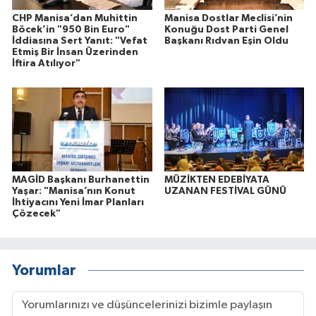
CHP Manisa’dan Muhittin
Manisa Dostlar Meclisi’nin
Böcek’in "950 Bin Euro"
Konuğu Dost Parti Genel
İddiasına Sert Yanıt: "Vefat
Başkanı Rıdvan Eşin Oldu
Etmiş Bir İnsan Üzerinden
İftira Atılıyor"
MAGİD Başkanı Burhanettin
MÜZİKTEN EDEBİYATA
Yaşar: "Manisa’nın Konut
UZANAN FESTİVAL GÜNÜ
İhtiyacını Yeni İmar Planları
Çözecek"
Yorumlar