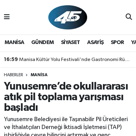
MANİSA
Hava Durumu
GÜNDEM
Trafik Durumu
MANİSA
GÜNDEM
SİYASET
ASAYİŞ
SPOR
Y
SİYASET
Süper Lig Puan Durumu ve Fikstür
16:59
Manisa Kültür Yolu Festivali'nde Gastronomi Rüzgarı: Lezzetin Yıldızı "Manisa Kebabı" Oldu!
ASAYİŞ
Tüm Manşetler
HABERLER
MANİSA
Yunusemre’de okullararası
SPOR
Son Dakika Haberleri
atık pil toplama yarışması
YAŞAM
Haber Arşivi
başladı
RESMİ REKLAM
Yunusemre Belediyesi ile Taşınabilir Pil Üreticileri
ve İthalatçıları Derneği İktisadi İşletmesi (TAP)
işbirliğiyle çevre bilincini artırmak ve genç