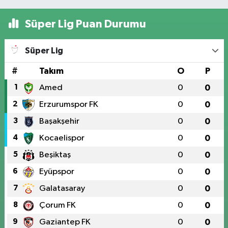
Süper Lig Puan Durumu
Süper Lig
#
Takım
O
P
1
Amed
0
0
2
Erzurumspor FK
0
0
3
Başakşehir
0
0
4
Kocaelispor
0
0
5
Beşiktaş
0
0
6
Eyüpspor
0
0
7
Galatasaray
0
0
8
Çorum FK
0
0
9
Gaziantep FK
0
0