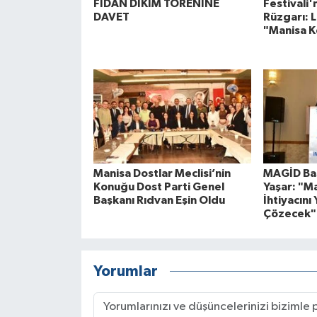
FİDAN DİKİM TÖRENİNE
Festivali
DAVET
Rüzgarı: L
"Manisa K
Manisa Dostlar Meclisi’nin
MAGİD Baş
Konuğu Dost Parti Genel
Yaşar: "M
Başkanı Rıdvan Eşin Oldu
İhtiyacını 
Çözecek"
Yorumlar