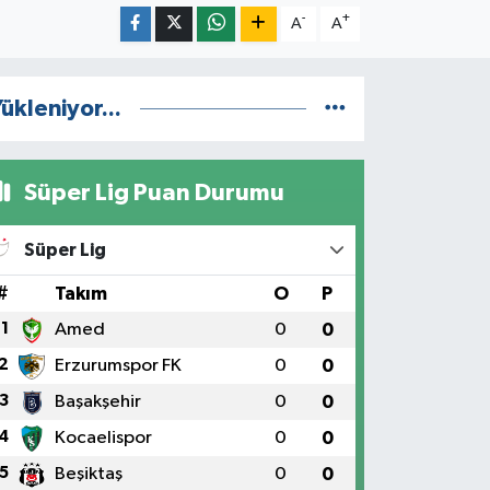
-
+
A
A
ükleniyor...
Süper Lig Puan Durumu
Süper Lig
#
Takım
O
P
1
Amed
0
0
2
Erzurumspor FK
0
0
3
Başakşehir
0
0
4
Kocaelispor
0
0
5
Beşiktaş
0
0