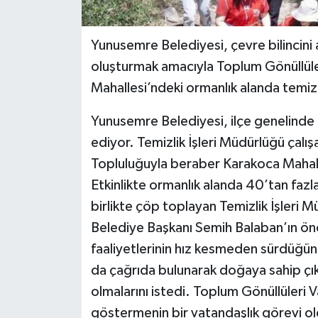
Yunusemre Belediyesi, çevre bilincini a
oluşturmak amacıyla Toplum Gönüllüleri
Mahallesi’ndeki ormanlık alanda temizli
Yunusemre Belediyesi, ilçe genelinde
ediyor. Temizlik İşleri Müdürlüğü çalış
Topluluğuyla beraber Karakoca Mahalle
Etkinlikte ormanlık alanda 40’tan fazl
birlikte çöp toplayan Temizlik İşle
Belediye Başkanı Semih Balaban’ın önc
faaliyetlerinin hız kesmeden sürdüğü
da çağrıda bulunarak doğaya sahip çıkma
olmalarını istedi. Toplum Gönüllüleri Va
göstermenin bir vatandaşlık görevi ol