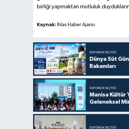
birliği yapmaktan mutluluk duyduklarını
Kaynak:
İhlas Haber Ajansı
EDITÖRÜN SEÇTIĞI
Dünya Süt Gün
Rakamları
EDITÖRÜN SEÇTIĞI
Manisa Kültür 
Geleneksel Mi
EDITÖRÜN SEÇTIĞI