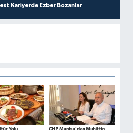
esi: Kariyerde Ezber Bozanlar
tür Yolu
CHP Manisa’dan Muhittin