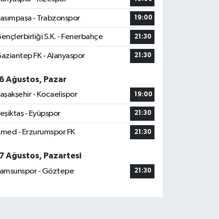
asımpaşa - Trabzonspor
19:00
ençlerbirliği S.K. - Fenerbahçe
21:30
aziantep FK - Alanyaspor
21:30
6 Ağustos, Pazar
aşakşehir - Kocaelispor
19:00
eşiktaş - Eyüpspor
21:30
med - Erzurumspor FK
21:30
7 Ağustos, Pazartesi
amsunspor - Göztepe
21:30