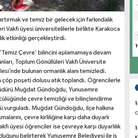
rtırmak ve temiz bir gelecek için farkındalık
 Vakfı üyesi üniversitelilerle birlikte Karakoca
k etkinliği gerçekleştirdi.
1
 ‘Temiz Çevre’ bilincini aşılamamaya devam
anları, Toplum Gönüllüleri Vakfı Üniversite
si’nde bulunan ormanlık alanı temizledi.
a çöp poşeti dolusu atık toplandı. Öğrencilerle
ri Müdürü Muğdat Gündoğdu, Yunusemre
ülüğünde çevre temizliği ve bilinçlendirme
1
nü vurguladı. Muğdat Gündoğdu, ilçe halkına
G
larını, çevre kirliliğine karşı daha duyarlı
kfı üyesi öğrenciler ise çevreye karşı duyarlılık
1
duğunu belirterek Yunusemre Belediyesi ile iş
K