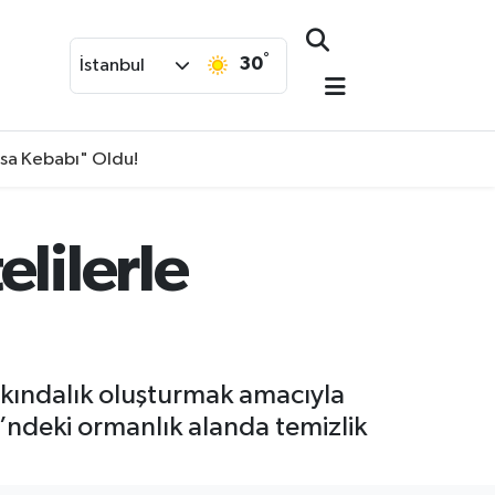
°
30
İstanbul
isa Kebabı" Oldu!
lilerle
arkındalık oluşturmak amacıyla
i’ndeki ormanlık alanda temizlik