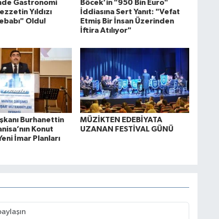
'nde Gastronomi
Böcek’in "950 Bin Euro"
ezzetin Yıldızı
İddiasına Sert Yanıt: "Vefat
ebabı" Oldu!
Etmiş Bir İnsan Üzerinden
İftira Atılıyor"
kanı Burhanettin
MÜZİKTEN EDEBİYATA
anisa’nın Konut
UZANAN FESTİVAL GÜNÜ
Yeni İmar Planları