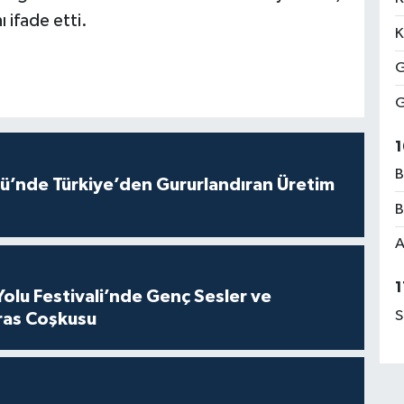
 ifade etti.
K
G
G
1
B
ü’nde Türkiye’den Gururlandıran Üretim
B
A
1
Yolu Festivali’nde Genç Sesler ve
S
ras Coşkusu