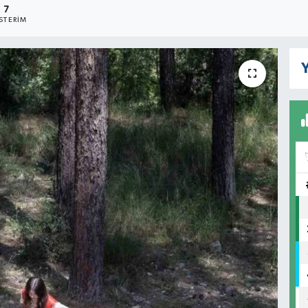
7
STERIM
Y