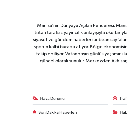
Manisa’nın Dünyaya Açılan Penceresi: Manis
tutan tarafsız yayıncılık anlayışıyla okurları
siyaset ve gündem haberleri anbean sayfalarım
sporun kalbi burada atıyor. Bölge ekonomisin
takip ediliyor. Vatandaşın günlük yaşamını ko
güncel olarak sunulur. Merkezden Akhisar, 
Hava Durumu
Tra
Son Dakika Haberleri
Hab