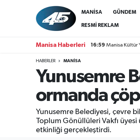
MANİSA
GÜNDEM
MANİSA
Hava Durumu
RESMİ REKLAM
GÜNDEM
Trafik Durumu
Manisa Haberleri
16:59
Manisa Kültür 
SİYASET
Süper Lig Puan Durumu ve Fikstür
HABERLER
MANİSA
Yunusemre Bel
ASAYİŞ
Tüm Manşetler
SPOR
Son Dakika Haberleri
ormanda çöp 
YAŞAM
Haber Arşivi
Yunusemre Belediyesi, çevre bil
RESMİ REKLAM
Toplum Gönüllüleri Vakfı üyesi ü
etkinliği gerçekleştirdi.