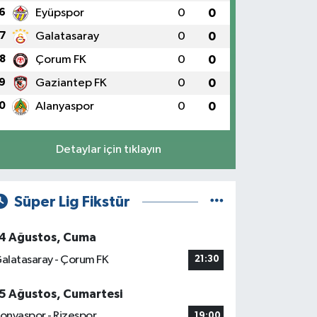
6
Eyüpspor
0
0
7
Galatasaray
0
0
8
Çorum FK
0
0
9
Gaziantep FK
0
0
0
Alanyaspor
0
0
Detaylar için tıklayın
Süper Lig Fikstür
4 Ağustos, Cuma
alatasaray - Çorum FK
21:30
5 Ağustos, Cumartesi
onyaspor - Rizespor
19:00