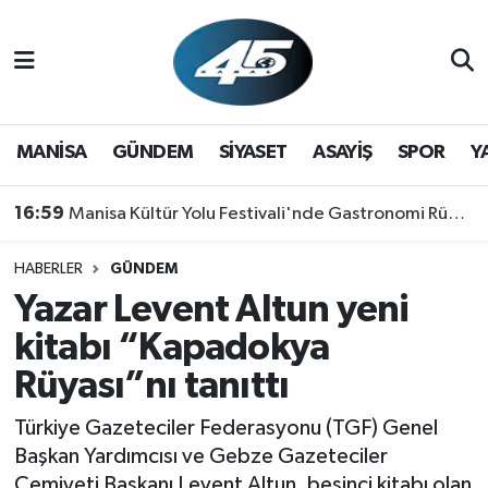
MANİSA
Hava Durumu
GÜNDEM
Trafik Durumu
MANİSA
GÜNDEM
SİYASET
ASAYİŞ
SPOR
Y
SİYASET
Süper Lig Puan Durumu ve Fikstür
16:59
Manisa Kültür Yolu Festivali'nde Gastronomi Rüzgarı: Lezzetin Yıldızı "Manisa Kebabı" Oldu!
ASAYİŞ
Tüm Manşetler
HABERLER
GÜNDEM
Yazar Levent Altun yeni
SPOR
Son Dakika Haberleri
kitabı “Kapadokya
YAŞAM
Haber Arşivi
Rüyası”nı tanıttı
RESMİ REKLAM
Türkiye Gazeteciler Federasyonu (TGF) Genel
Başkan Yardımcısı ve Gebze Gazeteciler
Cemiyeti Başkanı Levent Altun, beşinci kitabı olan