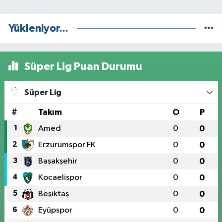
Yükleniyor...
Süper Lig Puan Durumu
Süper Lig
#
Takım
O
P
1
Amed
0
0
2
Erzurumspor FK
0
0
3
Başakşehir
0
0
4
Kocaelispor
0
0
5
Beşiktaş
0
0
6
Eyüpspor
0
0