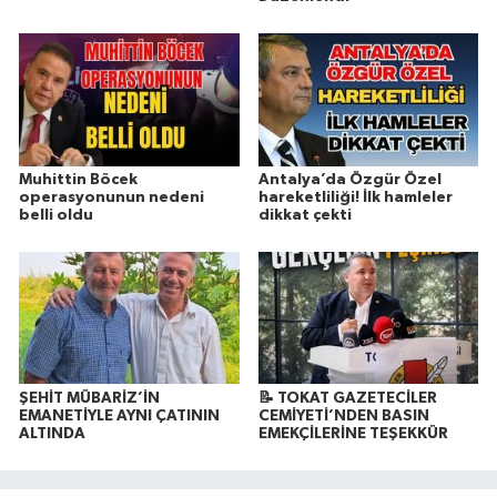
Muhittin Böcek
Antalya’da Özgür Özel
operasyonunun nedeni
hareketliliği! İlk hamleler
belli oldu
dikkat çekti
ŞEHİT MÜBARİZ’İN
📝 TOKAT GAZETECİLER
EMANETİYLE AYNI ÇATININ
CEMİYETİ’NDEN BASIN
ALTINDA
EMEKÇİLERİNE TEŞEKKÜR