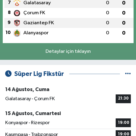
7
Galatasaray
0
0
8
Çorum FK
0
0
9
Gaziantep FK
0
0
10
Alanyaspor
0
0
Detaylar için tıklayın
Süper Lig Fikstür
14 Ağustos, Cuma
Galatasaray - Çorum FK
21:30
15 Ağustos, Cumartesi
Konyaspor - Rizespor
19:00
Kasımpaşa - Trabzonspor
19:00