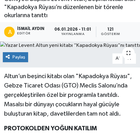
"Kapadokya Rüyası’nı düzenlenen bir törenle
okurlarına tanıttı
İSMAIL AYDIN
06.01.2026 - 11:01
121
EDITÖR
YAYINLANMA
GÖSTERIM
Paylaş
-
+
A
A
Altun’un beşinci kitabı olan "Kapadokya Rüyası",
Gebze Ticaret Odası (GTO) Meclis Salonu’nda
gerçekleştirilen özel bir programla tanıtıldı.
Masalsı bir dünyayı çocukların hayal gücüyle
buluşturan kitap, davetlilerden tam not aldı.
PROTOKOLDEN YOĞUN KATILIM