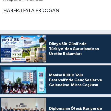
HABER:LEYLA ERDOĞAN
Dünya Süt Günü’nde
Türkiye’den Gururlandıran
Üretim Rakamları
Manisa Kültür Yolu
Festivali’nde Genç Sesler ve
Geleneksel Miras Coşkusu
Diplomanın Ötesi: Kariyerde