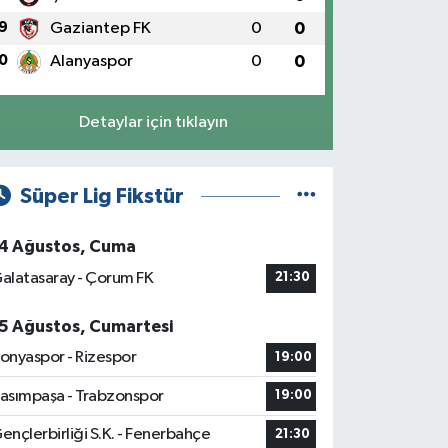
9
Gaziantep FK
0
0
0
Alanyaspor
0
0
Detaylar için tıklayın
Süper Lig Fikstür
4 Ağustos, Cuma
alatasaray - Çorum FK
21:30
5 Ağustos, Cumartesi
onyaspor - Rizespor
19:00
asımpaşa - Trabzonspor
19:00
ençlerbirliği S.K. - Fenerbahçe
21:30