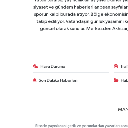
tutan tarafsız yayıncılık anlayışıyla okurları
siyaset ve gündem haberleri anbean sayfalarım
sporun kalbi burada atıyor. Bölge ekonomisin
takip ediliyor. Vatandaşın günlük yaşamını ko
güncel olarak sunulur. Merkezden Akhisar, 
Hava Durumu
Tra
Son Dakika Haberleri
Hab
MAN
Sitede yayınlanan içerik ve yorumlardan yazarları soru