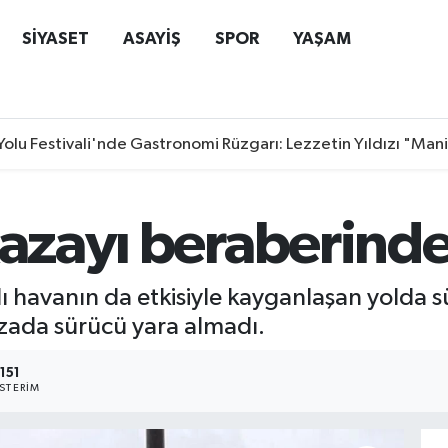
SİYASET
ASAYİŞ
SPOR
YAŞAM
Yolu Festivali'nde Gastronomi Rüzgarı: Lezzetin Yıldızı "Man
kazayı beraberinde
şlı havanın da etkisiyle kayganlaşan yold
kazada sürücü yara almadı.
151
STERIM