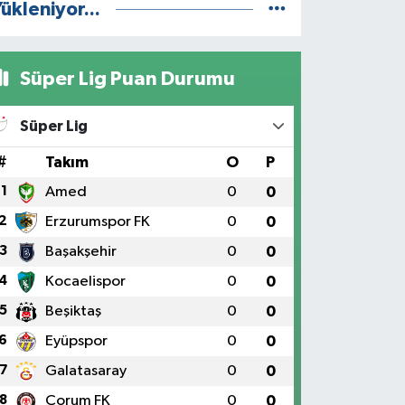
ükleniyor...
Süper Lig Puan Durumu
Süper Lig
#
Takım
O
P
1
Amed
0
0
2
Erzurumspor FK
0
0
3
Başakşehir
0
0
4
Kocaelispor
0
0
5
Beşiktaş
0
0
6
Eyüpspor
0
0
7
Galatasaray
0
0
8
Çorum FK
0
0