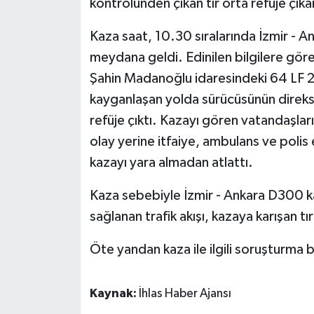
kontrolünden çıkan tır orta refüje çık
Kaza saat, 10.30 sıralarında İzmir - 
meydana geldi. Edinilen bilgilere gör
Şahin Madanoğlu idaresindeki 64 LF 243
kayganlaşan yolda sürücüsünün direks
refüje çıktı. Kazayı gören vatandaşlar
olay yerine itfaiye, ambulans ve polis e
kazayı yara almadan atlattı.
Kaza sebebiyle İzmir - Ankara D300 kar
sağlanan trafik akışı, kazaya karışan tı
Öte yandan kaza ile ilgili soruşturma b
Kaynak:
İhlas Haber Ajansı