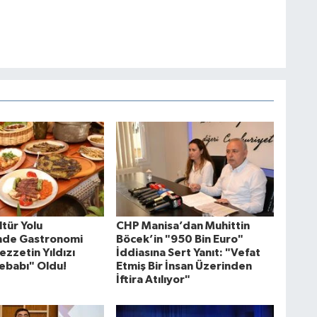
tür Yolu
CHP Manisa’dan Muhittin
'nde Gastronomi
Böcek’in "950 Bin Euro"
ezzetin Yıldızı
İddiasına Sert Yanıt: "Vefat
ebabı" Oldu!
Etmiş Bir İnsan Üzerinden
İftira Atılıyor"