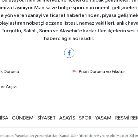
yla buluşuyor. Manisa merkez ve ilçelerden sıcak gelişmeler, Val
ıza taşınıyor. Manisa ve bölge sporunun önemli gelişmeleri, 
e yön veren sanayi ve ticaret haberlerinden, piyasa gelişme
laylaştıran nöbetçi eczane listesi, namaz vakitleri, anlık hava
Turgutlu, Salihli, Soma ve Alaşehir’e kadar tüm ilçelerin sesi 
haberciliğin adresidir.
fik Durumu
Puan Durumu ve Fikstür
er Arşivi
İSA
GÜNDEM
SİYASET
ASAYİŞ
SPOR
YAŞAM
RESMİ RE
mludur. Yayınlanan yorumlardan Kanal 45 - Yerelden-Evrensele Haber Sitesi 