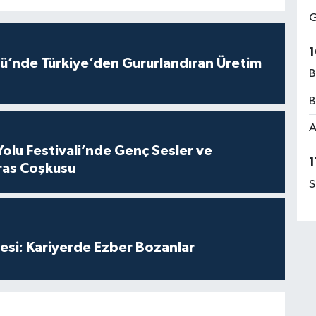
G
1
ü’nde Türkiye’den Gururlandıran Üretim
B
B
A
Yolu Festivali’nde Genç Sesler ve
1
ras Coşkusu
S
esi: Kariyerde Ezber Bozanlar