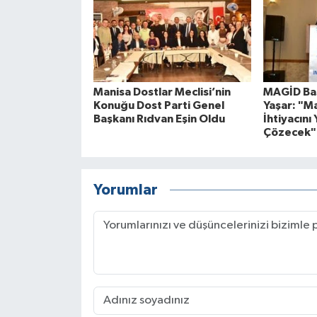
Manisa Dostlar Meclisi’nin
MAGİD Baş
Konuğu Dost Parti Genel
Yaşar: "M
Başkanı Rıdvan Eşin Oldu
İhtiyacını 
Çözecek"
Yorumlar