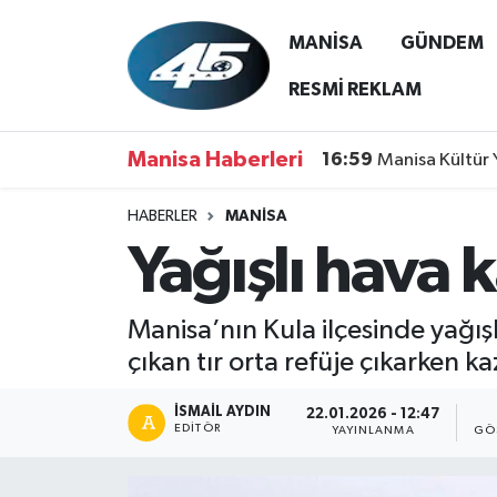
MANİSA
GÜNDEM
MANİSA
Hava Durumu
RESMİ REKLAM
GÜNDEM
Trafik Durumu
Manisa Haberleri
16:59
Manisa Kültür 
SİYASET
Süper Lig Puan Durumu ve Fikstür
HABERLER
MANİSA
Yağışlı hava 
ASAYİŞ
Tüm Manşetler
SPOR
Son Dakika Haberleri
Manisa’nın Kula ilçesinde yağı
çıkan tır orta refüje çıkarken 
YAŞAM
Haber Arşivi
İSMAIL AYDIN
22.01.2026 - 12:47
RESMİ REKLAM
EDITÖR
YAYINLANMA
GÖ