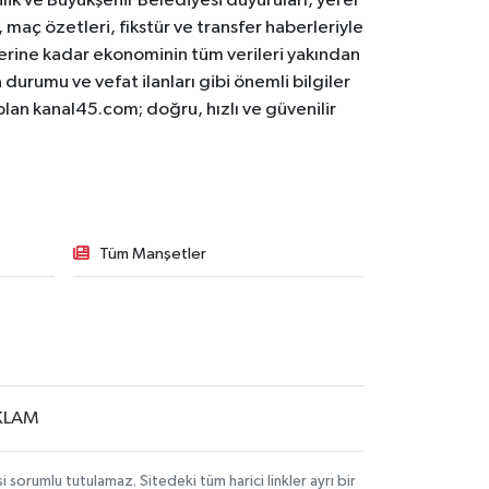
ilik ve Büyükşehir Belediyesi duyuruları, yerel
maç özetleri, fikstür ve transfer haberleriyle
lerine kadar ekonominin tüm verileri yakından
 durumu ve vefat ilanları gibi önemli bilgiler
olan kanal45.com; doğru, hızlı ve güvenilir
Tüm Manşetler
KLAM
sorumlu tutulamaz. Sitedeki tüm harici linkler ayrı bir