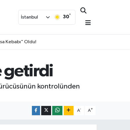
°
30
İstanbul
isa Kebabı" Oldu!
 getirdi
a sürücüsünün kontrolünden
-
+
A
A