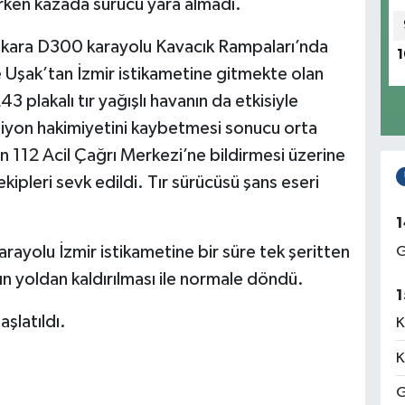
arken kazada sürücü yara almadı.
Ankara D300 karayolu Kavacık Rampaları’nda
1
e Uşak’tan İzmir istikametine gitmekte olan
 plakalı tır yağışlı havanın da etkisiyle
iyon hakimiyetini kaybetmesi sonucu orta
ın 112 Acil Çağrı Merkezi’ne bildirmesi üzerine
kipleri sevk edildi. Tır sürücüsü şans eseri
1
ayolu İzmir istikametine bir süre tek şeritten
G
rın yoldan kaldırılması ile normale döndü.
1
aşlatıldı.
K
K
G