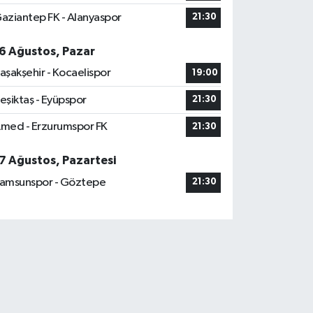
aziantep FK - Alanyaspor
21:30
6 Ağustos, Pazar
aşakşehir - Kocaelispor
19:00
eşiktaş - Eyüpspor
21:30
med - Erzurumspor FK
21:30
7 Ağustos, Pazartesi
amsunspor - Göztepe
21:30