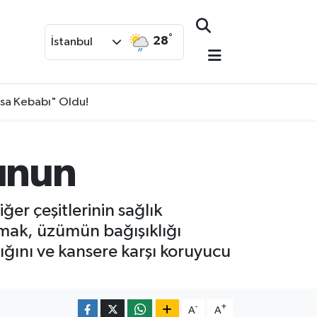
°
28
İstanbul
isa Kebabı" Oldu!
runun
er çeşitlerinin sağlık
kmak, üzümün bağışıklığı
dığını ve kansere karşı koruyucu
-
+
A
A