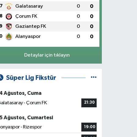
7
Galatasaray
0
0
8
Çorum FK
0
0
9
Gaziantep FK
0
0
0
Alanyaspor
0
0
Detaylar için tıklayın
Süper Lig Fikstür
4 Ağustos, Cuma
alatasaray - Çorum FK
21:30
5 Ağustos, Cumartesi
onyaspor - Rizespor
19:00