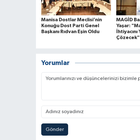
Manisa Dostlar Meclisi’nin
MAGİD Baş
Konuğu Dost Parti Genel
Yaşar: "M
Başkanı Rıdvan Eşin Oldu
İhtiyacını 
Çözecek"
Yorumlar
Gönder