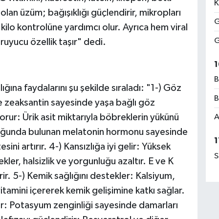
K
 olan üzüm; bağışıklığı güçlendirir, mikropları
G
 kilo kontrolüne yardımcı olur. Ayrıca hem viral
G
ruyucu özellik taşır" dedi.
1
B
ına faydalarını şu şekilde sıraladı: "1-) Göz
B
n ve zeaksantin sayesinde yaşa bağlı göz
korur: Ürik asit miktarıyla böbreklerin yükünü
A
 Kabuğunda bulunan melatonin hormonu sayesinde
1
sini artırır. 4-) Kansızlığa iyi gelir: Yüksek
S
kler, halsizlik ve yorgunluğu azaltır. E ve K
irir. 5-) Kemik sağlığını destekler: Kalsiyum,
mini içererek kemik gelişimine katkı sağlar.
r: Potasyum zenginliği sayesinde damarları