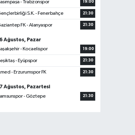
asımpaşa - Trabzonspor
19:00
ençlerbirliği S.K. - Fenerbahçe
21:30
aziantep FK - Alanyaspor
21:30
6 Ağustos, Pazar
aşakşehir - Kocaelispor
19:00
eşiktaş - Eyüpspor
21:30
med - Erzurumspor FK
21:30
7 Ağustos, Pazartesi
amsunspor - Göztepe
21:30