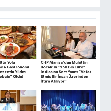
tür Yolu
CHP Manisa’dan Muhittin
'nde Gastronomi
Böcek’in "950 Bin Euro"
ezzetin Yıldızı
İddiasına Sert Yanıt: "Vefat
ebabı" Oldu!
Etmiş Bir İnsan Üzerinden
İftira Atılıyor"