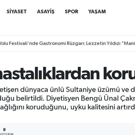
SİYASET
ASAYİŞ
SPOR
YAŞAM
Yolu Festivali'nde Gastronomi Rüzgarı: Lezzetin Yıldızı "Man
hastalıklardan ko
tişen dünyaca ünlü Sultaniye üzümü ve diğ
duğu belirtildi. Diyetisyen Bengü Ünal Ça
sağlığını koruduğunu, uyku kalitesini artır
8
STERIM