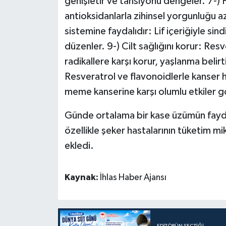
genişletir ve tansiyonu dengeler. 7-) 
antioksidanlarla zihinsel yorgunluğu aza
sistemine faydalıdır: Lif içeriğiyle sind
düzenler. 9-) Cilt sağlığını korur: Resv
radikallere karşı korur, yaşlanma belirti
Resveratrol ve flavonoidlerle kanser hü
meme kanserine karşı olumlu etkiler g
Günde ortalama bir kase üzümün fayda
özellikle şeker hastalarının tüketim mi
ekledi.
Kaynak:
İhlas Haber Ajansı
EDITÖRÜN SEÇTIĞI