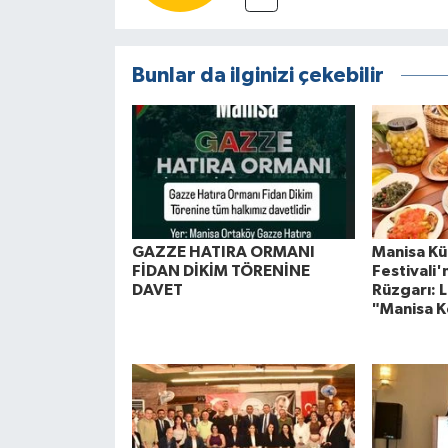
Bunlar da ilginizi çekebilir
GAZZE HATIRA ORMANI
Manisa Kül
FİDAN DİKİM TÖRENİNE
Festivali
DAVET
Rüzgarı: L
"Manisa K