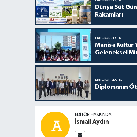
Dünya Süt Gün
Rakamları
EDITÖRÜN SEÇTIĞI
Manisa Kültür 
Geleneksel Mi
EDITÖRÜN SEÇTIĞI
Diplomanın Öt
EDITÖR HAKKINDA
İsmail Aydın