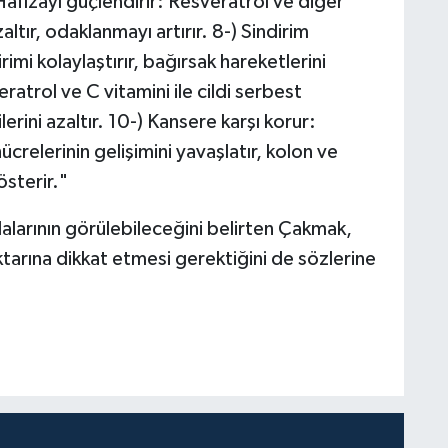
Hafızayı güçlendirir: Resveratrol ve diğer
ltır, odaklanmayı artırır. 8-) Sindirim
irimi kolaylaştırır, bağırsak hareketlerini
eratrol ve C vitamini ile cildi serbest
lerini azaltır. 10-) Kansere karşı korur:
crelerinin gelişimini yavaşlatır, kolon ve
österir."
larının görülebileceğini belirten Çakmak,
ktarına dikkat etmesi gerektiğini de sözlerine