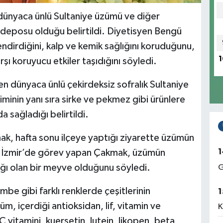
dünyaca ünlü Sultaniye üzümü ve diğer
fa deposu olduğu belirtildi. Diyetisyen Bengü
ndirdiğini, kalp ve kemik sağlığını koruduğunu,
1
arşı koruyucu etkiler taşıdığını söyledi.
len dünyaca ünlü çekirdeksiz sofralık Sultaniye
iminin yanı sıra sirke ve pekmez gibi ürünlere
 sağladığı belirtildi.
k, hafta sonu ilçeye yaptığı ziyarette üzümün
1
i. İzmir’de görev yapan Çakmak, üzümün
ynağı olan bir meyve olduğunu söyledi.
G
mbe gibi farklı renklerde çeşitlerinin
1
 içerdiği antioksidan, lif, vitamin ve
K
 C vitamini, kuersetin, lutein, likopen, beta