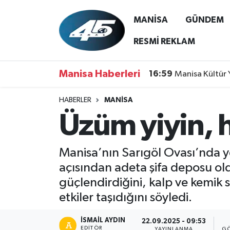
MANİSA
GÜNDEM
MANİSA
Hava Durumu
RESMİ REKLAM
GÜNDEM
Trafik Durumu
Manisa Haberleri
16:59
Manisa Kültür 
SİYASET
Süper Lig Puan Durumu ve Fikstür
HABERLER
MANİSA
Üzüm yiyin, 
ASAYİŞ
Tüm Manşetler
SPOR
Son Dakika Haberleri
Manisa’nın Sarıgöl Ovası’nda ye
açısından adeta şifa deposu ol
YAŞAM
Haber Arşivi
güçlendirdiğini, kalp ve kemik 
etkiler taşıdığını söyledi.
RESMİ REKLAM
İSMAIL AYDIN
22.09.2025 - 09:53
EDITÖR
YAYINLANMA
GÖ