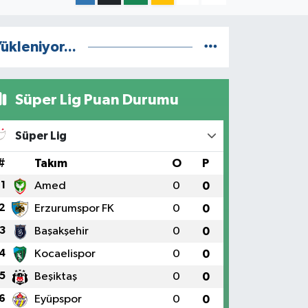
ükleniyor...
Süper Lig Puan Durumu
Süper Lig
#
Takım
O
P
1
Amed
0
0
2
Erzurumspor FK
0
0
3
Başakşehir
0
0
4
Kocaelispor
0
0
5
Beşiktaş
0
0
6
Eyüpspor
0
0