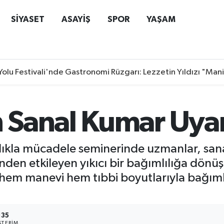
SİYASET
ASAYİŞ
SPOR
YAŞAM
Yolu Festivali'nde Gastronomi Rüzgarı: Lezzetin Yıldızı "Man
Sanal Kumar Uyar
kla mücadele seminerinde uzmanlar, sanal
nden etkileyen yıkıcı bir bağımlılığa dön
, hem manevi hem tıbbi boyutlarıyla bağıml
135
TERIM