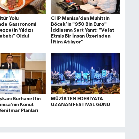
tür Yolu
CHP Manisa’dan Muhittin
'nde Gastronomi
Böcek’in "950 Bin Euro"
ezzetin Yıldızı
İddiasına Sert Yanıt: "Vefat
ebabı" Oldu!
Etmiş Bir İnsan Üzerinden
İftira Atılıyor"
kanı Burhanettin
MÜZİKTEN EDEBİYATA
anisa’nın Konut
UZANAN FESTİVAL GÜNÜ
Yeni İmar Planları