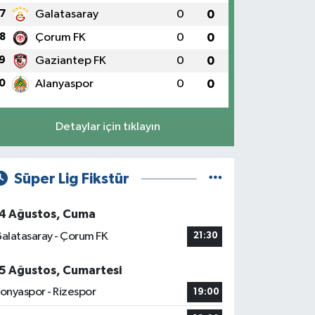
7
Galatasaray
0
0
8
Çorum FK
0
0
9
Gaziantep FK
0
0
0
Alanyaspor
0
0
Detaylar için tıklayın
Süper Lig Fikstür
4 Ağustos, Cuma
alatasaray - Çorum FK
21:30
5 Ağustos, Cumartesi
onyaspor - Rizespor
19:00