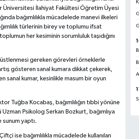
K
r Üniversitesi İlahiyat Fakültesi Öğretim Üyesi
G
şığında bağımlılıkla mücadelede manevi ilkeleri
G
ımlılık türlerinin birey ve toplumu ifsat
 toplumun her kesiminin sorumluluk taşıdığını
1
B
e üstlenmesi gereken görevleri örneklerle
B
a artış gösteren sanal kumara dikkat çekerek,
A
len sanal kumar, kesinlikle masum bir oyun
1
S
tor Tuğba Kocabaş, bağımlılığın tıbbi yönüne
lüğü Uzman Psikolog Serkan Bozkurt, bağımlıya
ne sunum yaptı.
tçi ise bağımlılıkla mücadelede kullanılan