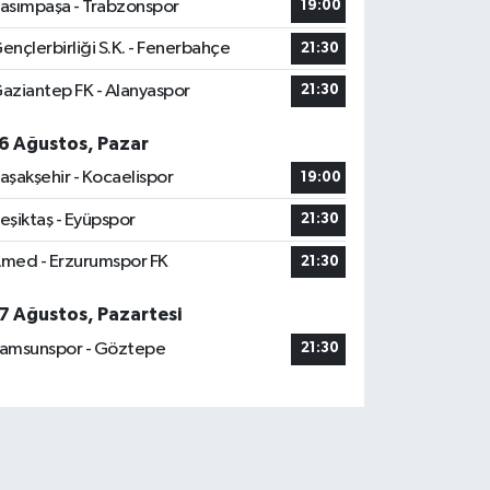
asımpaşa - Trabzonspor
19:00
ençlerbirliği S.K. - Fenerbahçe
21:30
aziantep FK - Alanyaspor
21:30
6 Ağustos, Pazar
aşakşehir - Kocaelispor
19:00
eşiktaş - Eyüpspor
21:30
med - Erzurumspor FK
21:30
7 Ağustos, Pazartesi
amsunspor - Göztepe
21:30