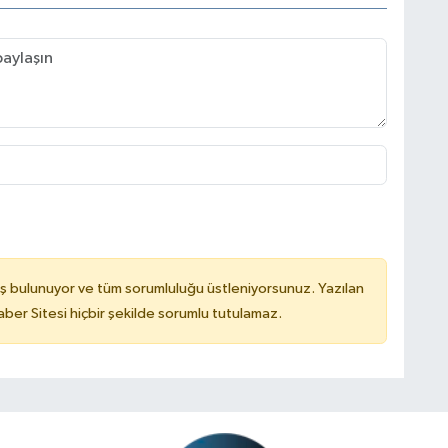
ş bulunuyor ve tüm sorumluluğu üstleniyorsunuz. Yazılan
er Sitesi hiçbir şekilde sorumlu tutulamaz.