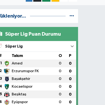
ükleniyor...
Süper Lig Puan Durumu
Süper Lig
#
Takım
O
P
1
Amed
0
0
2
Erzurumspor FK
0
0
3
Başakşehir
0
0
4
Kocaelispor
0
0
5
Beşiktaş
0
0
6
Eyüpspor
0
0