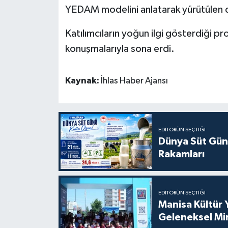
YEDAM modelini anlatarak yürütülen de
Katılımcıların yoğun ilgi gösterdiği p
konuşmalarıyla sona erdi.
Kaynak:
İhlas Haber Ajansı
EDITÖRÜN SEÇTIĞI
Dünya Süt Gün
Rakamları
EDITÖRÜN SEÇTIĞI
Manisa Kültür 
Geleneksel Mi