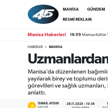
MANİSA
GÜNDEM
MANİSA
Hava Durumu
RESMİ REKLAM
GÜNDEM
Trafik Durumu
Manisa Haberleri
16:59
Manisa Kültür 
SİYASET
Süper Lig Puan Durumu ve Fikstür
HABERLER
MANİSA
Uzmanlardan 
ASAYİŞ
Tüm Manşetler
SPOR
Son Dakika Haberleri
Manisa’da düzenlenen bağımlılı
yayılarak birey ve toplumu deri
YAŞAM
Haber Arşivi
görevlileri ve sağlık uzmanları
anlattı.
RESMİ REKLAM
İSMAIL AYDIN
28.11.2025 - 10:36
EDITÖR
YAYINLANMA
GÖS