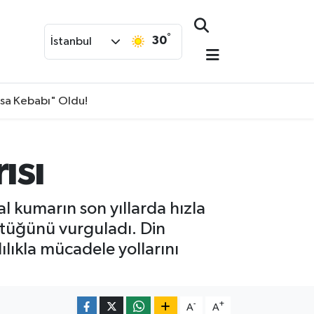
°
30
İstanbul
isa Kebabı" Oldu!
ısı
 kumarın son yıllarda hızla
üştüğünü vurguladı. Din
ılıkla mücadele yollarını
-
+
A
A