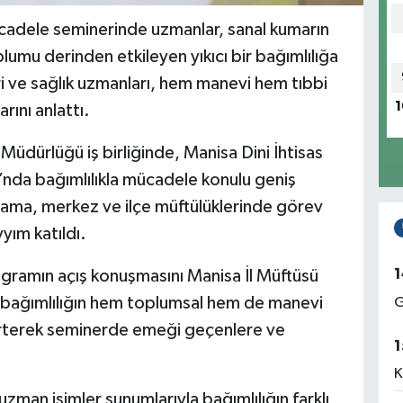
cadele seminerinde uzmanlar, sanal kumarın
plumu derinden etkileyen yıkıcı bir bağımlılığa
i ve sağlık uzmanları, hem manevi hem tıbbi
1
rını anlattı.
 Müdürlüğü iş birliğinde, Manisa Dini İhtisas
da bağımlılıkla mücadele konulu geniş
grama, merkez ve ilçe müftülüklerinde görev
yım katıldı.
1
ogramın açış konuşmasını Manisa İl Müftüsü
 bağımlılığın hem toplumsal hem de manevi
G
elirterek seminerde emeği geçenlere ve
1
K
zman isimler sunumlarıyla bağımlılığın farklı