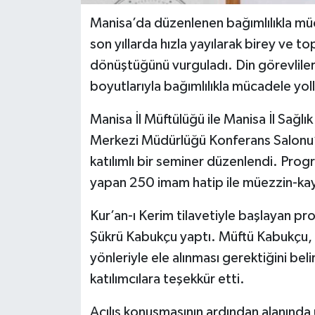
Manisa’da düzenlenen bağımlılıkla mü
son yıllarda hızla yayılarak birey ve to
dönüştüğünü vurguladı. Din görevliler
boyutlarıyla bağımlılıkla mücadele yolla
Manisa İl Müftülüğü ile Manisa İl Sağlık
Merkezi Müdürlüğü Konferans Salonu’n
katılımlı bir seminer düzenlendi. Pro
yapan 250 imam hatip ile müezzin-kay
Kur’an-ı Kerim tilavetiyle başlayan pr
Şükrü Kabukçu yaptı. Müftü Kabukçu,
yönleriyle ele alınması gerektiğini b
katılımcılara teşekkür etti.
Açılış konuşmasının ardından alanında u