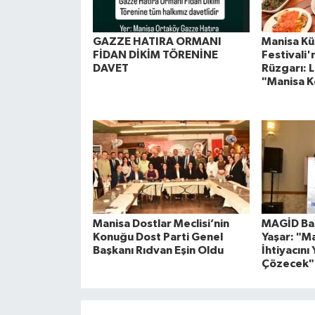
GAZZE HATIRA ORMANI
Manisa Kül
FİDAN DİKİM TÖRENİNE
Festivali
DAVET
Rüzgarı: L
"Manisa K
Manisa Dostlar Meclisi’nin
MAGİD Baş
Konuğu Dost Parti Genel
Yaşar: "M
Başkanı Rıdvan Eşin Oldu
İhtiyacını 
Çözecek"