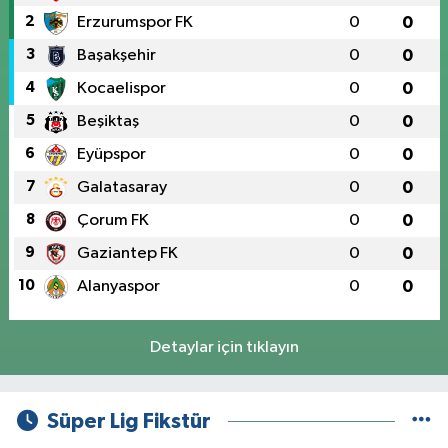
2
Erzurumspor FK
0
0
3
Başakşehir
0
0
4
Kocaelispor
0
0
5
Beşiktaş
0
0
6
Eyüpspor
0
0
7
Galatasaray
0
0
8
Çorum FK
0
0
9
Gaziantep FK
0
0
10
Alanyaspor
0
0
Detaylar için tıklayın
Süper Lig Fikstür