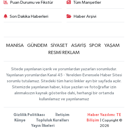
Puan Durumu ve Fikstür
Tüm Manşetler
Son Dakika Haberleri
Haber Arşivi
MANİSA
GÜNDEM
SİYASET
ASAYİŞ
SPOR
YAŞAM
RESMİ REKLAM
Sitede yayınlanan içerik ve yorumlardan yazarları sorumludur.
Yayınlanan yorumlardan Kanal 45 - Yerelden-Evrensele Haber Sitesi
sorumlu tutulamaz. Sitedeki tüm harici linkler ayrı bir sayfada açılır.
Sitemizde yayınlanan haber, köşe yazıları ve fotoğraflar izin
alınmaksızın kaynak gösterilse dahi, herhangi bir ortamda
kullanılamaz ve yayınlanamaz
Gizlilik Politikası
İletişim
Haber Yazılımı
:
TE
Künye
Topluluk Kuralları
Bilişim
| Copyright ©
Yayın İlkeleri
2026