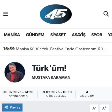
MANİSA
Hava Durumu
GÜNDEM
Trafik Durumu
MANİSA
GÜNDEM
SİYASET
ASAYİŞ
SPOR
Y
SİYASET
Süper Lig Puan Durumu ve Fikstür
16:59
Manisa Kültür Yolu Festivali'nde Gastronomi Rüzgarı: Lezzetin Yıldızı "Manisa Kebabı" Oldu!
ASAYİŞ
Tüm Manşetler
Türk'üm!
SPOR
Son Dakika Haberleri
MUSTAFA KARAMAN
YAŞAM
Haber Arşivi
30.07.2025 - 14:20
19.02.2026 - 10:50
4
RESMİ REKLAM
YAYINLANMA
GÜNCELLEME
GÖSTERIM
Paylaş
-
+
A
A