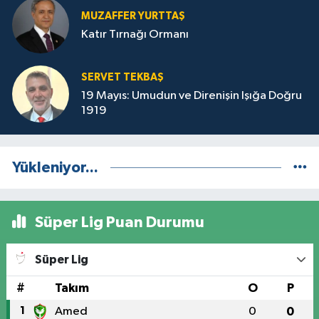
MUZAFFER YURTTAŞ
Katır Tırnağı Ormanı
SERVET TEKBAŞ
19 Mayıs: Umudun ve Direnişin Işığa Doğru
1919
Yükleniyor...
Süper Lig Puan Durumu
Süper Lig
#
Takım
O
P
1
Amed
0
0