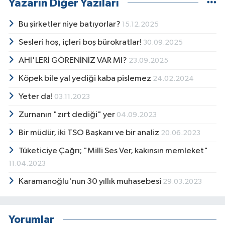
Yazarın Diğer Yazıları
Bu şirketler niye batıyorlar?
15.12.2025
Sesleri hoş, içleri boş bürokratlar!
30.09.2025
AHİ'LERİ GÖRENİNİZ VAR MI?
23.09.2025
Köpek bile yal yediği kaba pislemez
24.02.2024
Yeter da!
03.11.2023
Zurnanın "zırt dediği" yer
04.09.2023
Bir müdür, iki TSO Başkanı ve bir analiz
20.06.2023
Tüketiciye Çağrı; "Milli Ses Ver, kakınsın memleket"
11.04.2023
Karamanoğlu'nun 30 yıllık muhasebesi
29.03.2023
Yorumlar