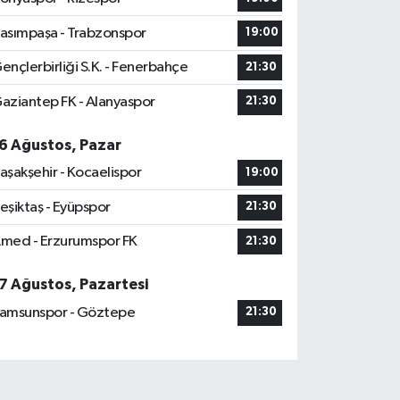
asımpaşa - Trabzonspor
19:00
ençlerbirliği S.K. - Fenerbahçe
21:30
aziantep FK - Alanyaspor
21:30
6 Ağustos, Pazar
aşakşehir - Kocaelispor
19:00
eşiktaş - Eyüpspor
21:30
med - Erzurumspor FK
21:30
7 Ağustos, Pazartesi
amsunspor - Göztepe
21:30