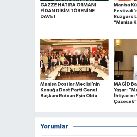
GAZZE HATIRA ORMANI
Manisa Kül
FİDAN DİKİM TÖRENİNE
Festivali
DAVET
Rüzgarı: L
"Manisa K
Manisa Dostlar Meclisi’nin
MAGİD Baş
Konuğu Dost Parti Genel
Yaşar: "M
Başkanı Rıdvan Eşin Oldu
İhtiyacını 
Çözecek"
Yorumlar