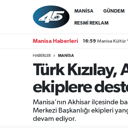
MANİSA
GÜNDEM
MANİSA
Hava Durumu
RESMİ REKLAM
GÜNDEM
Trafik Durumu
Manisa Haberleri
16:59
Manisa Kültür 
SİYASET
Süper Lig Puan Durumu ve Fikstür
HABERLER
MANİSA
Türk Kızılay,
ASAYİŞ
Tüm Manşetler
SPOR
Son Dakika Haberleri
ekiplere des
YAŞAM
Haber Arşivi
Manisa’nın Akhisar ilçesinde ba
RESMİ REKLAM
Merkezi Başkanlığı ekipleri ya
devam ediyor.