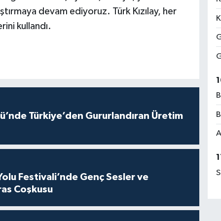
laştırmaya devam ediyoruz. Türk Kızılay, her
K
ini kullandı.
G
G
1
B
B
ü’nde Türkiye’den Gururlandıran Üretim
A
1
S
Yolu Festivali’nde Genç Sesler ve
ras Coşkusu