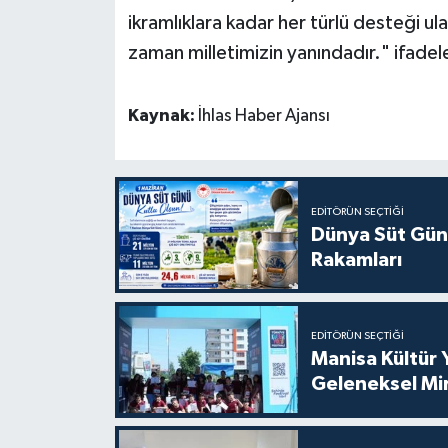
ikramlıklara kadar her türlü desteği u
zaman milletimizin yanındadır." ifadeler
Kaynak:
İhlas Haber Ajansı
EDITÖRÜN SEÇTIĞI
Dünya Süt Gün
Rakamları
EDITÖRÜN SEÇTIĞI
Manisa Kültür 
Geleneksel Mi