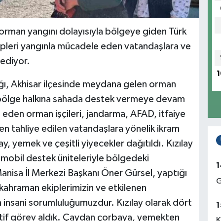
 orman yangını dolayısıyla bölgeye giden Türk
kipleri yangınla mücadele eden vatandaşlara ve
ediyor.
1
lığı, Akhisar ilçesinde meydana gelen orman
 bölge halkına sahada destek vermeye devam
eden orman işçileri, jandarma, AFAD, itfaiye
den tahliye edilen vatandaşlara yönelik ikram
y, yemek ve çeşitli yiyecekler dağıtıldı. Kızılay
ı mobil destek üniteleriyle bölgedeki
1
 Manisa İl Merkezi Başkanı Öner Gürsel, yaptığı
G
ahraman ekiplerimizin ve etkilenen
 insani sorumluluğumuzdur. Kızılay olarak dört
1
ktif görev aldık. Çaydan çorbaya, yemekten
K