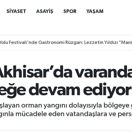
SİYASET
ASAYİŞ
SPOR
YAŞAM
Yolu Festivali'nde Gastronomi Rüzgarı: Lezzetin Yıldızı "Man
 Akhisar’da varand
teğe devam ediyor
şlayan orman yangını dolayısıyla bölgeye g
ngınla mücadele eden vatandaşlara ve per