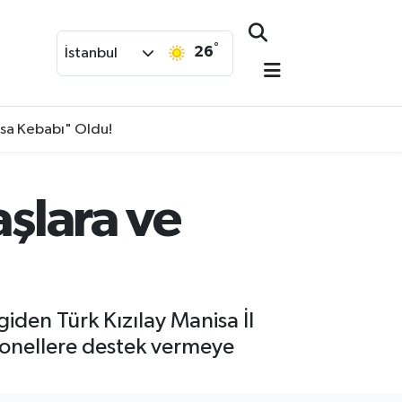
°
26
İstanbul
isa Kebabı" Oldu!
aşlara ve
iden Türk Kızılay Manisa İl
sonellere destek vermeye