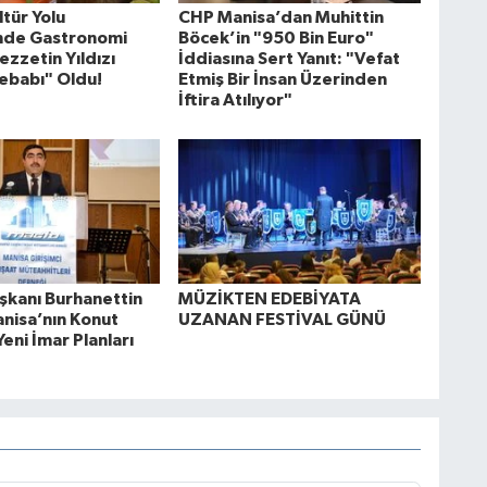
tür Yolu
CHP Manisa’dan Muhittin
'nde Gastronomi
Böcek’in "950 Bin Euro"
ezzetin Yıldızı
İddiasına Sert Yanıt: "Vefat
ebabı" Oldu!
Etmiş Bir İnsan Üzerinden
İftira Atılıyor"
kanı Burhanettin
MÜZİKTEN EDEBİYATA
anisa’nın Konut
UZANAN FESTİVAL GÜNÜ
Yeni İmar Planları