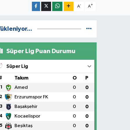
-
+
A
A
ükleniyor...
Süper Lig Puan Durumu
Süper Lig
#
Takım
O
P
1
Amed
0
0
2
Erzurumspor FK
0
0
3
Başakşehir
0
0
4
Kocaelispor
0
0
5
Beşiktaş
0
0