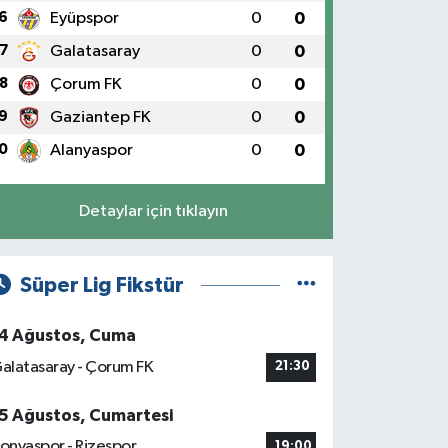
6
Eyüpspor
0
0
7
Galatasaray
0
0
8
Çorum FK
0
0
9
Gaziantep FK
0
0
0
Alanyaspor
0
0
Detaylar için tıklayın
Süper Lig Fikstür
4 Ağustos, Cuma
alatasaray - Çorum FK
21:30
5 Ağustos, Cumartesi
onyaspor - Rizespor
19:00