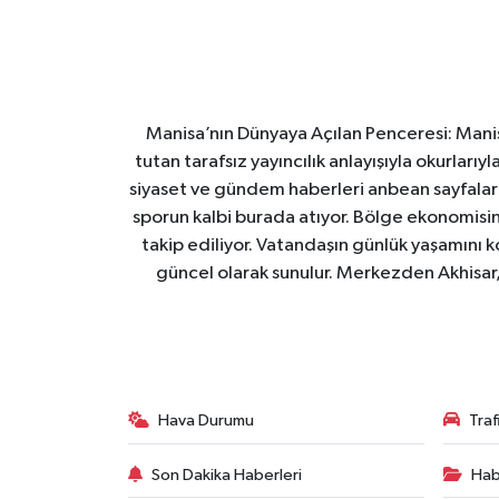
Manisa’nın Dünyaya Açılan Penceresi: Manis
tutan tarafsız yayıncılık anlayışıyla okurları
siyaset ve gündem haberleri anbean sayfalarım
sporun kalbi burada atıyor. Bölge ekonomisin
takip ediliyor. Vatandaşın günlük yaşamını ko
güncel olarak sunulur. Merkezden Akhisar, 
Hava Durumu
Tra
Son Dakika Haberleri
Hab