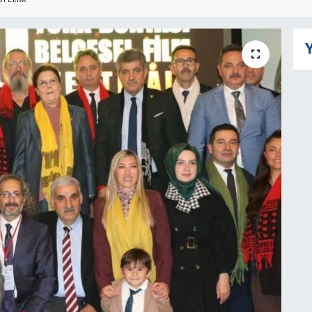
TERIM
Y