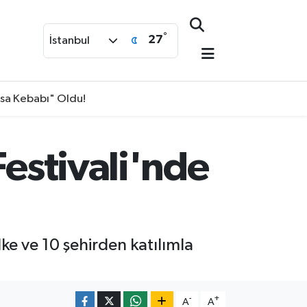
°
27
İstanbul
isa Kebabı" Oldu!
Festivali'nde
ke ve 10 şehirden katılımla
-
+
A
A