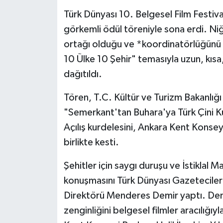
Türk Dünyası 10. Belgesel Film Festiv
görkemli ödül töreniyle sona erdi. Ni
ortağı olduğu ve *koordinatörlüğünü N
10 Ülke 10 Şehir" temasıyla uzun, kısa
dağıtıldı.
Tören, T.C. Kültür ve Turizm Bakanlığı çi
"Semerkant'tan Buhara'ya Türk Çini Kült
Açılış kurdelesini, Ankara Kent Konseyi
birlikte kesti.
Şehitler için saygı duruşu ve İstiklal M
konuşmasını Türk Dünyası Gazeteciler
Direktörü Menderes Demir yaptı. Demir
zenginliğini belgesel filmler aracılığ