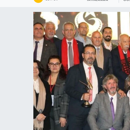
YAYINLANMA
GÖS