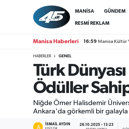
MANİSA
GÜNDEM
MANİSA
Hava Durumu
RESMİ REKLAM
GÜNDEM
Trafik Durumu
Manisa Haberleri
16:59
Manisa Kültür 
SİYASET
Süper Lig Puan Durumu ve Fikstür
HABERLER
GENEL
Türk Dünyası 
ASAYİŞ
Tüm Manşetler
SPOR
Son Dakika Haberleri
Ödüller Sahip
YAŞAM
Haber Arşivi
Niğde Ömer Halisdemir Üniversit
RESMİ REKLAM
Ankara'da görkemli bir galayla 
İSMAIL AYDIN
26.10.2025 - 13:23
EDITÖR