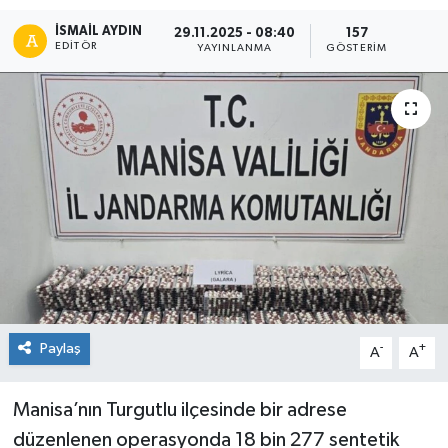
İSMAIL AYDIN
29.11.2025 - 08:40
157
EDITÖR
YAYINLANMA
GÖSTERIM
Paylaş
-
+
A
A
Manisa’nın Turgutlu ilçesinde bir adrese
düzenlenen operasyonda 18 bin 277 sentetik