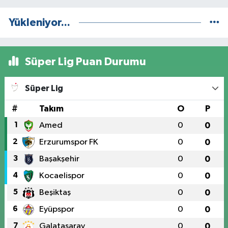
Yükleniyor...
Süper Lig Puan Durumu
Süper Lig
#
Takım
O
P
1
Amed
0
0
2
Erzurumspor FK
0
0
3
Başakşehir
0
0
4
Kocaelispor
0
0
5
Beşiktaş
0
0
6
Eyüpspor
0
0
7
Galatasaray
0
0