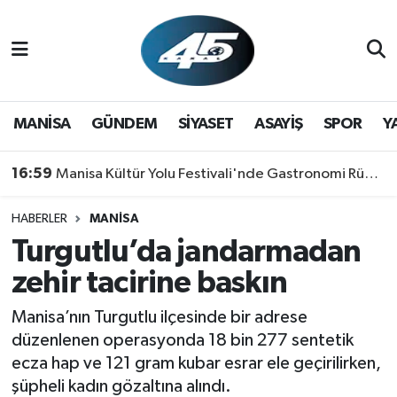
MANİSA
Hava Durumu
GÜNDEM
Trafik Durumu
MANİSA
GÜNDEM
SİYASET
ASAYİŞ
SPOR
Y
SİYASET
Süper Lig Puan Durumu ve Fikstür
16:59
Manisa Kültür Yolu Festivali'nde Gastronomi Rüzgarı: Lezzetin Yıldızı "Manisa Kebabı" Oldu!
ASAYİŞ
Tüm Manşetler
HABERLER
MANİSA
Turgutlu’da jandarmadan
SPOR
Son Dakika Haberleri
zehir tacirine baskın
YAŞAM
Haber Arşivi
Manisa’nın Turgutlu ilçesinde bir adrese
RESMİ REKLAM
düzenlenen operasyonda 18 bin 277 sentetik
ecza hap ve 121 gram kubar esrar ele geçirilirken,
şüpheli kadın gözaltına alındı.