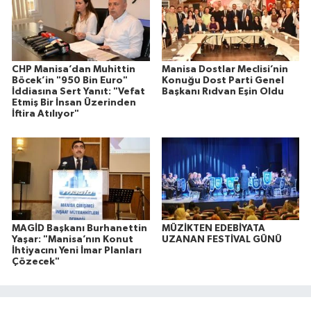
CHP Manisa’dan Muhittin
Manisa Dostlar Meclisi’nin
Böcek’in "950 Bin Euro"
Konuğu Dost Parti Genel
İddiasına Sert Yanıt: "Vefat
Başkanı Rıdvan Eşin Oldu
Etmiş Bir İnsan Üzerinden
İftira Atılıyor"
MAGİD Başkanı Burhanettin
MÜZİKTEN EDEBİYATA
Yaşar: "Manisa’nın Konut
UZANAN FESTİVAL GÜNÜ
İhtiyacını Yeni İmar Planları
Çözecek"