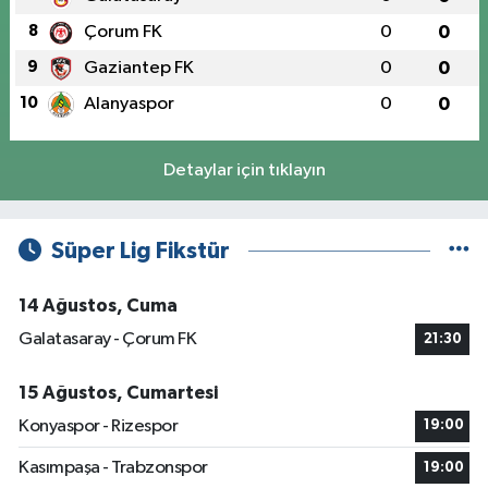
8
Çorum FK
0
0
9
Gaziantep FK
0
0
10
Alanyaspor
0
0
Detaylar için tıklayın
Süper Lig Fikstür
14 Ağustos, Cuma
Galatasaray - Çorum FK
21:30
15 Ağustos, Cumartesi
Konyaspor - Rizespor
19:00
Kasımpaşa - Trabzonspor
19:00