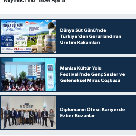
Kaynak:
İhlas Haber Ajansı
Dünya Süt Günü’nde
Türkiye’den Gururlandıran
Üretim Rakamları
Manisa Kültür Yolu
Festivali’nde Genç Sesler ve
Geleneksel Miras Coşkusu
Diplomanın Ötesi: Kariyerde
Ezber Bozanlar