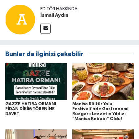
EDITÖR HAKKINDA
İsmail Aydın
Bunlar da ilginizi çekebilir
GAZZE HATIRA ORMANI
Manisa Kültür Yolu
FİDAN DİKİM TÖRENİNE
Festivali'nde Gastronomi
DAVET
Rüzgarı: Lezzetin Yıldızı
"Manisa Kebabı" Oldu!