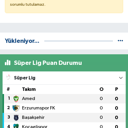
sorumlu tutulamaz.
Yükleniyor...
Süper Lig Puan Durumu
Süper Lig
#
Takım
O
P
1
Amed
0
0
2
Erzurumspor FK
0
0
3
Başakşehir
0
0
4
Kocaelispor
0
0