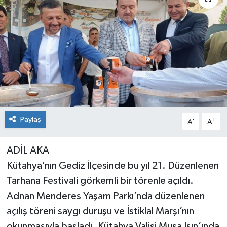
Paylaş
-
+
A
A
ADİL AKA
Kütahya’nın Gediz İlçesinde bu yıl 21. Düzenlenen
Tarhana Festivali görkemli bir törenle açıldı.
Adnan Menderes Yaşam Parkı’nda düzenlenen
açılış töreni saygı duruşu ve İstiklal Marşı’nın
okunmasıyla başladı. Kütahya Valisi Musa Işın’ında