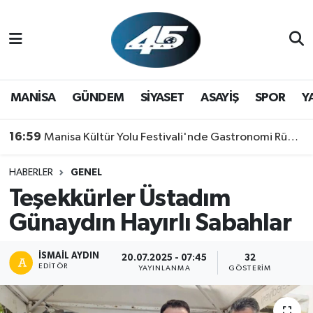
MANİSA
Hava Durumu
GÜNDEM
Trafik Durumu
MANİSA
GÜNDEM
SİYASET
ASAYİŞ
SPOR
Y
SİYASET
Süper Lig Puan Durumu ve Fikstür
16:59
Manisa Kültür Yolu Festivali'nde Gastronomi Rüzgarı: Lezzetin Yıldızı "Manisa Kebabı" Oldu!
ASAYİŞ
Tüm Manşetler
HABERLER
GENEL
Teşekkürler Üstadım
SPOR
Son Dakika Haberleri
Günaydın Hayırlı Sabahlar
YAŞAM
Haber Arşivi
İSMAIL AYDIN
20.07.2025 - 07:45
32
RESMİ REKLAM
EDITÖR
YAYINLANMA
GÖSTERIM