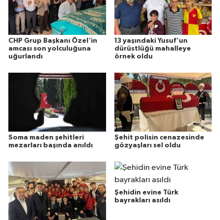
CHP Grup Başkanı Özel'in
13 yaşındaki Yusuf'un
amcası son yolculuğuna
dürüstlüğü mahalleye
uğurlandı
örnek oldu
Soma maden şehitleri
Şehit polisin cenazesinde
mezarları başında anıldı
gözyaşları sel oldu
Şehidin evine Türk
bayrakları asıldı