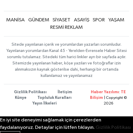
MANİSA
GÜNDEM
SİYASET
ASAYİŞ
SPOR
YAŞAM
RESMİ REKLAM
Sitede yayınlanan içerik ve yorumlardan yazarları sorumludur.
Yayınlanan yorumlardan Kanal 45 - Yerelden-Evrensele Haber Sitesi
sorumlu tutulamaz. Sitedeki tüm harici linkler ayrı bir sayfada açılır.
Sitemizde yayınlanan haber, köşe yazıları ve fotoğraflar izin
alınmaksızın kaynak gösterilse dahi, herhangi bir ortamda
kullanılamaz ve yayınlanamaz
Gizlilik Politikası
İletişim
Haber Yazılımı
:
TE
Künye
Topluluk Kuralları
Bilişim
| Copyright ©
Yayın İlkeleri
2026
En iyi site deneyimi sağlamak için çerezlerden
faydalanıyoruz. Detaylar için lütfen tıklayın.
Gizlilik Politikası