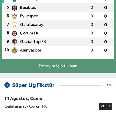
5
Beşiktaş
0
0
6
Eyüpspor
0
0
7
Galatasaray
0
0
8
Çorum FK
0
0
9
Gaziantep FK
0
0
10
Alanyaspor
0
0
Detaylar için tıklayın
Süper Lig Fikstür
14 Ağustos, Cuma
Galatasaray - Çorum FK
21:30