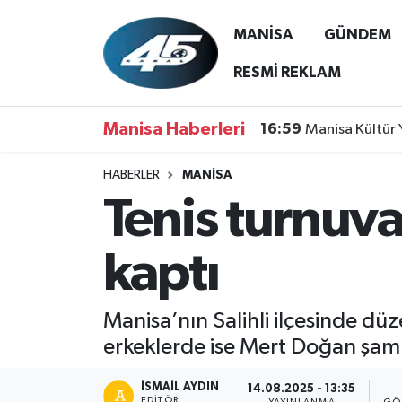
MANİSA
GÜNDEM
MANİSA
Hava Durumu
RESMİ REKLAM
GÜNDEM
Trafik Durumu
Manisa Haberleri
16:59
Manisa Kültür 
SİYASET
Süper Lig Puan Durumu ve Fikstür
HABERLER
MANİSA
Tenis turnuva
ASAYİŞ
Tüm Manşetler
SPOR
Son Dakika Haberleri
kaptı
YAŞAM
Haber Arşivi
Manisa’nın Salihli ilçesinde dü
RESMİ REKLAM
erkeklerde ise Mert Doğan şamp
İSMAIL AYDIN
14.08.2025 - 13:35
EDITÖR