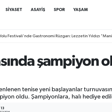
SİYASET
ASAYİŞ
SPOR
YAŞAM
Yolu Festivali'nde Gastronomi Rüzgarı: Lezzetin Yıldızı "Man
sında şampiyon ola
zenlenen tenise yeni başlayanlar turnuvası
iyon oldu. Şampiyonlara, halı hediye edil
13