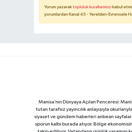
Yorum yazarak
topluluk kurallarımızı
kabul etmi
yorumlardan Kanal 45 - Yerelden-Evrensele Hab
Manisa’nın Dünyaya Açılan Penceresi: Manis
tutan tarafsız yayıncılık anlayışıyla okurları
siyaset ve gündem haberleri anbean sayfalarım
sporun kalbi burada atıyor. Bölge ekonomisin
takip ediliyor. Vatandaşın günlük yaşamını ko