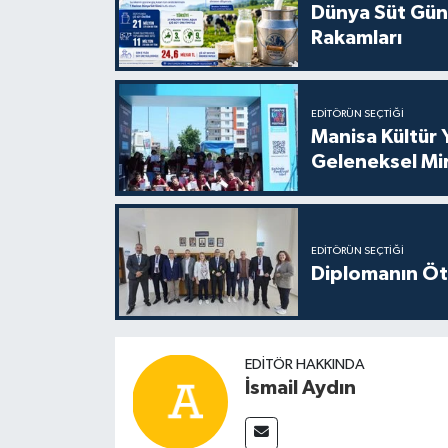
Dünya Süt Gün
Rakamları
EDITÖRÜN SEÇTIĞI
Manisa Kültür 
Geleneksel Mi
EDITÖRÜN SEÇTIĞI
Diplomanın Öt
EDITÖR HAKKINDA
İsmail Aydın