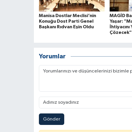
Manisa Dostlar Meclisi’nin
MAGİD Baş
Konuğu Dost Parti Genel
Yaşar: "M
Başkanı Rıdvan Eşin Oldu
İhtiyacını 
Çözecek"
Yorumlar
Gönder