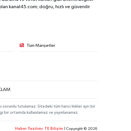
olan kanal45.com; doğru, hızlı ve güvenilir
Tüm Manşetler
KLAM
sorumlu tutulamaz. Sitedeki tüm harici linkler ayrı bir
angi bir ortamda kullanılamaz ve yayınlanamaz
Haber Yazılımı
:
TE Bilişim
| Copyright © 2026