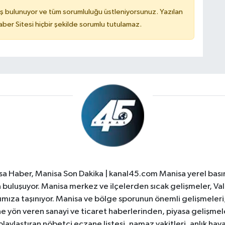
ş bulunuyor ve tüm sorumluluğu üstleniyorsunuz. Yazılan
er Sitesi hiçbir şekilde sorumlu tutulamaz.
a Haber, Manisa Son Dakika | kanal45.com Manisa yerel basın
yla buluşuyor. Manisa merkez ve ilçelerden sıcak gelişmeler, Val
ıza taşınıyor. Manisa ve bölge sporunun önemli gelişmeleri, 
e yön veren sanayi ve ticaret haberlerinden, piyasa gelişme
laylaştıran nöbetçi eczane listesi, namaz vakitleri, anlık hava