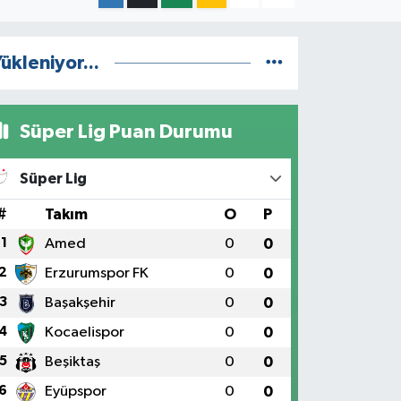
ükleniyor...
Süper Lig Puan Durumu
Süper Lig
#
Takım
O
P
1
Amed
0
0
2
Erzurumspor FK
0
0
3
Başakşehir
0
0
4
Kocaelispor
0
0
5
Beşiktaş
0
0
6
Eyüpspor
0
0