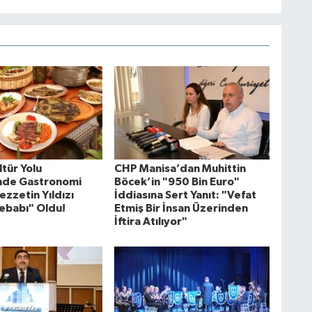
tür Yolu
CHP Manisa’dan Muhittin
'nde Gastronomi
Böcek’in "950 Bin Euro"
ezzetin Yıldızı
İddiasına Sert Yanıt: "Vefat
ebabı" Oldu!
Etmiş Bir İnsan Üzerinden
İftira Atılıyor"