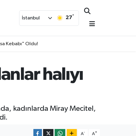
°
27
İstanbul
isa Kebabı" Oldu!
nlar halıyı
nda, kadınlarda Miray Mecitel,
di.
-
+
A
A