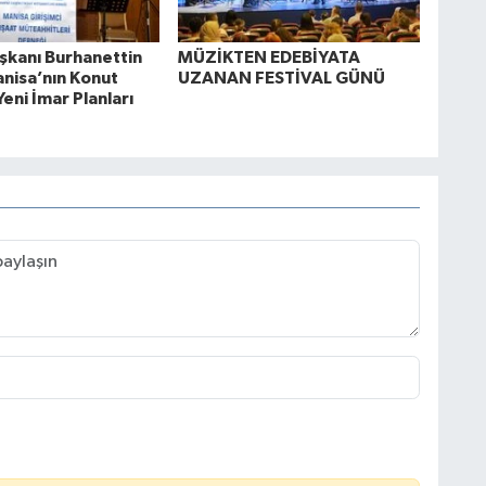
kanı Burhanettin
MÜZİKTEN EDEBİYATA
anisa’nın Konut
UZANAN FESTİVAL GÜNÜ
Yeni İmar Planları