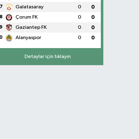
7
Galatasaray
0
0
8
Çorum FK
0
0
9
Gaziantep FK
0
0
0
Alanyaspor
0
0
Detaylar için tıklayın