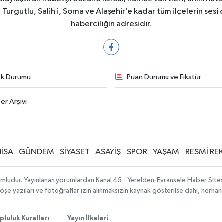
Turgutlu, Salihli, Soma ve Alaşehir’e kadar tüm ilçelerin sesi 
haberciliğin adresidir.
fik Durumu
Puan Durumu ve Fikstür
er Arşivi
İSA
GÜNDEM
SİYASET
ASAYİŞ
SPOR
YAŞAM
RESMİ RE
mludur. Yayınlanan yorumlardan Kanal 45 - Yerelden-Evrensele Haber Sitesi 
köşe yazıları ve fotoğraflar izin alınmaksızın kaynak gösterilse dahi, herh
pluluk Kuralları
Yayın İlkeleri