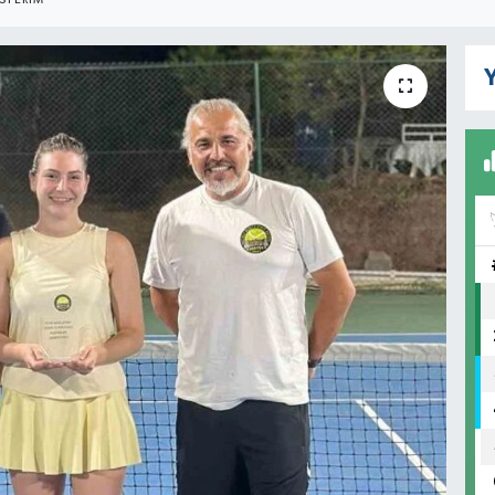
STERIM
Y