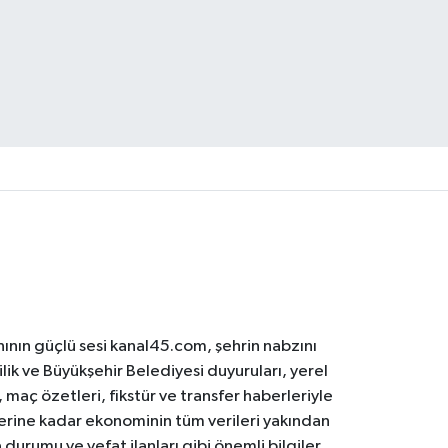
ının güçlü sesi kanal45.com, şehrin nabzını
ilik ve Büyükşehir Belediyesi duyuruları, yerel
maç özetleri, fikstür ve transfer haberleriyle
lerine kadar ekonominin tüm verileri yakından
 durumu ve vefat ilanları gibi önemli bilgiler