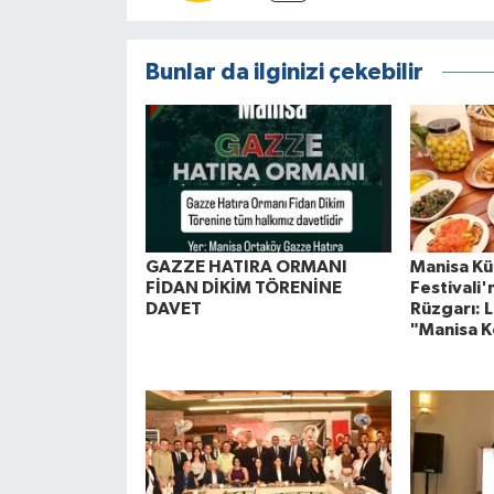
Bunlar da ilginizi çekebilir
GAZZE HATIRA ORMANI
Manisa Kül
FİDAN DİKİM TÖRENİNE
Festivali
DAVET
Rüzgarı: L
"Manisa K