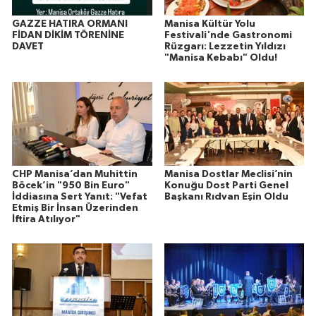
GAZZE HATIRA ORMANI
Manisa Kültür Yolu
FİDAN DİKİM TÖRENİNE
Festivali'nde Gastronomi
DAVET
Rüzgarı: Lezzetin Yıldızı
"Manisa Kebabı" Oldu!
CHP Manisa’dan Muhittin
Manisa Dostlar Meclisi’nin
Böcek’in "950 Bin Euro"
Konuğu Dost Parti Genel
İddiasına Sert Yanıt: "Vefat
Başkanı Rıdvan Eşin Oldu
Etmiş Bir İnsan Üzerinden
İftira Atılıyor"