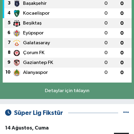
3
Başakşehir
0
0
4
Kocaelispor
0
0
5
Beşiktaş
0
0
6
Eyüpspor
0
0
7
Galatasaray
0
0
8
Çorum FK
0
0
9
Gaziantep FK
0
0
10
Alanyaspor
0
0
Detaylar için tıklayın
Süper Lig Fikstür
14 Ağustos, Cuma