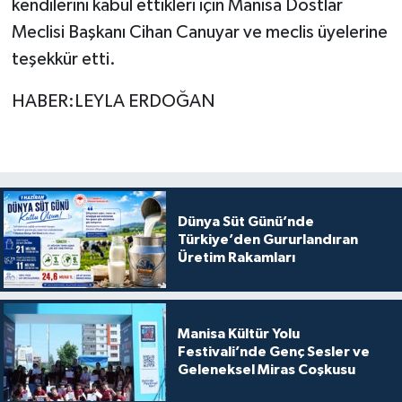
kendilerini kabul ettikleri için Manisa Dostlar
Meclisi Başkanı Cihan Canuyar ve meclis üyelerine
teşekkür etti.
HABER:LEYLA ERDOĞAN
Dünya Süt Günü’nde
Türkiye’den Gururlandıran
Üretim Rakamları
Manisa Kültür Yolu
Festivali’nde Genç Sesler ve
Geleneksel Miras Coşkusu