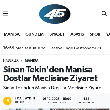
MANİSA
Hava Durumu
GÜNDEM
Trafik Durumu
MANİSA
GÜNDEM
SİYASET
ASAYİŞ
SPOR
Y
SİYASET
Süper Lig Puan Durumu ve Fikstür
16:59
Manisa Kültür Yolu Festivali'nde Gastronomi Rüzgarı: Lezzetin Yıldızı "Manisa Kebabı" Oldu!
ASAYİŞ
Tüm Manşetler
HABERLER
MANİSA
Sinan Tekin'den Manisa
SPOR
Son Dakika Haberleri
Dostlar Meclisine Ziyaret
YAŞAM
Haber Arşivi
Sinan Tekinden Manisa Dostlar Meclisine Ziyaret
RESMİ REKLAM
İSMAIL AYDIN
01.12.2025 - 15:09
143
EDITÖR
YAYINLANMA
GÖSTERIM