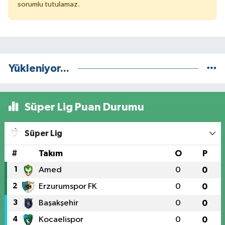
sorumlu tutulamaz.
Yükleniyor...
Süper Lig Puan Durumu
Süper Lig
#
Takım
O
P
1
Amed
0
0
2
Erzurumspor FK
0
0
3
Başakşehir
0
0
4
Kocaelispor
0
0