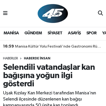
MANİSA
Hava Durumu
GÜNDEM
Trafik Durumu
MANİSA
GÜNDEM
SİYASET
ASAYİŞ
SPOR
Y
SİYASET
Süper Lig Puan Durumu ve Fikstür
16:59
Manisa Kültür Yolu Festivali'nde Gastronomi Rüzgarı: Lezzetin Yıldızı "Manisa Kebabı" Oldu!
ASAYİŞ
Tüm Manşetler
HABERLER
HABERDE İNSAN
Selendili vatandaşlar kan
SPOR
Son Dakika Haberleri
bağışına yoğun ilgi
YAŞAM
Haber Arşivi
gösterdi
RESMİ REKLAM
Uşak Kızılay Kan Merkezi tarafından Manisa’nın
Selendi ilçesinde düzenlenen kan bağışı
kampanyasında 50 ünite kan toplandı.