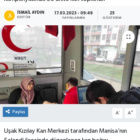
İSMAIL AYDIN
17.03.2023 - 09:49
25
EDITÖR
YAYINLANMA
GÖSTERIM
Paylaş
-
+
A
A
Uşak Kızılay Kan Merkezi tarafından Manisa’nın