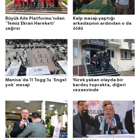
Büyük Aile Platformu'ndan
Kalp masajı yaptığı
'Temiz Ekran Hareketi'
arkadaşının ardından o da
çağrısı
öldü
Manisa'da 11 Togg'lu 'Engel
Yürek yakan olayda bir
yok' mesajı
kardeş toprakta, diğeri
cezaevinde