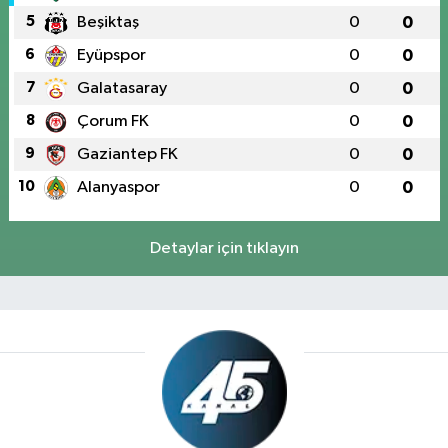
5
Beşiktaş
0
0
6
Eyüpspor
0
0
7
Galatasaray
0
0
8
Çorum FK
0
0
9
Gaziantep FK
0
0
10
Alanyaspor
0
0
Detaylar için tıklayın