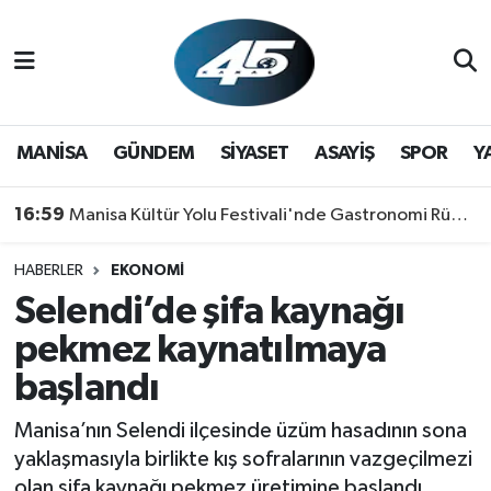
MANİSA
Hava Durumu
GÜNDEM
Trafik Durumu
MANİSA
GÜNDEM
SİYASET
ASAYİŞ
SPOR
Y
SİYASET
Süper Lig Puan Durumu ve Fikstür
16:59
Manisa Kültür Yolu Festivali'nde Gastronomi Rüzgarı: Lezzetin Yıldızı "Manisa Kebabı" Oldu!
ASAYİŞ
Tüm Manşetler
HABERLER
EKONOMİ
Selendi’de şifa kaynağı
SPOR
Son Dakika Haberleri
pekmez kaynatılmaya
YAŞAM
Haber Arşivi
başlandı
RESMİ REKLAM
Manisa’nın Selendi ilçesinde üzüm hasadının sona
yaklaşmasıyla birlikte kış sofralarının vazgeçilmezi
olan şifa kaynağı pekmez üretimine başlandı.