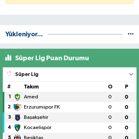
Yükleniyor...
Süper Lig Puan Durumu
Süper Lig
#
Takım
O
P
1
Amed
0
0
2
Erzurumspor FK
0
0
3
Başakşehir
0
0
4
Kocaelispor
0
0
5
Beşiktaş
0
0