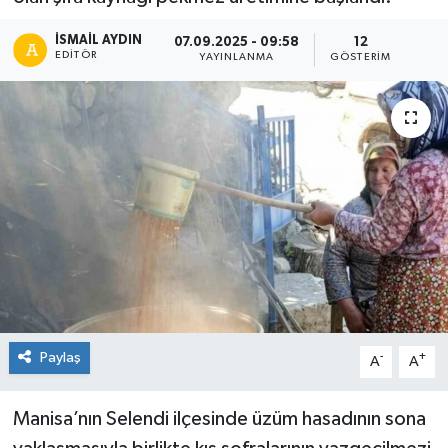
İSMAIL AYDIN
07.09.2025 - 09:58
12
EDITÖR
YAYINLANMA
GÖSTERIM
Paylaş
-
+
A
A
Manisa’nın Selendi ilçesinde üzüm hasadının sona