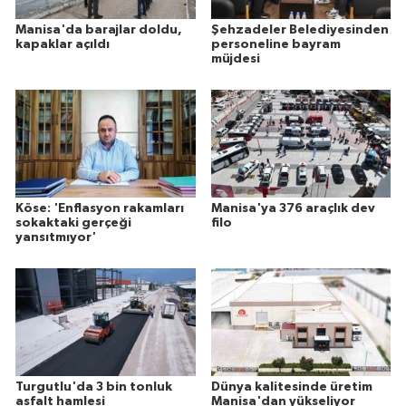
Manisa'da barajlar doldu,
Şehzadeler Belediyesinden
kapaklar açıldı
personeline bayram
müjdesi
Köse: 'Enflasyon rakamları
Manisa'ya 376 araçlık dev
sokaktaki gerçeği
filo
yansıtmıyor'
Turgutlu'da 3 bin tonluk
Dünya kalitesinde üretim
asfalt hamlesi
Manisa'dan yükseliyor