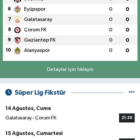
6
Eyüpspor
0
0
7
Galatasaray
0
0
8
Çorum FK
0
0
9
Gaziantep FK
0
0
10
Alanyaspor
0
0
Detaylar için tıklayın
Süper Lig Fikstür
14 Ağustos, Cuma
Galatasaray - Çorum FK
21:30
15 Ağustos, Cumartesi