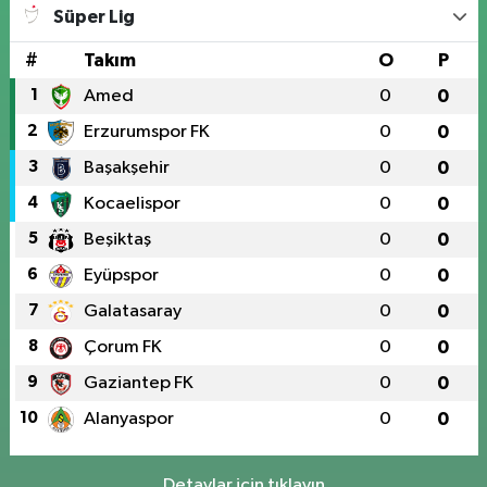
Süper Lig
#
Takım
O
P
1
Amed
0
0
2
Erzurumspor FK
0
0
3
Başakşehir
0
0
4
Kocaelispor
0
0
5
Beşiktaş
0
0
6
Eyüpspor
0
0
7
Galatasaray
0
0
8
Çorum FK
0
0
9
Gaziantep FK
0
0
10
Alanyaspor
0
0
Detaylar için tıklayın