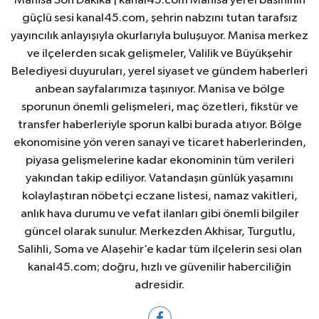
Manisa Son Dakika | kanal45.com Manisa yerel basınının
güçlü sesi kanal45.com, şehrin nabzını tutan tarafsız
yayıncılık anlayışıyla okurlarıyla buluşuyor. Manisa merkez
ve ilçelerden sıcak gelişmeler, Valilik ve Büyükşehir
Belediyesi duyuruları, yerel siyaset ve gündem haberleri
anbean sayfalarımıza taşınıyor. Manisa ve bölge
sporunun önemli gelişmeleri, maç özetleri, fikstür ve
transfer haberleriyle sporun kalbi burada atıyor. Bölge
ekonomisine yön veren sanayi ve ticaret haberlerinden,
piyasa gelişmelerine kadar ekonominin tüm verileri
yakından takip ediliyor. Vatandaşın günlük yaşamını
kolaylaştıran nöbetçi eczane listesi, namaz vakitleri,
anlık hava durumu ve vefat ilanları gibi önemli bilgiler
güncel olarak sunulur. Merkezden Akhisar, Turgutlu,
Salihli, Soma ve Alaşehir’e kadar tüm ilçelerin sesi olan
kanal45.com; doğru, hızlı ve güvenilir haberciliğin
adresidir.