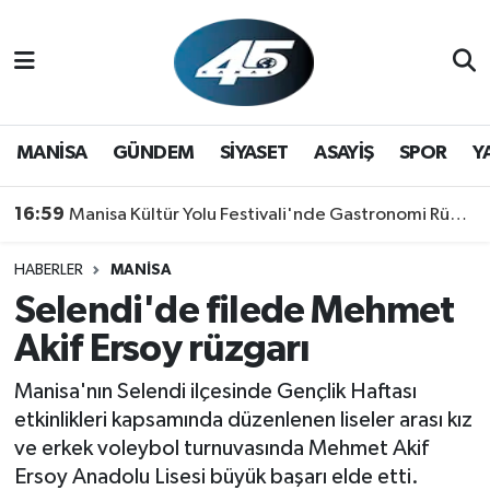
MANİSA
Hava Durumu
GÜNDEM
Trafik Durumu
MANİSA
GÜNDEM
SİYASET
ASAYİŞ
SPOR
Y
SİYASET
Süper Lig Puan Durumu ve Fikstür
16:59
Manisa Kültür Yolu Festivali'nde Gastronomi Rüzgarı: Lezzetin Yıldızı "Manisa Kebabı" Oldu!
ASAYİŞ
Tüm Manşetler
HABERLER
MANİSA
Selendi'de filede Mehmet
SPOR
Son Dakika Haberleri
Akif Ersoy rüzgarı
YAŞAM
Haber Arşivi
Manisa'nın Selendi ilçesinde Gençlik Haftası
RESMİ REKLAM
etkinlikleri kapsamında düzenlenen liseler arası kız
ve erkek voleybol turnuvasında Mehmet Akif
Ersoy Anadolu Lisesi büyük başarı elde etti.