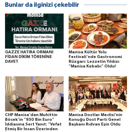
Bunlar da ilginizi çekebilir
GAZZE HATIRA ORMANI
Manisa Kültür Yolu
FİDAN DİKİM TÖRENİNE
Festivali'nde Gastronomi
DAVET
Rüzgarı: Lezzetin Yıldızı
"Manisa Kebabı" Oldu!
CHP Manisa’dan Muhittin
Manisa Dostlar Meclisi’nin
Böcek’in "950 Bin Euro"
Konuğu Dost Parti Genel
İddiasına Sert Yanıt: "Vefat
Başkanı Rıdvan Eşin Oldu
Etmiş Bir İnsan Üzerinden