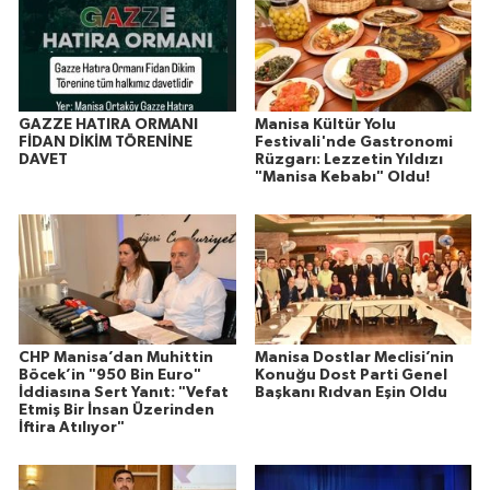
GAZZE HATIRA ORMANI
Manisa Kültür Yolu
FİDAN DİKİM TÖRENİNE
Festivali'nde Gastronomi
DAVET
Rüzgarı: Lezzetin Yıldızı
"Manisa Kebabı" Oldu!
CHP Manisa’dan Muhittin
Manisa Dostlar Meclisi’nin
Böcek’in "950 Bin Euro"
Konuğu Dost Parti Genel
İddiasına Sert Yanıt: "Vefat
Başkanı Rıdvan Eşin Oldu
Etmiş Bir İnsan Üzerinden
İftira Atılıyor"