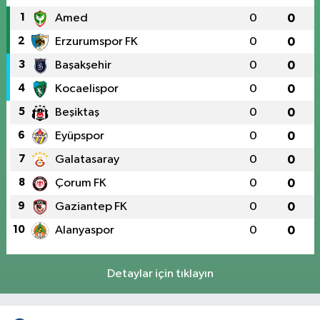
1
Amed
0
0
2
Erzurumspor FK
0
0
3
Başakşehir
0
0
4
Kocaelispor
0
0
5
Beşiktaş
0
0
6
Eyüpspor
0
0
7
Galatasaray
0
0
8
Çorum FK
0
0
9
Gaziantep FK
0
0
10
Alanyaspor
0
0
Detaylar için tıklayın