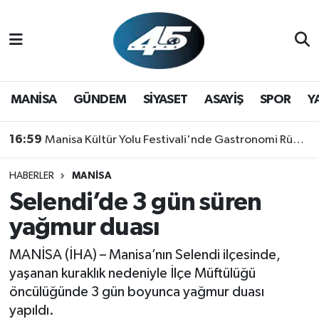
MANİSA
Hava Durumu
GÜNDEM
Trafik Durumu
MANİSA
GÜNDEM
SİYASET
ASAYİŞ
SPOR
Y
SİYASET
Süper Lig Puan Durumu ve Fikstür
16:59
Manisa Kültür Yolu Festivali'nde Gastronomi Rüzgarı: Lezzetin Yıldızı "Manisa Kebabı" Oldu!
ASAYİŞ
Tüm Manşetler
HABERLER
MANİSA
Selendi’de 3 gün süren
SPOR
Son Dakika Haberleri
yağmur duası
YAŞAM
Haber Arşivi
MANİSA (İHA) – Manisa’nın Selendi ilçesinde,
RESMİ REKLAM
yaşanan kuraklık nedeniyle İlçe Müftülüğü
öncülüğünde 3 gün boyunca yağmur duası
yapıldı.