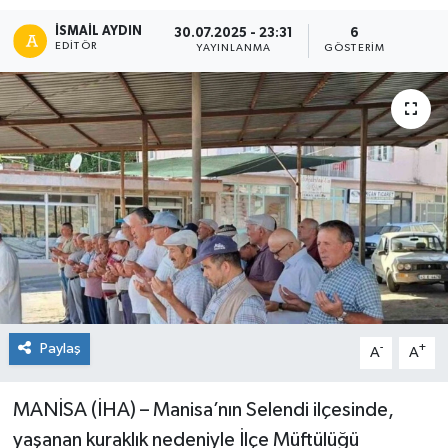
İSMAIL AYDIN
30.07.2025 - 23:31
6
EDITÖR
YAYINLANMA
GÖSTERIM
Paylaş
-
+
A
A
MANİSA (İHA) – Manisa’nın Selendi ilçesinde,
yaşanan kuraklık nedeniyle İlçe Müftülüğü