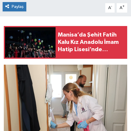
Paylaş
-
+
A
A
Manisa’da Şehit Fatih
Kalu Kız Anadolu İmam
Hatip Lisesi’nde
mezuniyet töreni
gerçekleşti.