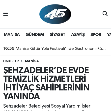
MANİSA
Hava Durumu
GÜNDEM
Trafik Durumu
MANİSA
GÜNDEM
SİYASET
ASAYİŞ
SPOR
Y
SİYASET
Süper Lig Puan Durumu ve Fikstür
16:59
Manisa Kültür Yolu Festivali'nde Gastronomi Rüzgarı: Lezzetin Yıldızı "Manisa Kebabı" Oldu!
ASAYİŞ
Tüm Manşetler
HABERLER
MANİSA
ŞEHZADELER’DE EVDE
SPOR
Son Dakika Haberleri
TEMİZLİK HİZMETLERİ
YAŞAM
Haber Arşivi
İHTİYAÇ SAHİPLERİNİN
YANINDA
RESMİ REKLAM
Şehzadeler Belediyesi Sosyal Yardım İşleri