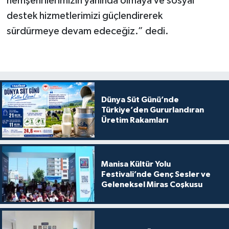
hemşehrilerimizin yanında olmaya ve sosyal
destek hizmetlerimizi güçlendirerek
sürdürmeye devam edeceğiz.” dedi.
Dünya Süt Günü’nde
Türkiye’den Gururlandıran
Üretim Rakamları
Manisa Kültür Yolu
Festivali’nde Genç Sesler ve
Geleneksel Miras Coşkusu