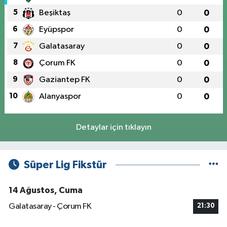
5
Beşiktaş
0
0
6
Eyüpspor
0
0
7
Galatasaray
0
0
8
Çorum FK
0
0
9
Gaziantep FK
0
0
10
Alanyaspor
0
0
Detaylar için tıklayın
Süper Lig Fikstür
14 Ağustos, Cuma
Galatasaray - Çorum FK
21:30