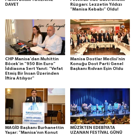
DAVET
Rüzgarı: Lezzetin Yıldızı
"Manisa Kebabı" Oldu!
CHP Manisa’dan Muhittin
Manisa Dostlar Meclisi’nin
Böcek’in "950 Bin Euro"
Konuğu Dost Parti Genel
İddiasına Sert Yanıt: "Vefat
Başkanı Rıdvan Eşin Oldu
Etmiş Bir İnsan Üzerinden
İftira Atılıyor"
MAGİD Başkanı Burhanettin
MÜZİKTEN EDEBİYATA
Yaşar: "Manisa’nın Konut
UZANAN FESTİVAL GÜNÜ