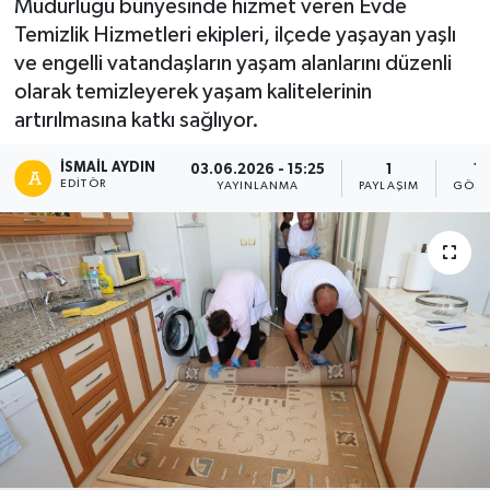
Müdürlüğü bünyesinde hizmet veren Evde
Temizlik Hizmetleri ekipleri, ilçede yaşayan yaşlı
ve engelli vatandaşların yaşam alanlarını düzenli
olarak temizleyerek yaşam kalitelerinin
artırılmasına katkı sağlıyor.
İSMAIL AYDIN
03.06.2026 - 15:25
1
15
EDITÖR
YAYINLANMA
PAYLAŞIM
GÖST