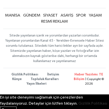
MANİSA
GÜNDEM
SİYASET
ASAYİŞ
SPOR
YAŞAM
RESMİ REKLAM
Sitede yayınlanan içerik ve yorumlardan yazarları sorumludur.
Yayınlanan yorumlardan Kanal 45 - Yerelden-Evrensele Haber Sitesi
sorumlu tutulamaz. Sitedeki tüm harici linkler ayrı bir sayfada açılır.
Sitemizde yayınlanan haber, köşe yazıları ve fotoğraflar izin
alınmaksızın kaynak gösterilse dahi, herhangi bir ortamda
kullanılamaz ve yayınlanamaz
Gizlilik Politikası
İletişim
Haber Yazılımı
:
TE
Künye
Topluluk Kuralları
Bilişim
| Copyright ©
Yayın İlkeleri
2026
En iyi site deneyimi sağlamak için çerezlerden
faydalanıyoruz. Detaylar için lütfen tıklayın.
Gizlilik Politikası