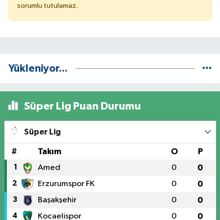
sorumlu tutulamaz.
Yükleniyor...
Süper Lig Puan Durumu
Süper Lig
#
Takım
O
P
1
Amed
0
0
2
Erzurumspor FK
0
0
3
Başakşehir
0
0
4
Kocaelispor
0
0