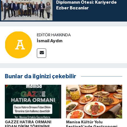
Diplomanın Ötesi: Kariyerde
Ezber Bozanlar
EDITÖR HAKKINDA
İsmail Aydın
Bunlar da ilginizi çekebilir
GAZZE HATIRA ORMANI
Manisa Kültür Yolu
FİDAN DİKİM TÖRENİNE
Festivali'nde Gastronomi