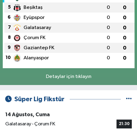
5
Beşiktaş
0
0
6
Eyüpspor
0
0
7
Galatasaray
0
0
8
Çorum FK
0
0
9
Gaziantep FK
0
0
10
Alanyaspor
0
0
Detaylar için tıklayın
Süper Lig Fikstür
14 Ağustos, Cuma
Galatasaray - Çorum FK
21:30