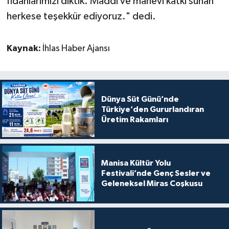
fidanlarımızı diktik. Maddi ve manevi katkı sunan
herkese teşekkür ediyoruz." dedi.
Kaynak:
İhlas Haber Ajansı
Dünya Süt Günü’nde
Türkiye’den Gururlandıran
Üretim Rakamları
Manisa Kültür Yolu
Festivali’nde Genç Sesler ve
Geleneksel Miras Coşkusu