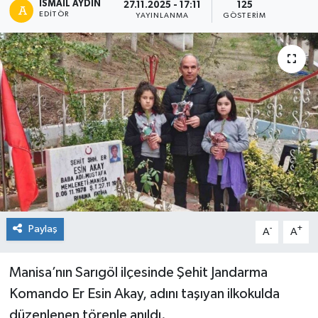
İSMAIL AYDIN
27.11.2025 - 17:11
125
EDITÖR
YAYINLANMA
GÖSTERIM
Paylaş
-
+
A
A
Manisa’nın Sarıgöl ilçesinde Şehit Jandarma
Komando Er Esin Akay, adını taşıyan ilkokulda
düzenlenen törenle anıldı.