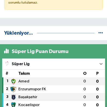
sorumlu tutulamaz.
Yükleniyor...
Süper Lig Puan Durumu
Süper Lig
#
Takım
O
P
1
Amed
0
0
2
Erzurumspor FK
0
0
3
Başakşehir
0
0
4
Kocaelispor
0
0