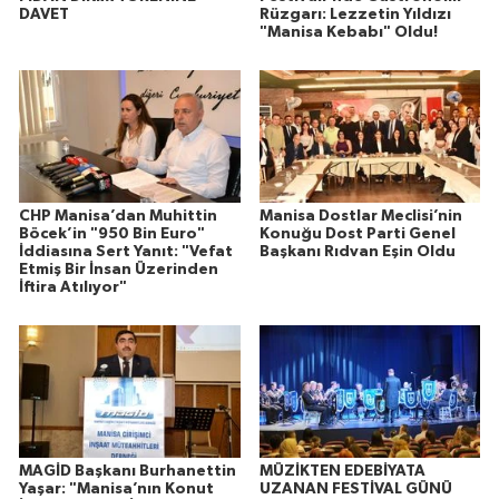
DAVET
Rüzgarı: Lezzetin Yıldızı
"Manisa Kebabı" Oldu!
CHP Manisa’dan Muhittin
Manisa Dostlar Meclisi’nin
Böcek’in "950 Bin Euro"
Konuğu Dost Parti Genel
İddiasına Sert Yanıt: "Vefat
Başkanı Rıdvan Eşin Oldu
Etmiş Bir İnsan Üzerinden
İftira Atılıyor"
MAGİD Başkanı Burhanettin
MÜZİKTEN EDEBİYATA
Yaşar: "Manisa’nın Konut
UZANAN FESTİVAL GÜNÜ