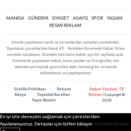
MANİSA
GÜNDEM
SİYASET
ASAYİŞ
SPOR
YAŞAM
RESMİ REKLAM
Sitede yayınlanan içerik ve yorumlardan yazarları sorumludur.
Yayınlanan yorumlardan Kanal 45 - Yerelden-Evrensele Haber Sitesi
sorumlu tutulamaz. Sitedeki tüm harici linkler ayrı bir sayfada açılır.
Sitemizde yayınlanan haber, köşe yazıları ve fotoğraflar izin
alınmaksızın kaynak gösterilse dahi, herhangi bir ortamda
kullanılamaz ve yayınlanamaz
Gizlilik Politikası
İletişim
Haber Yazılımı
:
TE
Künye
Topluluk Kuralları
Bilişim
| Copyright ©
Yayın İlkeleri
2026
En iyi site deneyimi sağlamak için çerezlerden
faydalanıyoruz. Detaylar için lütfen tıklayın.
Gizlilik Politikası