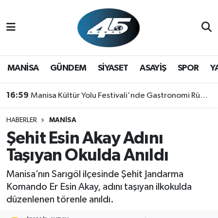
MANİSA
Hava Durumu
GÜNDEM
Trafik Durumu
MANİSA
GÜNDEM
SİYASET
ASAYİŞ
SPOR
Y
SİYASET
Süper Lig Puan Durumu ve Fikstür
16:59
Manisa Kültür Yolu Festivali'nde Gastronomi Rüzgarı: Lezzetin Yıldızı "Manisa Kebabı" Oldu!
ASAYİŞ
Tüm Manşetler
HABERLER
MANİSA
Şehit Esin Akay Adını
SPOR
Son Dakika Haberleri
Taşıyan Okulda Anıldı
YAŞAM
Haber Arşivi
Manisa’nın Sarıgöl ilçesinde Şehit Jandarma
RESMİ REKLAM
Komando Er Esin Akay, adını taşıyan ilkokulda
düzenlenen törenle anıldı.