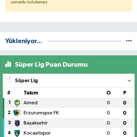
sorumlu tutulamaz.
Yükleniyor...
Süper Lig Puan Durumu
Süper Lig
#
Takım
O
P
1
Amed
0
0
2
Erzurumspor FK
0
0
3
Başakşehir
0
0
4
Kocaelispor
0
0