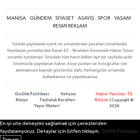
MANİSA
GÜNDEM
SİYASET
ASAYİŞ
SPOR
YAŞAM
RESMİ REKLAM
Sitede yayınlanan içerik ve yorumlardan yazarları sorumludur.
Yayınlanan yorumlardan Kanal 45 - Yerelden-Evrensele Haber Sitesi
sorumlu tutulamaz. Sitedeki tüm harici linkler ayrı bir sayfada açılır.
Sitemizde yayınlanan haber, köşe yazıları ve fotoğraflar izin
alınmaksızın kaynak gösterilse dahi, herhangi bir ortamda
kullanılamaz ve yayınlanamaz
Gizlilik Politikası
İletişim
Haber Yazılımı
:
TE
Künye
Topluluk Kuralları
Bilişim
| Copyright ©
Yayın İlkeleri
2026
En iyi site deneyimi sağlamak için çerezlerden
faydalanıyoruz. Detaylar için lütfen tıklayın.
Gizlilik Politikası
Tamam