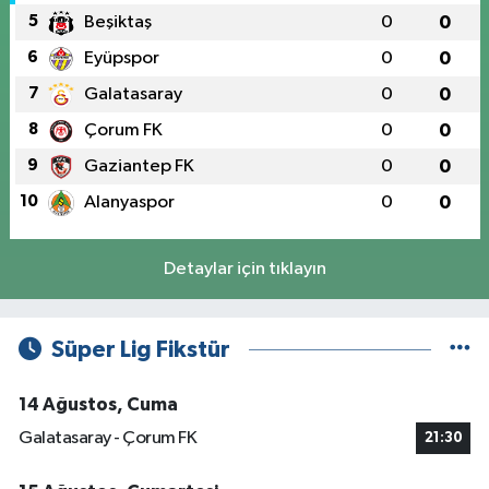
5
Beşiktaş
0
0
6
Eyüpspor
0
0
7
Galatasaray
0
0
8
Çorum FK
0
0
9
Gaziantep FK
0
0
10
Alanyaspor
0
0
Detaylar için tıklayın
Süper Lig Fikstür
14 Ağustos, Cuma
Galatasaray - Çorum FK
21:30