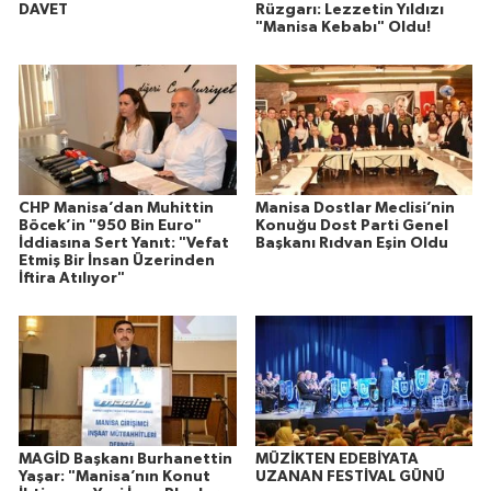
DAVET
Rüzgarı: Lezzetin Yıldızı
"Manisa Kebabı" Oldu!
CHP Manisa’dan Muhittin
Manisa Dostlar Meclisi’nin
Böcek’in "950 Bin Euro"
Konuğu Dost Parti Genel
İddiasına Sert Yanıt: "Vefat
Başkanı Rıdvan Eşin Oldu
Etmiş Bir İnsan Üzerinden
İftira Atılıyor"
MAGİD Başkanı Burhanettin
MÜZİKTEN EDEBİYATA
Yaşar: "Manisa’nın Konut
UZANAN FESTİVAL GÜNÜ