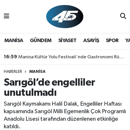
MANİSA
Hava Durumu
GÜNDEM
Trafik Durumu
MANİSA
GÜNDEM
SİYASET
ASAYİŞ
SPOR
Y
SİYASET
Süper Lig Puan Durumu ve Fikstür
16:59
Manisa Kültür Yolu Festivali'nde Gastronomi Rüzgarı: Lezzetin Yıldızı "Manisa Kebabı" Oldu!
ASAYİŞ
Tüm Manşetler
HABERLER
MANİSA
Sarıgöl’de engelliler
SPOR
Son Dakika Haberleri
unutulmadı
YAŞAM
Haber Arşivi
Sarıgöl Kaymakamı Halil Dalak, Engelliler Haftası
RESMİ REKLAM
kapsamında Sarıgöl Milli Egemenlik Çok Programlı
Anadolu Lisesi tarafından düzenlenen etkinliğe
katıldı.