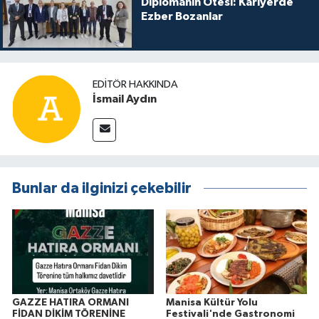
Diplomanın Ötesi: Kariyerde
Ezber Bozanlar
EDITÖR HAKKINDA
İsmail Aydın
Bunlar da ilginizi çekebilir
GAZZE HATIRA ORMANI
Manisa Kültür Yolu
FİDAN DİKİM TÖRENİNE
Festivali'nde Gastronomi