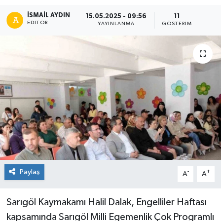
İSMAIL AYDIN
15.05.2025 - 09:56
11
EDITÖR
YAYINLANMA
GÖSTERIM
Paylaş
-
+
A
A
Sarıgöl Kaymakamı Halil Dalak, Engelliler Haftası
kapsamında Sarıgöl Milli Egemenlik Çok Programlı