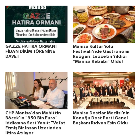
GAZZE HATIRA ORMANI
Manisa Kültür Yolu
FİDAN DİKİM TÖRENİNE
Festivali'nde Gastronomi
DAVET
Rüzgarı: Lezzetin Yıldızı
"Manisa Kebabı" Oldu!
CHP Manisa’dan Muhittin
Manisa Dostlar Meclisi’nin
Böcek’in "950 Bin Euro"
Konuğu Dost Parti Genel
İddiasına Sert Yanıt: "Vefat
Başkanı Rıdvan Eşin Oldu
Etmiş Bir İnsan Üzerinden
İftira Atılıyor"