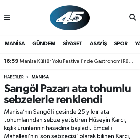
MANİSA
Hava Durumu
GÜNDEM
Trafik Durumu
MANİSA
GÜNDEM
SİYASET
ASAYİŞ
SPOR
Y
SİYASET
Süper Lig Puan Durumu ve Fikstür
16:59
Manisa Kültür Yolu Festivali'nde Gastronomi Rüzgarı: Lezzetin Yıldızı "Manisa Kebabı" Oldu!
ASAYİŞ
Tüm Manşetler
HABERLER
MANİSA
Sarıgöl Pazarı ata tohumlu
SPOR
Son Dakika Haberleri
sebzelerle renklendi
YAŞAM
Haber Arşivi
Manisa’nın Sarıgöl ilçesinde 25 yıldır ata
RESMİ REKLAM
tohumlarından sebze yetiştiren Hüseyin Karcı,
kışlık ürünlerinin hasadına başladı. Emcelli
Mahallesi’nin ’son sebzecisi’ olarak bilinen Karcı,