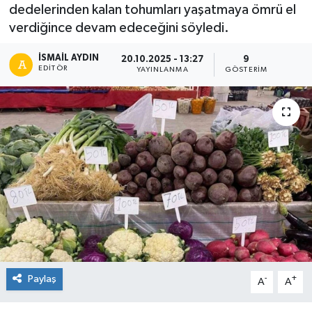
dedelerinden kalan tohumları yaşatmaya ömrü el
verdiğince devam edeceğini söyledi.
İSMAIL AYDIN
20.10.2025 - 13:27
9
EDITÖR
YAYINLANMA
GÖSTERIM
Paylaş
-
+
A
A