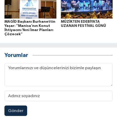
MAGİD Başkanı Burhanettin
MÜZİKTEN EDEBİYATA
Yaşar: "Manisa’nın Konut
UZANAN FESTİVAL GÜNÜ
İhtiyacını Yeni İmar Planları
Çözecek"
Yorumlar
Gönder