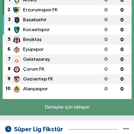
Amed
0
0
2
Erzurumspor FK
0
0
3
Başakşehir
0
0
4
Kocaelispor
0
0
5
Beşiktaş
0
0
6
Eyüpspor
0
0
7
Galatasaray
0
0
8
Çorum FK
0
0
9
Gaziantep FK
0
0
10
Alanyaspor
0
0
Detaylar için tıklayın
Süper Lig Fikstür