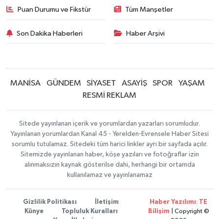
Puan Durumu ve Fikstür
Tüm Manşetler
Son Dakika Haberleri
Haber Arşivi
MANİSA
GÜNDEM
SİYASET
ASAYİŞ
SPOR
YAŞAM
RESMİ REKLAM
Sitede yayınlanan içerik ve yorumlardan yazarları sorumludur.
Yayınlanan yorumlardan Kanal 45 - Yerelden-Evrensele Haber Sitesi
sorumlu tutulamaz. Sitedeki tüm harici linkler ayrı bir sayfada açılır.
Sitemizde yayınlanan haber, köşe yazıları ve fotoğraflar izin
alınmaksızın kaynak gösterilse dahi, herhangi bir ortamda
kullanılamaz ve yayınlanamaz
Gizlilik Politikası
İletişim
Haber Yazılımı
:
TE
Künye
Topluluk Kuralları
Bilişim
| Copyright ©