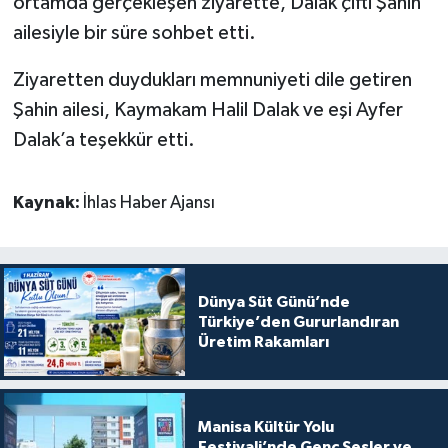
ortamda gerçekleşen ziyarette, Dalak çifti Şahin
ailesiyle bir süre sohbet etti.
Ziyaretten duydukları memnuniyeti dile getiren
Şahin ailesi, Kaymakam Halil Dalak ve eşi Ayfer
Dalak’a teşekkür etti.
Kaynak:
İhlas Haber Ajansı
Dünya Süt Günü’nde
Türkiye’den Gururlandıran
Üretim Rakamları
Manisa Kültür Yolu
Festivali’nde Genç Sesler ve