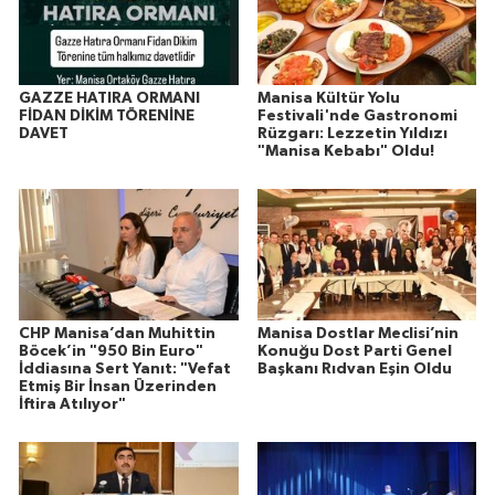
GAZZE HATIRA ORMANI
Manisa Kültür Yolu
FİDAN DİKİM TÖRENİNE
Festivali'nde Gastronomi
DAVET
Rüzgarı: Lezzetin Yıldızı
"Manisa Kebabı" Oldu!
CHP Manisa’dan Muhittin
Manisa Dostlar Meclisi’nin
Böcek’in "950 Bin Euro"
Konuğu Dost Parti Genel
İddiasına Sert Yanıt: "Vefat
Başkanı Rıdvan Eşin Oldu
Etmiş Bir İnsan Üzerinden
İftira Atılıyor"