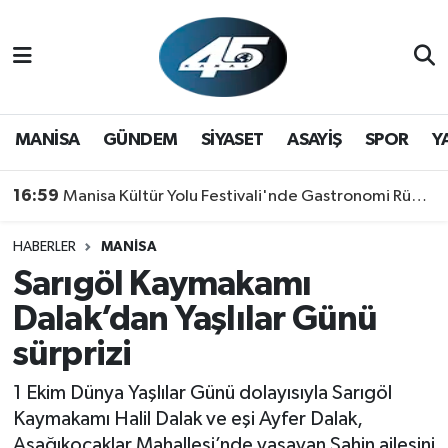
MANİSA
Hava Durumu
GÜNDEM
Trafik Durumu
MANİSA
GÜNDEM
SİYASET
ASAYİŞ
SPOR
Y
SİYASET
Süper Lig Puan Durumu ve Fikstür
16:59
Manisa Kültür Yolu Festivali'nde Gastronomi Rüzgarı: Lezzetin Yıldızı "Manisa Kebabı" Oldu!
ASAYİŞ
Tüm Manşetler
HABERLER
MANİSA
Sarıgöl Kaymakamı
SPOR
Son Dakika Haberleri
Dalak’dan Yaşlılar Günü
YAŞAM
Haber Arşivi
sürprizi
RESMİ REKLAM
1 Ekim Dünya Yaşlılar Günü dolayısıyla Sarıgöl
Kaymakamı Halil Dalak ve eşi Ayfer Dalak,
Aşağıkoçaklar Mahallesi’nde yaşayan Şahin ailesini