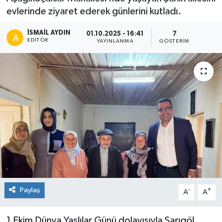
evlerinde ziyaret ederek günlerini kutladı.
İSMAIL AYDIN
01.10.2025 - 16:41
7
EDITÖR
YAYINLANMA
GÖSTERIM
Paylaş
-
+
A
A
1 Ekim Dünya Yaşlılar Günü dolayısıyla Sarıgöl