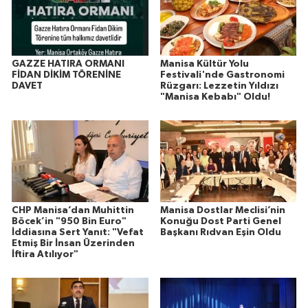
GAZZE HATIRA ORMANI
Manisa Kültür Yolu
FİDAN DİKİM TÖRENİNE
Festivali'nde Gastronomi
DAVET
Rüzgarı: Lezzetin Yıldızı
"Manisa Kebabı" Oldu!
CHP Manisa’dan Muhittin
Manisa Dostlar Meclisi’nin
Böcek’in "950 Bin Euro"
Konuğu Dost Parti Genel
İddiasına Sert Yanıt: "Vefat
Başkanı Rıdvan Eşin Oldu
Etmiş Bir İnsan Üzerinden
İftira Atılıyor"