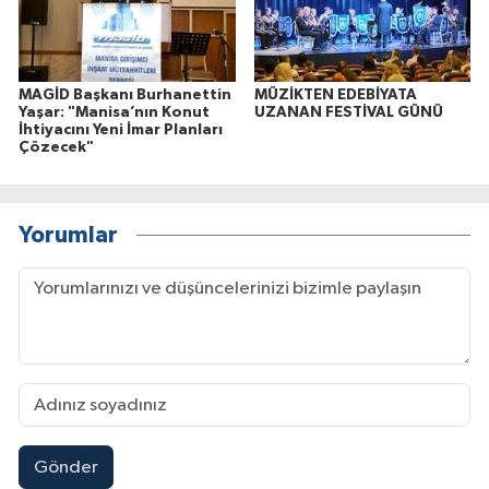
MAGİD Başkanı Burhanettin
MÜZİKTEN EDEBİYATA
Yaşar: "Manisa’nın Konut
UZANAN FESTİVAL GÜNÜ
İhtiyacını Yeni İmar Planları
Çözecek"
Yorumlar
Gönder