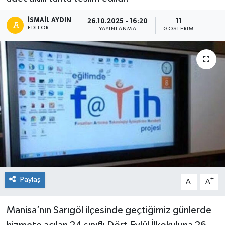
İSMAIL AYDIN
26.10.2025 - 16:20
11
EDITÖR
YAYINLANMA
GÖSTERIM
Paylaş
-
+
A
A
Manisa’nın Sarıgöl ilçesinde geçtiğimiz günlerde