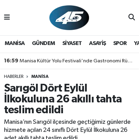
MANİSA
Hava Durumu
GÜNDEM
Trafik Durumu
MANİSA
GÜNDEM
SİYASET
ASAYİŞ
SPOR
Y
SİYASET
Süper Lig Puan Durumu ve Fikstür
16:59
Manisa Kültür Yolu Festivali'nde Gastronomi Rüzgarı: Lezzetin Yıldızı "Manisa Kebabı" Oldu!
ASAYİŞ
Tüm Manşetler
HABERLER
MANİSA
Sarıgöl Dört Eylül
SPOR
Son Dakika Haberleri
İlkokuluna 26 akıllı tahta
YAŞAM
Haber Arşivi
teslim edildi
RESMİ REKLAM
Manisa’nın Sarıgöl ilçesinde geçtiğimiz günlerde
hizmete açılan 24 sınıflı Dört Eylül İlkokuluna 26
adet akıllı tahta teslim edildi.