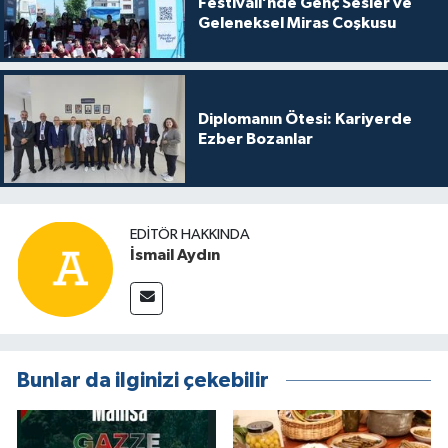
Festivali’nde Genç Sesler ve
Geleneksel Miras Coşkusu
Diplomanın Ötesi: Kariyerde
Ezber Bozanlar
EDITÖR HAKKINDA
İsmail Aydın
Bunlar da ilginizi çekebilir