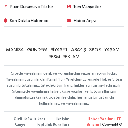
Puan Durumu ve Fikstür
Tüm Manşetler
Son Dakika Haberleri
Haber Arşivi
MANİSA
GÜNDEM
SİYASET
ASAYİŞ
SPOR
YAŞAM
RESMİ REKLAM
Sitede yayınlanan içerik ve yorumlardan yazarları sorumludur.
Yayınlanan yorumlardan Kanal 45 - Yerelden-Evrensele Haber Sitesi
sorumlu tutulamaz. Sitedeki tüm harici linkler ayrı bir sayfada açılır.
Sitemizde yayınlanan haber, köşe yazıları ve fotoğraflar izin
alınmaksızın kaynak gösterilse dahi, herhangi bir ortamda
kullanılamaz ve yayınlanamaz
Gizlilik Politikası
İletişim
Haber Yazılımı
:
TE
Künye
Topluluk Kuralları
Bilişim
| Copyright ©