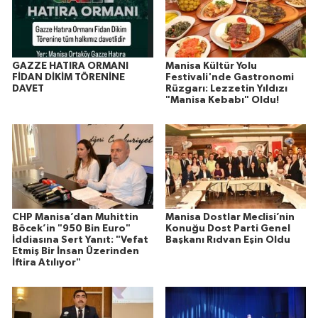
GAZZE HATIRA ORMANI
Manisa Kültür Yolu
FİDAN DİKİM TÖRENİNE
Festivali'nde Gastronomi
DAVET
Rüzgarı: Lezzetin Yıldızı
"Manisa Kebabı" Oldu!
CHP Manisa’dan Muhittin
Manisa Dostlar Meclisi’nin
Böcek’in "950 Bin Euro"
Konuğu Dost Parti Genel
İddiasına Sert Yanıt: "Vefat
Başkanı Rıdvan Eşin Oldu
Etmiş Bir İnsan Üzerinden
İftira Atılıyor"