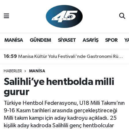
MANİSA
Hava Durumu
GÜNDEM
Trafik Durumu
MANİSA
GÜNDEM
SİYASET
ASAYİŞ
SPOR
Y
SİYASET
Süper Lig Puan Durumu ve Fikstür
16:59
Manisa Kültür Yolu Festivali'nde Gastronomi Rüzgarı: Lezzetin Yıldızı "Manisa Kebabı" Oldu!
ASAYİŞ
Tüm Manşetler
HABERLER
MANİSA
Salihli’ye hentbolda milli
SPOR
Son Dakika Haberleri
gurur
YAŞAM
Haber Arşivi
Türkiye Hentbol Federasyonu, U18 Milli Takımı’nın
RESMİ REKLAM
9-16 Kasım tarihleri arasında gerçekleştireceği
Milli takım kampı için aday kadroyu açıkladı. 25
kişilik aday kadroda Salihlili genç hentbolcular