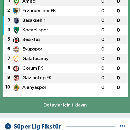
1
Amed
0
0
2
Erzurumspor FK
0
0
3
Başakşehir
0
0
4
Kocaelispor
0
0
5
Beşiktaş
0
0
6
Eyüpspor
0
0
7
Galatasaray
0
0
8
Çorum FK
0
0
9
Gaziantep FK
0
0
10
Alanyaspor
0
0
Detaylar için tıklayın
Süper Lig Fikstür