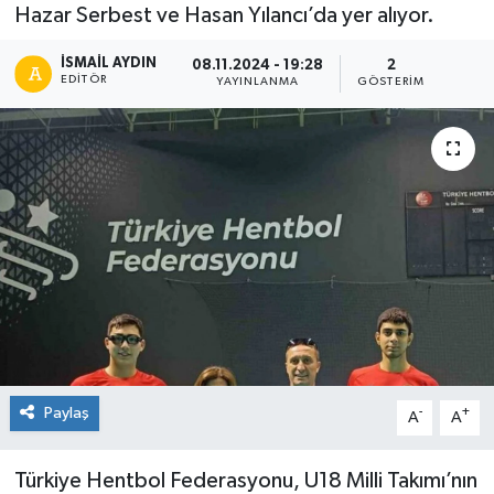
Hazar Serbest ve Hasan Yılancı’da yer alıyor.
İSMAIL AYDIN
08.11.2024 - 19:28
2
EDITÖR
YAYINLANMA
GÖSTERIM
Paylaş
-
+
A
A
Türkiye Hentbol Federasyonu, U18 Milli Takımı’nın