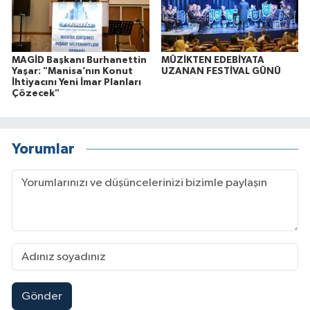
MAGİD Başkanı Burhanettin
MÜZİKTEN EDEBİYATA
Yaşar: "Manisa’nın Konut
UZANAN FESTİVAL GÜNÜ
İhtiyacını Yeni İmar Planları
Çözecek"
Yorumlar
Gönder