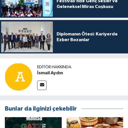
Festivali’nde Genç Sesler ve
Geleneksel Miras Coşkusu
Diplomanın Ötesi: Kariyerde
Ezber Bozanlar
EDITÖR HAKKINDA
İsmail Aydın
Bunlar da ilginizi çekebilir