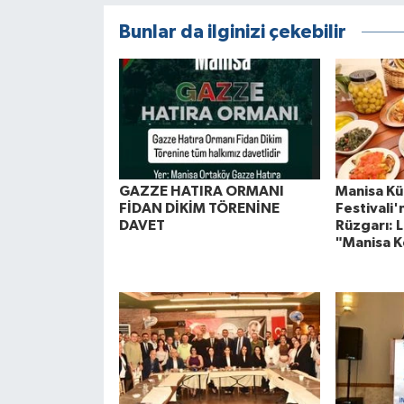
Bunlar da ilginizi çekebilir
GAZZE HATIRA ORMANI
Manisa Kül
FİDAN DİKİM TÖRENİNE
Festivali
DAVET
Rüzgarı: L
"Manisa K