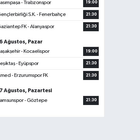
asımpaşa - Trabzonspor
19:00
ençlerbirliği S.K. - Fenerbahçe
21:30
aziantep FK - Alanyaspor
21:30
6 Ağustos, Pazar
aşakşehir - Kocaelispor
19:00
eşiktaş - Eyüpspor
21:30
med - Erzurumspor FK
21:30
7 Ağustos, Pazartesi
amsunspor - Göztepe
21:30