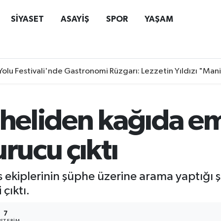
SİYASET
ASAYİŞ
SPOR
YAŞAM
Yolu Festivali'nde Gastronomi Rüzgarı: Lezzetin Yıldızı "Man
pheliden kağıda e
urucu çıktı
lis ekiplerinin şüphe üzerine arama yaptığ
çıktı.
7