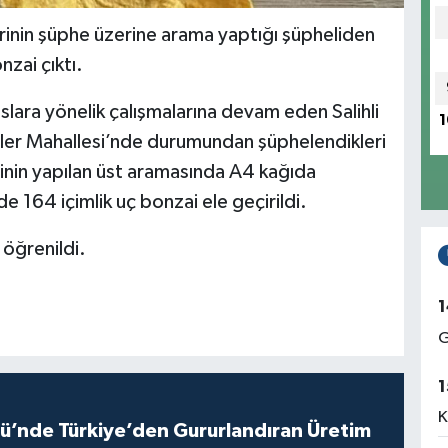
lerinin şüphe üzerine arama yaptığı şüpheliden
nzai çıktı.
lara yönelik çalışmalarına devam eden Salihli
1
tler Mahallesi’nde durumundan şüphelendikleri
inin yapılan üst aramasında A4 kağıda
de 164 içimlik uç bonzai ele geçirildi.
 öğrenildi.
1
G
1
K
ü’nde Türkiye’den Gururlandıran Üretim