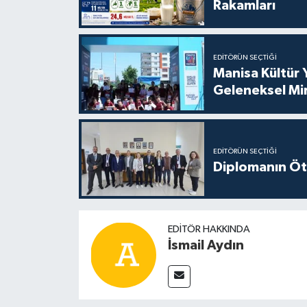
Rakamları
EDITÖRÜN SEÇTIĞI
Manisa Kültür 
Geleneksel Mi
EDITÖRÜN SEÇTIĞI
Diplomanın Öt
EDITÖR HAKKINDA
İsmail Aydın