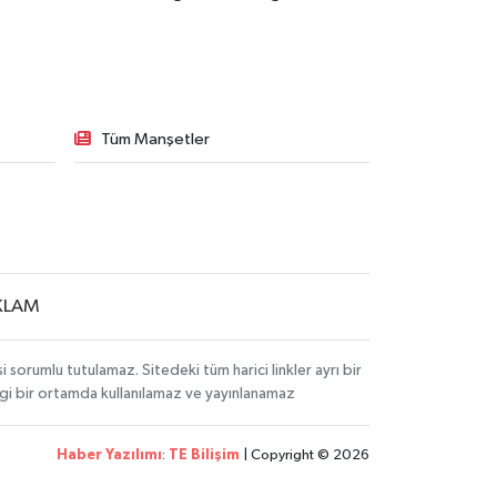
Tüm Manşetler
KLAM
sorumlu tutulamaz. Sitedeki tüm harici linkler ayrı bir
angi bir ortamda kullanılamaz ve yayınlanamaz
Haber Yazılımı
:
TE Bilişim
| Copyright © 2026