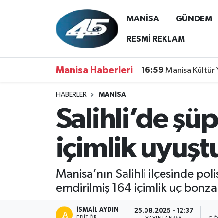
MANİSA
GÜNDEM
MANİSA
Hava Durumu
RESMİ REKLAM
GÜNDEM
Trafik Durumu
Manisa Haberleri
16:59
Manisa Kültür 
SİYASET
Süper Lig Puan Durumu ve Fikstür
HABERLER
MANİSA
Salihli’de şü
ASAYİŞ
Tüm Manşetler
SPOR
Son Dakika Haberleri
içimlik uyuşt
YAŞAM
Haber Arşivi
Manisa’nın Salihli ilçesinde po
RESMİ REKLAM
emdirilmiş 164 içimlik uç bonzai 
İSMAIL AYDIN
25.08.2025 - 12:37
EDITÖR