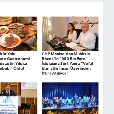
tür Yolu
CHP Manisa’dan Muhittin
'nde Gastronomi
Böcek’in "950 Bin Euro"
ezzetin Yıldızı
İddiasına Sert Yanıt: "Vefat
ebabı" Oldu!
Etmiş Bir İnsan Üzerinden
İftira Atılıyor"