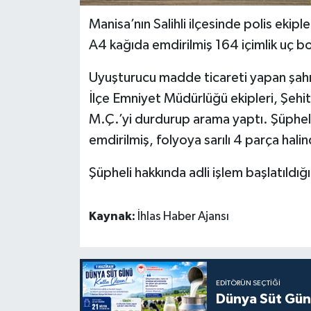
Manisa’nın Salihli ilçesinde polis ekip
A4 kağıda emdirilmiş 164 içimlik uç bo
Uyuşturucu madde ticareti yapan şahıs
İlçe Emniyet Müdürlüğü ekipleri, Şehi
M.Ç.’yi durdurup arama yaptı. Şüphel
emdirilmiş, folyoya sarılı 4 parça halin
Şüpheli hakkında adli işlem başlatıldığı
Kaynak:
İhlas Haber Ajansı
EDITÖRÜN SEÇTIĞI
Dünya Süt Gün