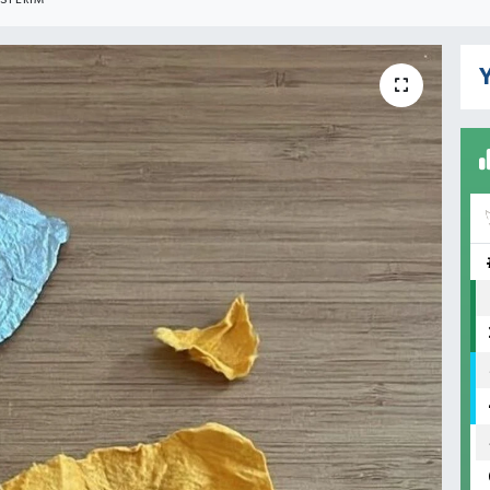
STERIM
Y