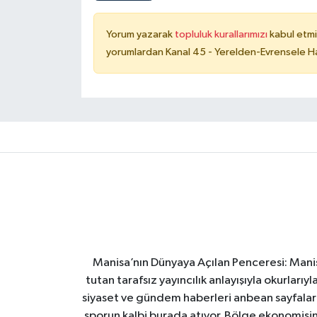
Yorum yazarak
topluluk kurallarımızı
kabul etmi
yorumlardan Kanal 45 - Yerelden-Evrensele Hab
Manisa’nın Dünyaya Açılan Penceresi: Manis
tutan tarafsız yayıncılık anlayışıyla okurları
siyaset ve gündem haberleri anbean sayfalarım
sporun kalbi burada atıyor. Bölge ekonomisin