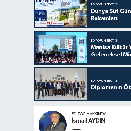
EDITÖRÜN SEÇTIĞI
Dünya Süt Gün
Rakamları
EDITÖRÜN SEÇTIĞI
Manisa Kültür 
Geleneksel Mi
EDITÖRÜN SEÇTIĞI
Diplomanın Öt
EDITÖR HAKKINDA
İsmail AYDIN