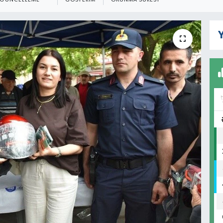
GÜNCELLEME
GÖSTERIM
OKUNMA SÜRESI
Y