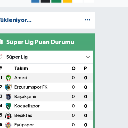
ükleniyor...
Süper Lig Puan Durumu
Süper Lig
#
Takım
O
P
1
Amed
0
0
2
Erzurumspor FK
0
0
3
Başakşehir
0
0
4
Kocaelispor
0
0
5
Beşiktaş
0
0
6
Eyüpspor
0
0