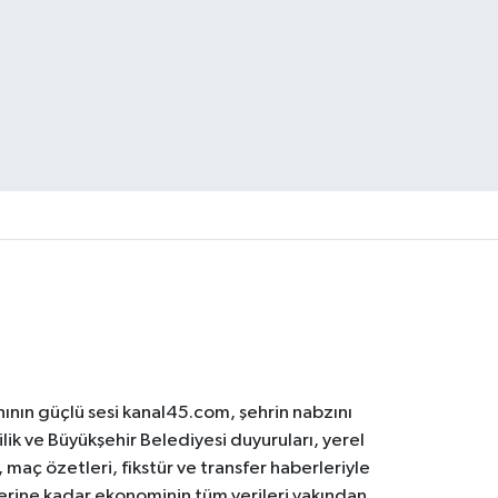
ının güçlü sesi kanal45.com, şehrin nabzını
ilik ve Büyükşehir Belediyesi duyuruları, yerel
maç özetleri, fikstür ve transfer haberleriyle
lerine kadar ekonominin tüm verileri yakından