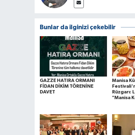
Bunlar da ilginizi çekebilir
GAZZE HATIRA ORMANI
Manisa Kül
FİDAN DİKİM TÖRENİNE
Festivali
DAVET
Rüzgarı: L
"Manisa K