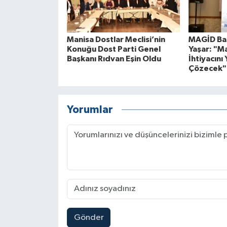
Manisa Dostlar Meclisi’nin
MAGİD Baş
Konuğu Dost Parti Genel
Yaşar: "M
Başkanı Rıdvan Eşin Oldu
İhtiyacını 
Çözecek"
Yorumlar
Gönder