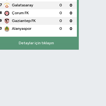
7
Galatasaray
0
0
8
Çorum FK
0
0
9
Gaziantep FK
0
0
0
Alanyaspor
0
0
Detaylar için tıklayın