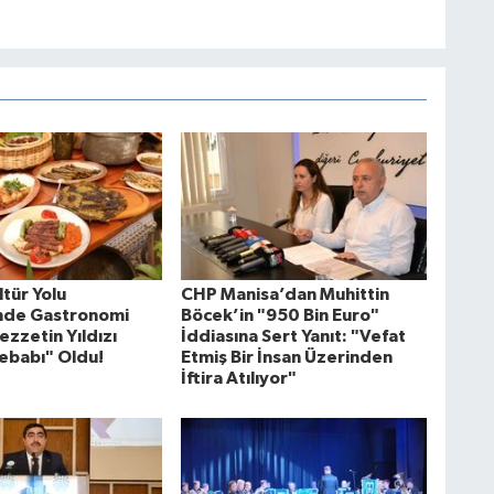
tür Yolu
CHP Manisa’dan Muhittin
'nde Gastronomi
Böcek’in "950 Bin Euro"
ezzetin Yıldızı
İddiasına Sert Yanıt: "Vefat
ebabı" Oldu!
Etmiş Bir İnsan Üzerinden
İftira Atılıyor"