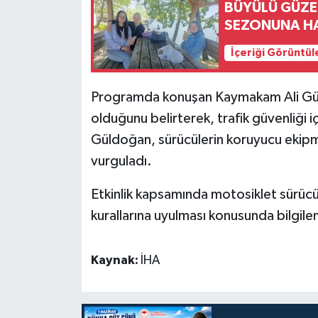
BÜYÜLÜ GÜZEL
SEZONUNA H
İçeriği Görüntül
Programda konuşan Kaymakam Ali Güld
olduğunu belirterek, trafik güvenliği i
Güldoğan, sürücülerin koruyucu ekipma
vurguladı.
Etkinlik kapsamında motosiklet sürücüle
kurallarına uyulması konusunda bilgil
Kaynak:
İHA