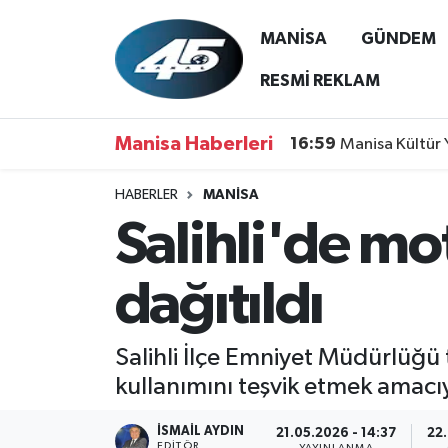
MANİSA
GÜNDEM
MANİSA
Hava Durumu
RESMİ REKLAM
GÜNDEM
Trafik Durumu
Manisa Haberleri
16:59
Manisa Kültür 
SİYASET
Süper Lig Puan Durumu ve Fikstür
HABERLER
MANİSA
Salihli'de mo
ASAYİŞ
Tüm Manşetler
SPOR
Son Dakika Haberleri
dağıtıldı
YAŞAM
Haber Arşivi
Salihli İlçe Emniyet Müdürlüğü 
RESMİ REKLAM
kullanımını teşvik etmek amacıy
İSMAIL AYDIN
21.05.2026 - 14:37
22.
EDITÖR