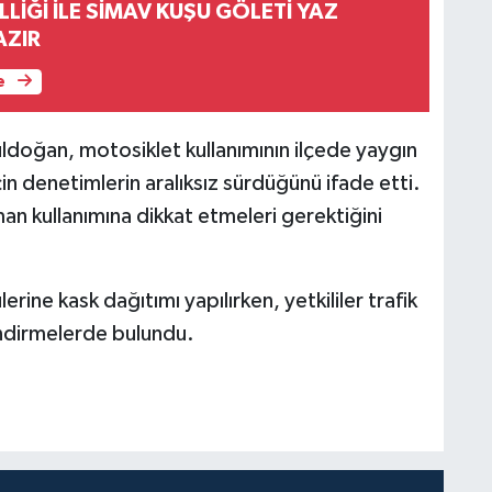
LİĞİ İLE SİMAV KUŞU GÖLETİ YAZ
AZIR
e
oğan, motosiklet kullanımının ilçede yaygın
çin denetimlerin aralıksız sürdüğünü ifade etti.
n kullanımına dikkat etmeleri gerektiğini
rine kask dağıtımı yapılırken, yetkililer trafik
endirmelerde bulundu.