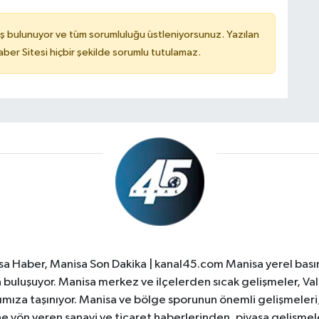
ş bulunuyor ve tüm sorumluluğu üstleniyorsunuz. Yazılan
er Sitesi hiçbir şekilde sorumlu tutulamaz.
a Haber, Manisa Son Dakika | kanal45.com Manisa yerel basın
yla buluşuyor. Manisa merkez ve ilçelerden sıcak gelişmeler, Val
ıza taşınıyor. Manisa ve bölge sporunun önemli gelişmeleri, 
e yön veren sanayi ve ticaret haberlerinden, piyasa gelişme