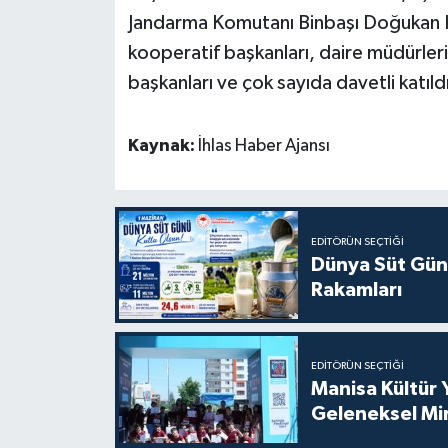
Jandarma Komutanı Binbaşı Doğukan K
kooperatif başkanları, daire müdürleri,
başkanları ve çok sayıda davetli katıld
Kaynak:
İhlas Haber Ajansı
EDITÖRÜN SEÇTIĞI
Dünya Süt Gün
Rakamları
EDITÖRÜN SEÇTIĞI
Manisa Kültür 
Geleneksel Mi