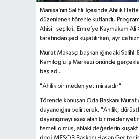
Manisa’nın Salihli ilçesinde Ahilik Haf
düzenlenen törenle kutlandı. Programda
Ahisi" seçildi. Emre’ye Kaymakam Al
tarafından şed kuşatılırken, ayrıca hiz
Murat Makasçı başkanlığındaki Salihli 
Kamiloğlu İş Merkezi önünde gerçekleşti
başladı.
"Ahilik bir medeniyet mirasıdır"
Törende konuşan Oda Başkanı Murat M
dayandığını belirterek, "Ahilik; dürüst
dayanışmayı esas alan bir medeniyet m
temeli olmuş, ahlaki değerlerin kuşakt
dedi.MESOB Başkanı Hasan Geriter ise, "