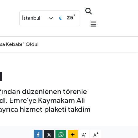
°
25
İstanbul
isa Kebabı" Oldu!
ı
rafından düzenlenen törenle
çildi. Emre’ye Kaymakam Ali
yrıca hizmet plaketi takdim
-
+
A
A