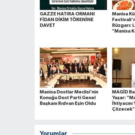
GAZZE HATIRA ORMANI
Manisa Kül
FİDAN DİKİM TÖRENİNE
Festivali
DAVET
Rüzgarı: L
"Manisa K
Manisa Dostlar Meclisi’nin
MAGİD Baş
Konuğu Dost Parti Genel
Yaşar: "M
Başkanı Rıdvan Eşin Oldu
İhtiyacını 
Çözecek"
Yorumlar