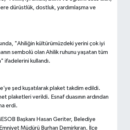
zlere dürüstlük, dostluk, yardımlaşma ve
a, "Ahiliğin kültürümüzdeki yerini çok iyi
şmanın sembolü olan Ahilik ruhunu yaşatan tüm
" ifadelerini kullandı.
re’ye şed kuşatılarak plaket takdim edildi.
et plaketleri verildi. Esnaf duasının ardından
a erdi.
SOB Başkanı Hasan Geriter, Belediye
Emniyet Müdürü Burhan Demirkıran, İlçe