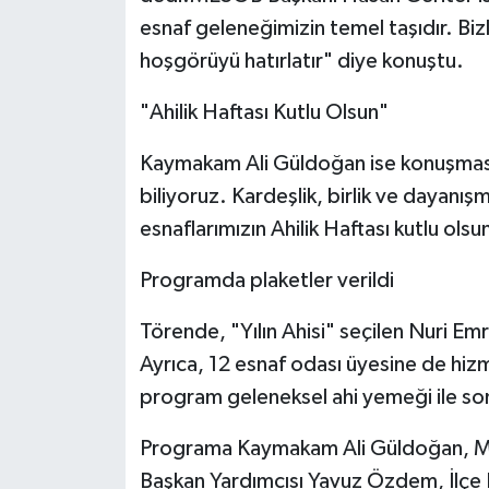
esnaf geleneğimizin temel taşıdır. Bi
hoşgörüyü hatırlatır" diye konuştu.
"Ahilik Haftası Kutlu Olsun"
Kaymakam Ali Güldoğan ise konuşmasınd
biliyoruz. Kardeşlik, birlik ve dayanı
esnaflarımızın Ahilik Haftası kutlu olsun
Programda plaketler verildi
Törende, "Yılın Ahisi" seçilen Nuri Em
Ayrıca, 12 esnaf odası üyesine de hizm
program geleneksel ahi yemeği ile son
Programa Kaymakam Ali Güldoğan, ME
Başkan Yardımcısı Yavuz Özdem, İlçe 