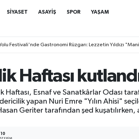
SİYASET
ASAYİŞ
SPOR
YAŞAM
Yolu Festivali'nde Gastronomi Rüzgarı: Lezzetin Yıldızı "Man
lik Haftası kutland
ilik Haftası, Esnaf ve Sanatkârlar Odası ta
dericilik yapan Nuri Emre "Yılın Ahisi" se
n Geriter tarafından şed kuşatılırken, a
10
STERIM