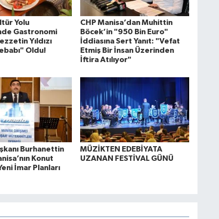
tür Yolu
CHP Manisa’dan Muhittin
'nde Gastronomi
Böcek’in "950 Bin Euro"
ezzetin Yıldızı
İddiasına Sert Yanıt: "Vefat
ebabı" Oldu!
Etmiş Bir İnsan Üzerinden
İftira Atılıyor"
kanı Burhanettin
MÜZİKTEN EDEBİYATA
anisa’nın Konut
UZANAN FESTİVAL GÜNÜ
Yeni İmar Planları