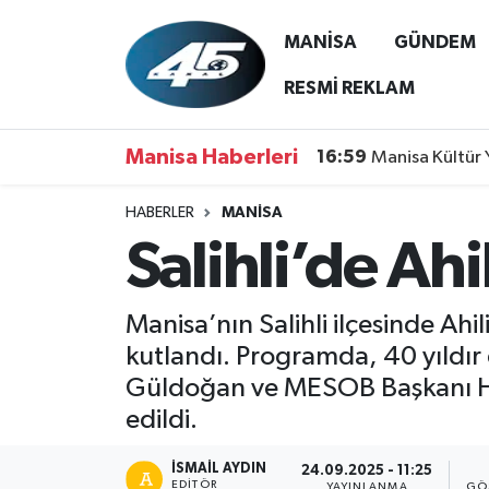
MANİSA
GÜNDEM
MANİSA
Hava Durumu
RESMİ REKLAM
GÜNDEM
Trafik Durumu
Manisa Haberleri
16:59
Manisa Kültür 
SİYASET
Süper Lig Puan Durumu ve Fikstür
HABERLER
MANİSA
Salihli’de Ahi
ASAYİŞ
Tüm Manşetler
SPOR
Son Dakika Haberleri
Manisa’nın Salihli ilçesinde Ah
kutlandı. Programda, 40 yıldır 
YAŞAM
Haber Arşivi
Güldoğan ve MESOB Başkanı Hasa
edildi.
RESMİ REKLAM
İSMAIL AYDIN
24.09.2025 - 11:25
EDITÖR
YAYINLANMA
GÖ