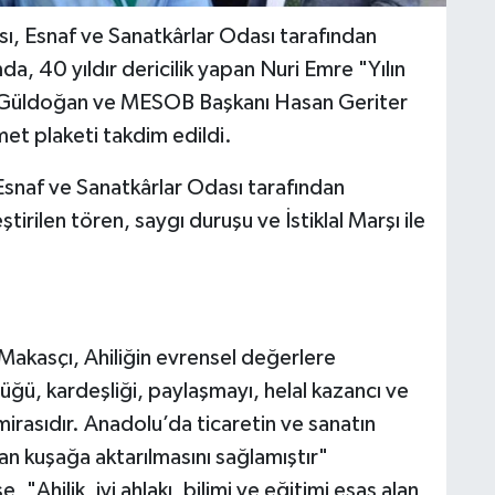
tası, Esnaf ve Sanatkârlar Odası tarafından
, 40 yıldır dericilik yapan Nuri Emre "Yılın
i Güldoğan ve MESOB Başkanı Hasan Geriter
met plaketi takdim edildi.
Esnaf ve Sanatkârlar Odası tarafından
rilen tören, saygı duruşu ve İstiklal Marşı ile
akasçı, Ahiliğin evrensel değerlere
lüğü, kardeşliği, paylaşmayı, helal kazancı ve
irasıdır. Anadolu’da ticaretin ve sanatın
an kuşağa aktarılmasını sağlamıştır"
Ahilik, iyi ahlakı, bilimi ve eğitimi esas alan,