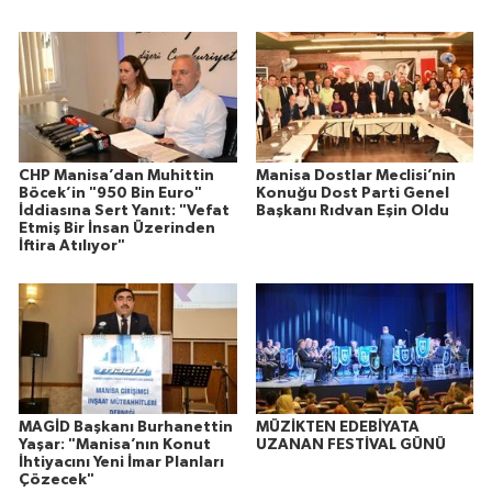
CHP Manisa’dan Muhittin
Manisa Dostlar Meclisi’nin
Böcek’in "950 Bin Euro"
Konuğu Dost Parti Genel
İddiasına Sert Yanıt: "Vefat
Başkanı Rıdvan Eşin Oldu
Etmiş Bir İnsan Üzerinden
İftira Atılıyor"
MAGİD Başkanı Burhanettin
MÜZİKTEN EDEBİYATA
Yaşar: "Manisa’nın Konut
UZANAN FESTİVAL GÜNÜ
İhtiyacını Yeni İmar Planları
Çözecek"