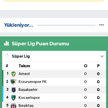
Yükleniyor...
Süper Lig Puan Durumu
Süper Lig
#
Takım
O
P
1
Amed
0
0
2
Erzurumspor FK
0
0
3
Başakşehir
0
0
4
Kocaelispor
0
0
5
Beşiktaş
0
0