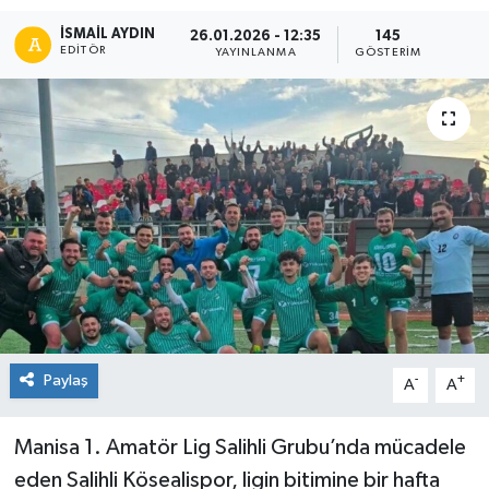
İSMAIL AYDIN
26.01.2026 - 12:35
145
EDITÖR
YAYINLANMA
GÖSTERIM
Paylaş
-
+
A
A
Manisa 1. Amatör Lig Salihli Grubu’nda mücadele
eden Salihli Kösealispor, ligin bitimine bir hafta