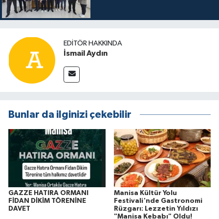
EDITÖR HAKKINDA
İsmail Aydın
Bunlar da ilginizi çekebilir
GAZZE HATIRA ORMANI
Manisa Kültür Yolu
FİDAN DİKİM TÖRENİNE
Festivali'nde Gastronomi
DAVET
Rüzgarı: Lezzetin Yıldızı
"Manisa Kebabı" Oldu!