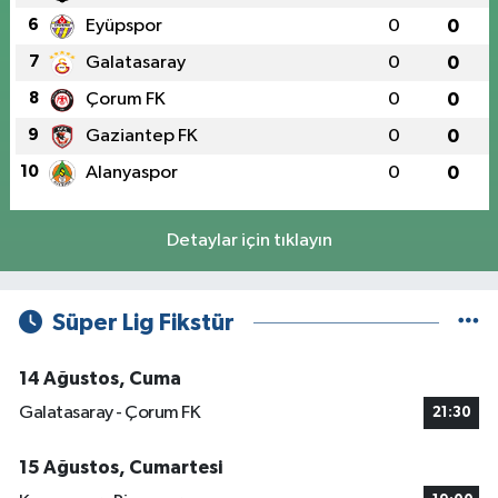
6
Eyüpspor
0
0
7
Galatasaray
0
0
8
Çorum FK
0
0
9
Gaziantep FK
0
0
10
Alanyaspor
0
0
Detaylar için tıklayın
Süper Lig Fikstür
14 Ağustos, Cuma
Galatasaray - Çorum FK
21:30
15 Ağustos, Cumartesi