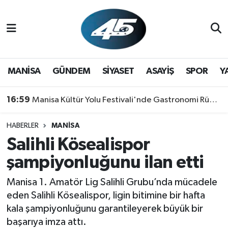
MANİSA
Hava Durumu
GÜNDEM
Trafik Durumu
MANİSA
GÜNDEM
SİYASET
ASAYİŞ
SPOR
Y
SİYASET
Süper Lig Puan Durumu ve Fikstür
16:59
Manisa Kültür Yolu Festivali'nde Gastronomi Rüzgarı: Lezzetin Yıldızı "Manisa Kebabı" Oldu!
ASAYİŞ
Tüm Manşetler
HABERLER
MANİSA
Salihli Kösealispor
SPOR
Son Dakika Haberleri
şampiyonluğunu ilan etti
YAŞAM
Haber Arşivi
Manisa 1. Amatör Lig Salihli Grubu’nda mücadele
RESMİ REKLAM
eden Salihli Kösealispor, ligin bitimine bir hafta
kala şampiyonluğunu garantileyerek büyük bir
başarıya imza attı.