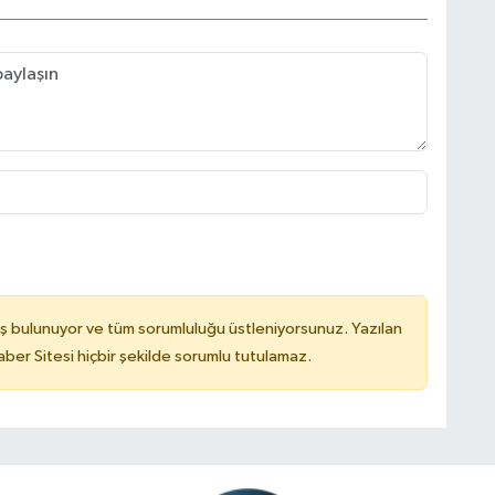
ş bulunuyor ve tüm sorumluluğu üstleniyorsunuz. Yazılan
er Sitesi hiçbir şekilde sorumlu tutulamaz.