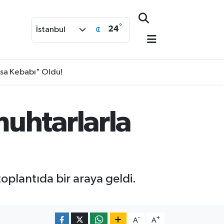
°
24
İstanbul
isa Kebabı" Oldu!
uhtarlarla
oplantıda bir araya geldi.
-
+
A
A