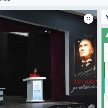
STERIM
Y