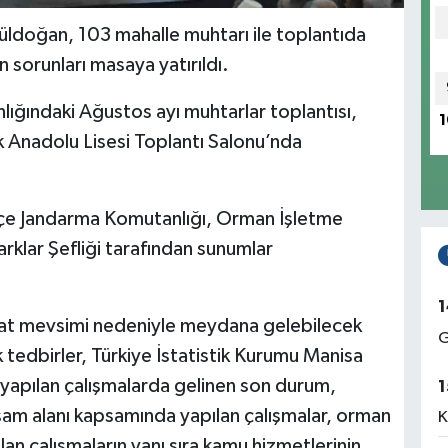
Güldoğan, 103 mahalle muhtarı ile toplantıda
n sorunları masaya yatırıldı.
lığındaki Ağustos ayı muhtarlar toplantısı,
1
ik Anadolu Lisesi Toplantı Salonu’nda
lçe Jandarma Komutanlığı, Orman İşletme
klar Şefliği tarafından sunumlar
1
at mevsimi nedeniyle meydana gelebilecek
G
cak tedbirler, Türkiye İstatistik Kurumu Manisa
apılan çalışmalarda gelinen son durum,
1
şam alanı kapsamında yapılan çalışmalar, orman
K
an çalışmaların yanı sıra kamu hizmetlerinin