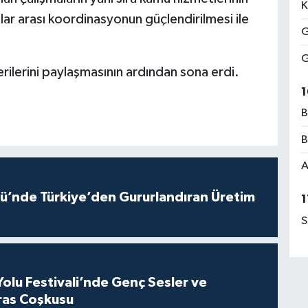
K
lar arası koordinasyonun güçlendirilmesi ile
G
G
rilerini paylaşmasının ardından sona erdi.
1
B
B
A
ü’nde Türkiye’den Gururlandıran Üretim
1
S
Yolu Festivali’nde Genç Sesler ve
ras Coşkusu