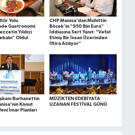
tür Yolu
CHP Manisa’dan Muhittin
'nde Gastronomi
Böcek’in "950 Bin Euro"
ezzetin Yıldızı
İddiasına Sert Yanıt: "Vefat
ebabı" Oldu!
Etmiş Bir İnsan Üzerinden
İftira Atılıyor"
kanı Burhanettin
MÜZİKTEN EDEBİYATA
anisa’nın Konut
UZANAN FESTİVAL GÜNÜ
Yeni İmar Planları