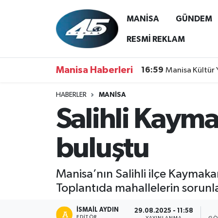
MANİSA
GÜNDEM
MANİSA
Hava Durumu
RESMİ REKLAM
GÜNDEM
Trafik Durumu
Manisa Haberleri
16:59
Manisa Kültür 
SİYASET
Süper Lig Puan Durumu ve Fikstür
HABERLER
MANİSA
Salihli Kaym
ASAYİŞ
Tüm Manşetler
SPOR
Son Dakika Haberleri
buluştu
YAŞAM
Haber Arşivi
Manisa’nın Salihli ilçe Kaymaka
RESMİ REKLAM
Toplantıda mahallelerin sorunla
İSMAIL AYDIN
29.08.2025 - 11:58
EDITÖR