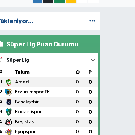
ükleniyor...
Süper Lig Puan Durumu
Süper Lig
#
Takım
O
P
1
Amed
0
0
2
Erzurumspor FK
0
0
3
Başakşehir
0
0
4
Kocaelispor
0
0
5
Beşiktaş
0
0
6
Eyüpspor
0
0