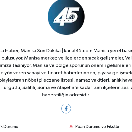
a Haber, Manisa Son Dakika | kanal45.com Manisa yerel basın
yla buluşuyor. Manisa merkez ve ilçelerden sıcak gelişmeler, Val
ıza taşınıyor. Manisa ve bölge sporunun önemli gelişmeleri, 
e yön veren sanayi ve ticaret haberlerinden, piyasa gelişme
laylaştıran nöbetçi eczane listesi, namaz vakitleri, anlık hava
Turgutlu, Salihli, Soma ve Alaşehir’e kadar tüm ilçelerin sesi 
haberciliğin adresidir.
fik Durumu
Puan Durumu ve Fikstür