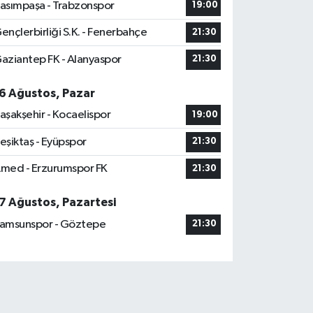
asımpaşa - Trabzonspor
19:00
ençlerbirliği S.K. - Fenerbahçe
21:30
aziantep FK - Alanyaspor
21:30
6 Ağustos, Pazar
aşakşehir - Kocaelispor
19:00
eşiktaş - Eyüpspor
21:30
med - Erzurumspor FK
21:30
7 Ağustos, Pazartesi
amsunspor - Göztepe
21:30