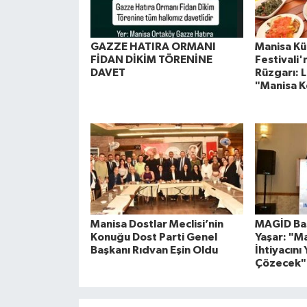
GAZZE HATIRA ORMANI
Manisa Kül
FİDAN DİKİM TÖRENİNE
Festivali
DAVET
Rüzgarı: L
"Manisa K
Manisa Dostlar Meclisi’nin
MAGİD Baş
Konuğu Dost Parti Genel
Yaşar: "M
Başkanı Rıdvan Eşin Oldu
İhtiyacını 
Çözecek"