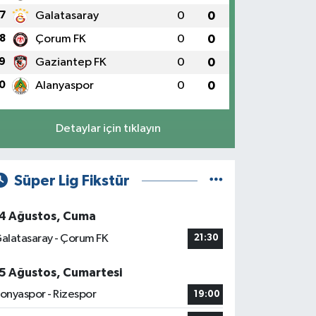
7
Galatasaray
0
0
8
Çorum FK
0
0
9
Gaziantep FK
0
0
0
Alanyaspor
0
0
Detaylar için tıklayın
Süper Lig Fikstür
4 Ağustos, Cuma
alatasaray - Çorum FK
21:30
5 Ağustos, Cumartesi
onyaspor - Rizespor
19:00