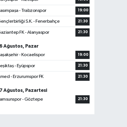
asımpaşa - Trabzonspor
19:00
ençlerbirliği S.K. - Fenerbahçe
21:30
aziantep FK - Alanyaspor
21:30
6 Ağustos, Pazar
aşakşehir - Kocaelispor
19:00
eşiktaş - Eyüpspor
21:30
med - Erzurumspor FK
21:30
7 Ağustos, Pazartesi
amsunspor - Göztepe
21:30