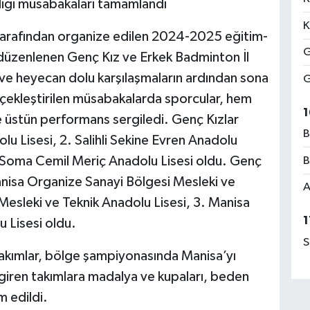
iliği müsabakaları tamamlandı
K
tarafından organize edilen 2024-2025 eğitim-
G
 düzenlenen Genç Kız ve Erkek Badminton İl
m ve heyecan dolu karşılaşmaların ardından sona
G
çekleştirilen müsabakalarda sporcular, hem
1
 üstün performans sergiledi. Genç Kızlar
B
u Lisesi, 2. Salihli Sekine Evren Anadolu
. Soma Cemil Meriç Anadolu Lisesi oldu. Genç
B
anisa Organize Sanayi Bölgesi Mesleki ve
A
Mesleki ve Teknik Anadolu Lisesi, 3. Manisa
1
 Lisesi oldu.
S
 takımlar, bölge şampiyonasında Manisa’yı
giren takımlara madalya ve kupaları, beden
m edildi.