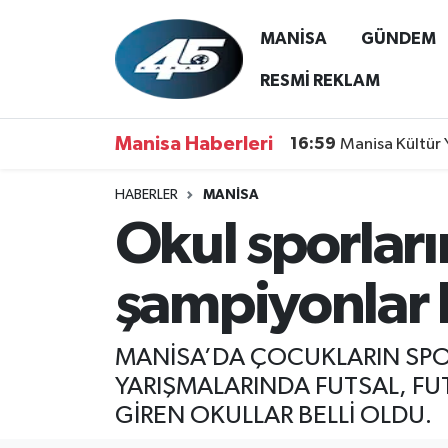
MANİSA
GÜNDEM
MANİSA
Hava Durumu
RESMİ REKLAM
GÜNDEM
Trafik Durumu
Manisa Haberleri
16:59
Manisa Kültür 
SİYASET
Süper Lig Puan Durumu ve Fikstür
HABERLER
MANİSA
Okul sporlar
ASAYİŞ
Tüm Manşetler
SPOR
Son Dakika Haberleri
şampiyonlar b
YAŞAM
Haber Arşivi
MANİSA’DA ÇOCUKLARIN SPOR
RESMİ REKLAM
YARIŞMALARINDA FUTSAL, F
GİREN OKULLAR BELLİ OLDU.