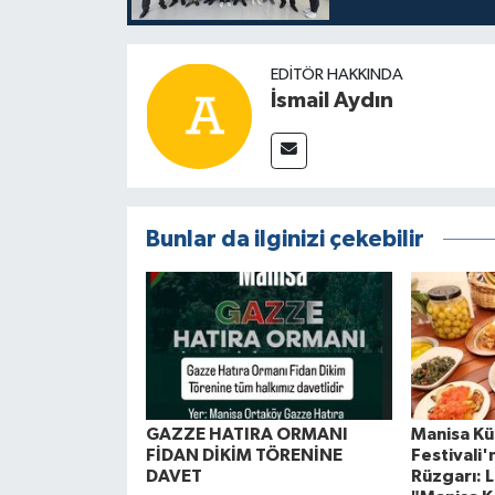
EDITÖR HAKKINDA
İsmail Aydın
Bunlar da ilginizi çekebilir
GAZZE HATIRA ORMANI
Manisa Kül
FİDAN DİKİM TÖRENİNE
Festivali
DAVET
Rüzgarı: L