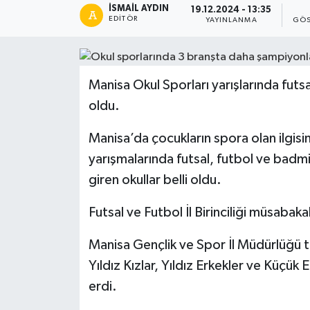
İSMAIL AYDIN
19.12.2024 - 13:35
EDITÖR
YAYINLANMA
GÖS
Manisa Okul Sporları yarışlarında futsa
oldu.
Manisa’da çocukların spora olan ilgisini
yarışmalarında futsal, futbol ve bad
giren okullar belli oldu.
Futsal ve Futbol İl Birinciliği müsabak
Manisa Gençlik ve Spor İl Müdürlüğü t
Yıldız Kızlar, Yıldız Erkekler ve Küçük 
erdi.