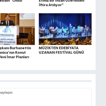
ebabı" Oldu!
Etmiş Bir İnsan Üzerinden
İftira Atılıyor"
kanı Burhanettin
MÜZİKTEN EDEBİYATA
anisa’nın Konut
UZANAN FESTİVAL GÜNÜ
Yeni İmar Planları