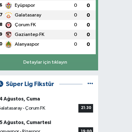
6
Eyüpspor
0
0
7
Galatasaray
0
0
8
Çorum FK
0
0
9
Gaziantep FK
0
0
0
Alanyaspor
0
0
Detaylar için tıklayın
Süper Lig Fikstür
4 Ağustos, Cuma
alatasaray - Çorum FK
21:30
5 Ağustos, Cumartesi
onyaspor - Rizespor
19:00