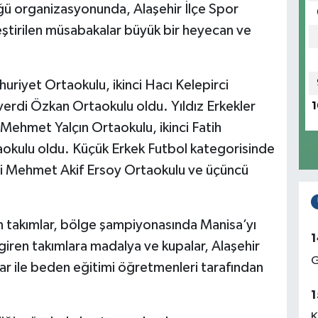
ğü organizasyonunda, Alaşehir İlçe Spor
ştirilen müsabakalar büyük bir heyecan ve
huriyet Ortaokulu, ikinci Hacı Kelepirci
verdi Özkan Ortaokulu oldu. Yıldız Erkekler
1
Mehmet Yalçın Ortaokulu, ikinci Fatih
okulu oldu. Küçük Erkek Futbol kategorisinde
nci Mehmet Akif Ersoy Ortaokulu ve üçüncü
an takımlar, bölge şampiyonasında Manisa’yı
1
iren takımlara madalya ve kupalar, Alaşehir
G
r ile beden eğitimi öğretmenleri tarafından
1
K