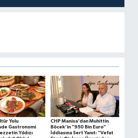
tür Yolu
CHP Manisa’dan Muhittin
'nde Gastronomi
Böcek’in "950 Bin Euro"
ezzetin Yıldızı
İddiasına Sert Yanıt: "Vefat