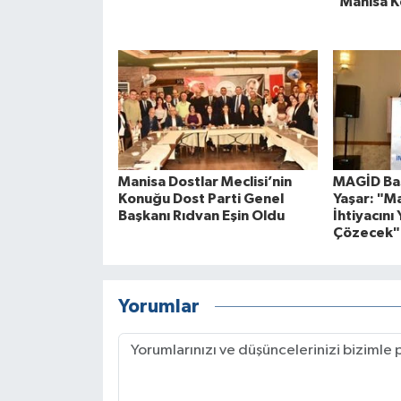
"Manisa K
Manisa Dostlar Meclisi’nin
MAGİD Baş
Konuğu Dost Parti Genel
Yaşar: "M
Başkanı Rıdvan Eşin Oldu
İhtiyacını 
Çözecek"
Yorumlar