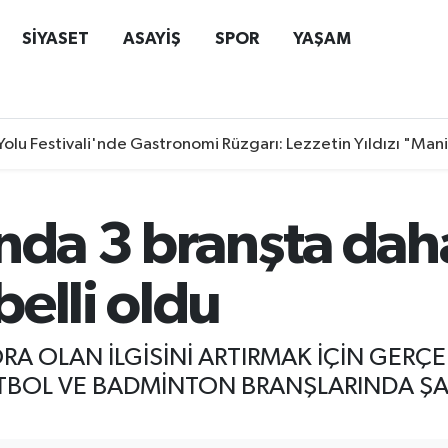
SİYASET
ASAYİŞ
SPOR
YAŞAM
Yolu Festivali'nde Gastronomi Rüzgarı: Lezzetin Yıldızı "Man
ında 3 branşta dah
elli oldu
A OLAN İLGİSİNİ ARTIRMAK İÇİN GERÇE
UTBOL VE BADMİNTON BRANŞLARINDA Ş