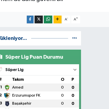
-
+
A
A
ükleniyor...
Süper Lig Puan Durumu
Süper Lig
#
Takım
O
P
1
Amed
0
0
2
Erzurumspor FK
0
0
3
Başakşehir
0
0