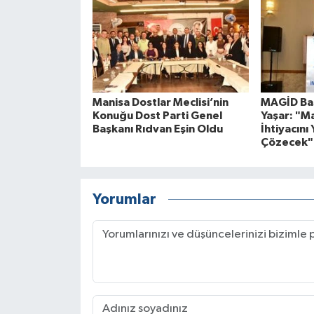
Manisa Dostlar Meclisi’nin
MAGİD Baş
Konuğu Dost Parti Genel
Yaşar: "M
Başkanı Rıdvan Eşin Oldu
İhtiyacını 
Çözecek"
Yorumlar