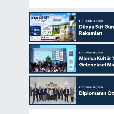
EDITÖRÜN SEÇTIĞI
Dünya Süt Gün
Rakamları
EDITÖRÜN SEÇTIĞI
Manisa Kültür 
Geleneksel Mi
EDITÖRÜN SEÇTIĞI
Diplomanın Öt