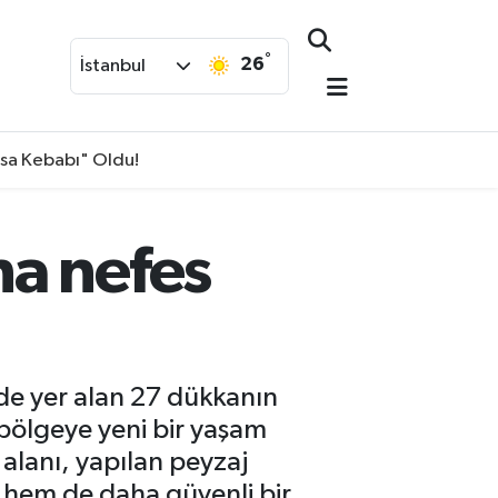
°
26
İstanbul
isa Kebabı" Oldu!
na nefes
nde yer alan 27 dükkanın
 bölgeye yeni bir yaşam
 alanı, yapılan peyzaj
 hem de daha güvenli bir