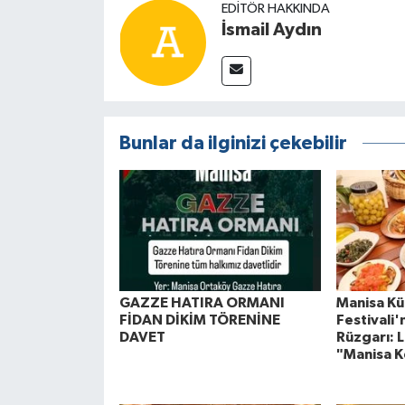
EDITÖR HAKKINDA
İsmail Aydın
Bunlar da ilginizi çekebilir
GAZZE HATIRA ORMANI
Manisa Kül
FİDAN DİKİM TÖRENİNE
Festivali
DAVET
Rüzgarı: L
"Manisa K