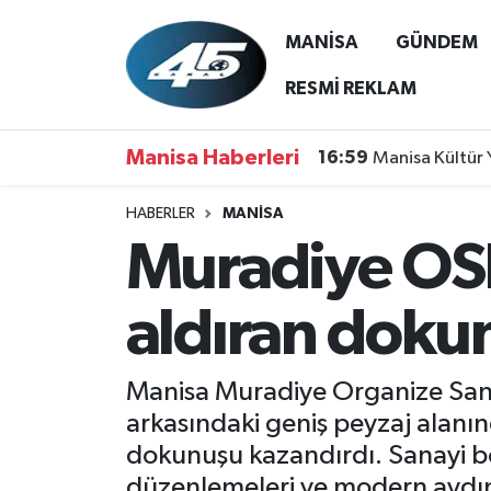
MANİSA
GÜNDEM
MANİSA
Hava Durumu
RESMİ REKLAM
GÜNDEM
Trafik Durumu
Manisa Haberleri
16:59
Manisa Kültür 
SİYASET
Süper Lig Puan Durumu ve Fikstür
HABERLER
MANİSA
Muradiye OSB
ASAYİŞ
Tüm Manşetler
SPOR
Son Dakika Haberleri
aldıran doku
YAŞAM
Haber Arşivi
Manisa Muradiye Organize Sanay
RESMİ REKLAM
arkasındaki geniş peyzaj alanı
dokunuşu kazandırdı. Sanayi böl
düzenlemeleri ve modern aydın