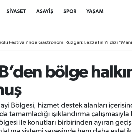
SİYASET
ASAYİŞ
SPOR
YAŞAM
Yolu Festivali'nde Gastronomi Rüzgarı: Lezzetin Yıldızı "Man
’den bölge halkı
nuş
i Bölgesi, hizmet destek alanları içerisi
nda tamamladığı ışıklandırma çalışmasıyla
gesi ile konutları birbirinden ayıran geçiş
latma sistemi sayesinde hem daha estetik