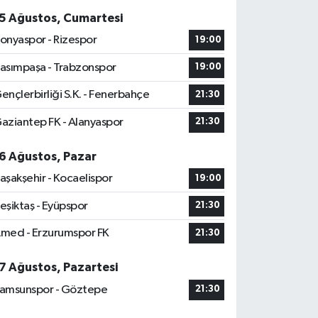
5 Ağustos, Cumartesi
onyaspor - Rizespor
19:00
asımpaşa - Trabzonspor
19:00
ençlerbirliği S.K. - Fenerbahçe
21:30
aziantep FK - Alanyaspor
21:30
6 Ağustos, Pazar
aşakşehir - Kocaelispor
19:00
eşiktaş - Eyüpspor
21:30
med - Erzurumspor FK
21:30
7 Ağustos, Pazartesi
amsunspor - Göztepe
21:30