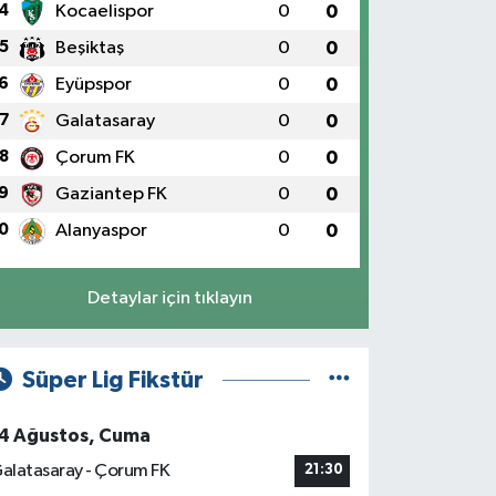
4
Kocaelispor
0
0
5
Beşiktaş
0
0
6
Eyüpspor
0
0
7
Galatasaray
0
0
8
Çorum FK
0
0
9
Gaziantep FK
0
0
0
Alanyaspor
0
0
Detaylar için tıklayın
Süper Lig Fikstür
4 Ağustos, Cuma
alatasaray - Çorum FK
21:30