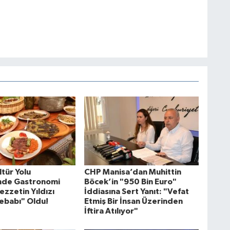
tür Yolu
CHP Manisa’dan Muhittin
'nde Gastronomi
Böcek’in "950 Bin Euro"
ezzetin Yıldızı
İddiasına Sert Yanıt: "Vefat
ebabı" Oldu!
Etmiş Bir İnsan Üzerinden
İftira Atılıyor"