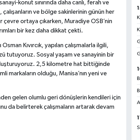
 sanayi-konut sınırında daha canlı, ferah ve
1
n, çalışanların ve bölge sakinlerinin günün her
K
ir çevre ortaya çıkarken, Muradiye OSB’nin
K
rımları bir kez daha dikkat çekti.
G
man Kıvırcık, yapılan çalışmalarla ilgili,
G
özü tutuyoruz. Sosyal yaşam ve sanayinin bir
luşturuyoruz. 2,5 kilometre hat bittiğinde
1
mli markaların olduğu, Manisa’nın yeni ve
B
B
nden gelen olumlu geri dönüşlerin kendileri için
A
nu da belirterek çalışmaların artarak devam
1
S