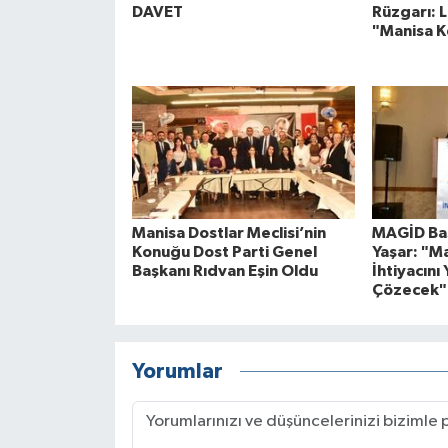
DAVET
Rüzgarı: L
"Manisa K
Manisa Dostlar Meclisi’nin
MAGİD Baş
Konuğu Dost Parti Genel
Yaşar: "M
Başkanı Rıdvan Eşin Oldu
İhtiyacını 
Çözecek"
Yorumlar