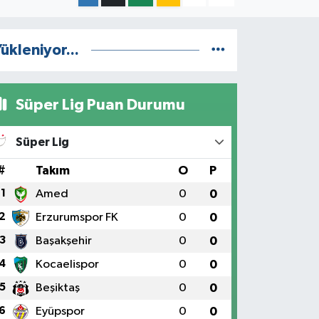
ükleniyor...
Süper Lig Puan Durumu
Süper Lig
#
Takım
O
P
1
Amed
0
0
2
Erzurumspor FK
0
0
3
Başakşehir
0
0
4
Kocaelispor
0
0
5
Beşiktaş
0
0
6
Eyüpspor
0
0