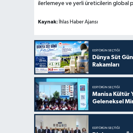
ilerlemeye ve yerli üreticilerin global
Kaynak:
İhlas Haber Ajansı
EDITÖRÜN SEÇTIĞI
Dünya Süt Gün
Rakamları
EDITÖRÜN SEÇTIĞI
Manisa Kültür 
Geleneksel Mi
EDITÖRÜN SEÇTIĞI