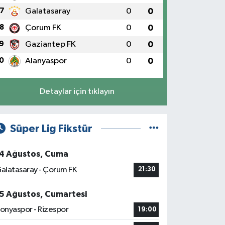
7
Galatasaray
0
0
8
Çorum FK
0
0
9
Gaziantep FK
0
0
0
Alanyaspor
0
0
Detaylar için tıklayın
Süper Lig Fikstür
4 Ağustos, Cuma
alatasaray - Çorum FK
21:30
5 Ağustos, Cumartesi
onyaspor - Rizespor
19:00