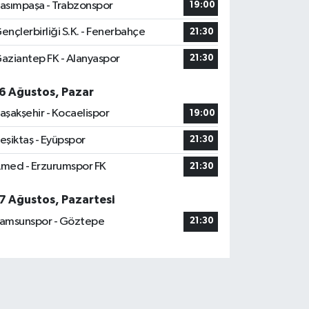
asımpaşa - Trabzonspor
19:00
ençlerbirliği S.K. - Fenerbahçe
21:30
aziantep FK - Alanyaspor
21:30
6 Ağustos, Pazar
aşakşehir - Kocaelispor
19:00
eşiktaş - Eyüpspor
21:30
med - Erzurumspor FK
21:30
7 Ağustos, Pazartesi
amsunspor - Göztepe
21:30