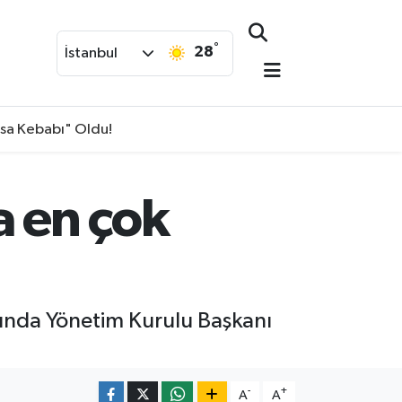
°
28
İstanbul
isa Kebabı" Oldu!
 en çok
unda Yönetim Kurulu Başkanı
-
+
A
A