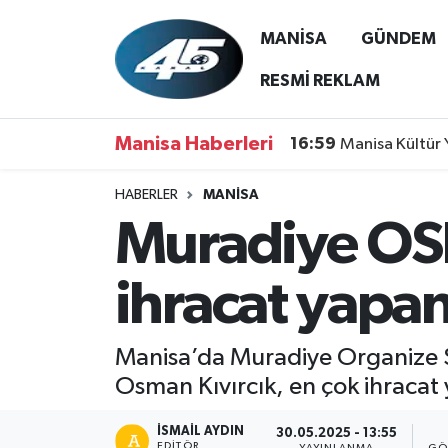
MANİSA
GÜNDEM
MANİSA
Hava Durumu
RESMİ REKLAM
GÜNDEM
Trafik Durumu
Manisa Haberleri
16:59
Manisa Kültür 
SİYASET
Süper Lig Puan Durumu ve Fikstür
HABERLER
MANİSA
Muradiye OSB
ASAYİŞ
Tüm Manşetler
SPOR
Son Dakika Haberleri
ihracat yapan
YAŞAM
Haber Arşivi
Manisa’da Muradiye Organize S
RESMİ REKLAM
Osman Kıvırcık, en çok ihracat 
İSMAIL AYDIN
30.05.2025 - 13:55
EDITÖR