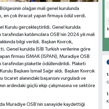
ölgesinin olağan mali genel kurulunda
, en çok ihracat yapan firmaya ödül verdi.
Kurulu gerçekleştirildi. Genel kurulda
1
tarafından katılımcılara OSB’nin 2024 yılı mali
kında bilgi verildi. Başkan Kıvırcık,
tti. Genel kurulda İSİB Turkish verilerine göre
ı yapan firması İSMAK (İSPAN), Muradiye OSB
tarafından plaketle ödüllendirildi. Plaketi
ulu Başkanı İsmail Sağır aldı. Başkan Kıvırcık
1
ı ticaret alanındaki başarısını vurguladı ve
G
nın ardındaki güçlü ekip çalışmasına ve sektöre
1
K
nda Muradiye OSB’nin sanayide kaydettiği