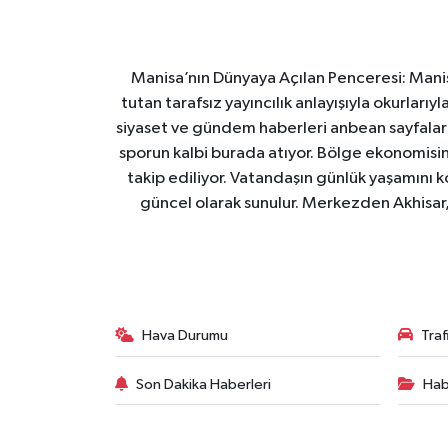
Manisa’nın Dünyaya Açılan Penceresi: Manis
tutan tarafsız yayıncılık anlayışıyla okurları
siyaset ve gündem haberleri anbean sayfalarım
sporun kalbi burada atıyor. Bölge ekonomisin
takip ediliyor. Vatandaşın günlük yaşamını ko
güncel olarak sunulur. Merkezden Akhisar, 
Hava Durumu
Tra
Son Dakika Haberleri
Hab