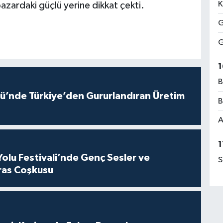
K
 pazardaki güçlü yerine dikkat çekti.
G
G
1
B
ü’nde Türkiye’den Gururlandıran Üretim
B
A
1
Yolu Festivali’nde Genç Sesler ve
S
ras Coşkusu