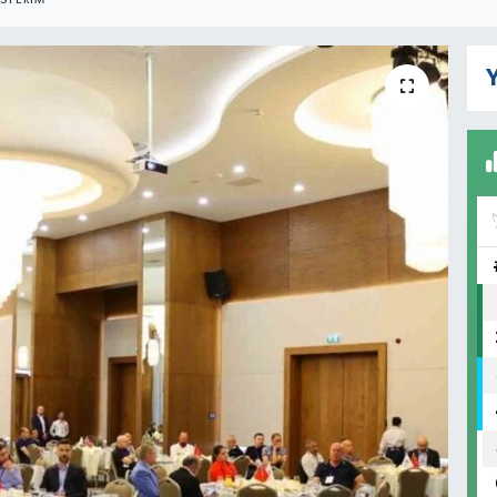
STERIM
Y