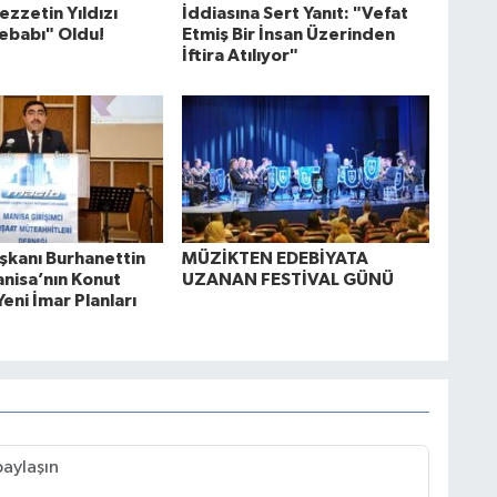
ezzetin Yıldızı
İddiasına Sert Yanıt: "Vefat
ebabı" Oldu!
Etmiş Bir İnsan Üzerinden
İftira Atılıyor"
kanı Burhanettin
MÜZİKTEN EDEBİYATA
anisa’nın Konut
UZANAN FESTİVAL GÜNÜ
Yeni İmar Planları