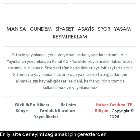
MANİSA
GÜNDEM
SİYASET
ASAYİŞ
SPOR
YAŞAM
RESMİ REKLAM
Sitede yayınlanan içerik ve yorumlardan yazarları sorumludur.
Yayınlanan yorumlardan Kanal 45 - Yerelden-Evrensele Haber Sitesi
sorumlu tutulamaz. Sitedeki tüm harici linkler ayrı bir sayfada açılır.
Sitemizde yayınlanan haber, köşe yazıları ve fotoğraflar izin
alınmaksızın kaynak gösterilse dahi, herhangi bir ortamda
kullanılamaz ve yayınlanamaz
Gizlilik Politikası
İletişim
Haber Yazılımı
:
TE
Künye
Topluluk Kuralları
Bilişim
| Copyright ©
Yayın İlkeleri
2026
En iyi site deneyimi sağlamak için çerezlerden