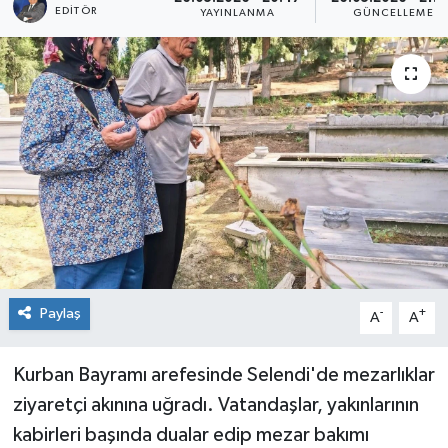
EDITÖR
YAYINLANMA
GÜNCELLEME
Paylaş
-
+
A
A
Kurban Bayramı arefesinde Selendi'de mezarlıklar
ziyaretçi akınına uğradı. Vatandaşlar, yakınlarının
kabirleri başında dualar edip mezar bakımı