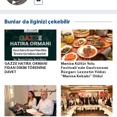
Bunlar da ilginizi çekebilir
GAZZE HATIRA ORMANI
Manisa Kültür Yolu
FİDAN DİKİM TÖRENİNE
Festivali'nde Gastronomi
DAVET
Rüzgarı: Lezzetin Yıldızı
"Manisa Kebabı" Oldu!