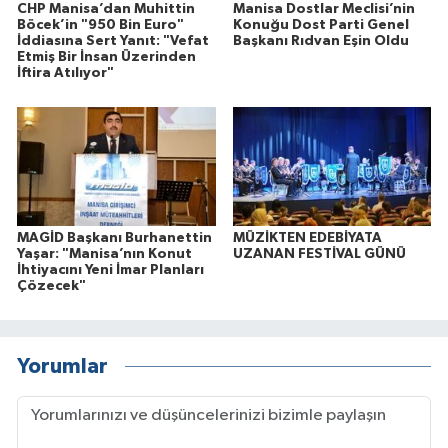
CHP Manisa’dan Muhittin
Manisa Dostlar Meclisi’nin
Böcek’in "950 Bin Euro"
Konuğu Dost Parti Genel
İddiasına Sert Yanıt: "Vefat
Başkanı Rıdvan Eşin Oldu
Etmiş Bir İnsan Üzerinden
İftira Atılıyor"
MAGİD Başkanı Burhanettin
MÜZİKTEN EDEBİYATA
Yaşar: "Manisa’nın Konut
UZANAN FESTİVAL GÜNÜ
İhtiyacını Yeni İmar Planları
Çözecek"
Yorumlar