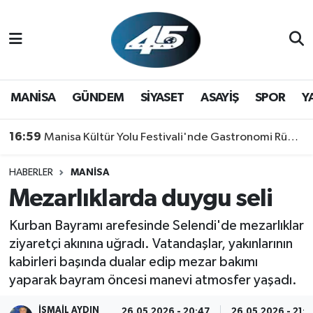
MANİSA
Hava Durumu
GÜNDEM
Trafik Durumu
MANİSA
GÜNDEM
SİYASET
ASAYİŞ
SPOR
Y
SİYASET
Süper Lig Puan Durumu ve Fikstür
16:59
Manisa Kültür Yolu Festivali'nde Gastronomi Rüzgarı: Lezzetin Yıldızı "Manisa Kebabı" Oldu!
ASAYİŞ
Tüm Manşetler
HABERLER
MANİSA
Mezarlıklarda duygu seli
SPOR
Son Dakika Haberleri
Kurban Bayramı arefesinde Selendi'de mezarlıklar
YAŞAM
Haber Arşivi
ziyaretçi akınına uğradı. Vatandaşlar, yakınlarının
kabirleri başında dualar edip mezar bakımı
RESMİ REKLAM
yaparak bayram öncesi manevi atmosfer yaşadı.
İSMAIL AYDIN
26.05.2026 - 20:47
26.05.2026 - 21: