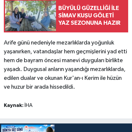
BÜYÜLÜ GÜZELLİĞİ İLE
SİMAV KUŞU GÖLETİ
YAZ SEZONUNA HAZIR
Arife günü nedeniyle mezarlıklarda yoğunluk
yaşanırken, vatandaşlar hem geçmişlerini yad etti
hem de bayram öncesi manevi duyguları birlikte
yaşadı. Duygusal anların yaşandığı mezarlıklarda,
edilen dualar ve okunan Kur'an-ı Kerim ile hüzün
ve huzur bir arada hissedildi.
Kaynak:
İHA