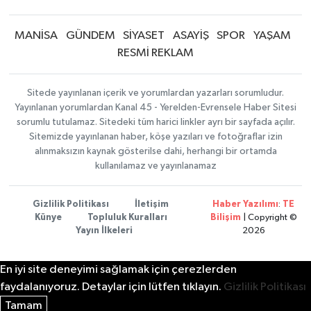
MANİSA
GÜNDEM
SİYASET
ASAYİŞ
SPOR
YAŞAM
RESMİ REKLAM
Sitede yayınlanan içerik ve yorumlardan yazarları sorumludur.
Yayınlanan yorumlardan Kanal 45 - Yerelden-Evrensele Haber Sitesi
sorumlu tutulamaz. Sitedeki tüm harici linkler ayrı bir sayfada açılır.
Sitemizde yayınlanan haber, köşe yazıları ve fotoğraflar izin
alınmaksızın kaynak gösterilse dahi, herhangi bir ortamda
kullanılamaz ve yayınlanamaz
Gizlilik Politikası
İletişim
Haber Yazılımı
:
TE
Künye
Topluluk Kuralları
Bilişim
| Copyright ©
Yayın İlkeleri
2026
En iyi site deneyimi sağlamak için çerezlerden
faydalanıyoruz. Detaylar için lütfen tıklayın.
Gizlilik Politikası
Tamam