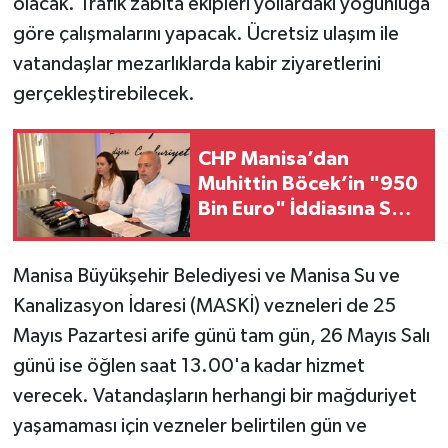
olacak. Trafik zabıta ekipleri yollardaki yoğunluğa
göre çalışmalarını yapacak. Ücretsiz ulaşım ile
vatandaşlar mezarlıklarda kabir ziyaretlerini
gerçekleştirebilecek.
CHP Manisa’dan
Muhittin Böcek’in "950
Bin Euro" İddiasına Sert
Yanıt: "Vefat Etmiş Bir
İnsan Üzerinden İftira
Manisa Büyükşehir Belediyesi ve Manisa Su ve
Atılıyor"
Kanalizasyon İdaresi (MASKİ) vezneleri de 25
Mayıs Pazartesi arife günü tam gün, 26 Mayıs Salı
günü ise öğlen saat 13.00'a kadar hizmet
verecek. Vatandaşların herhangi bir mağduriyet
yaşamaması için vezneler belirtilen gün ve