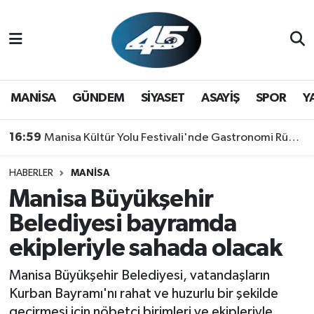
MANİSA
Hava Durumu
GÜNDEM
Trafik Durumu
MANİSA
GÜNDEM
SİYASET
ASAYİŞ
SPOR
Y
SİYASET
Süper Lig Puan Durumu ve Fikstür
16:59
Manisa Kültür Yolu Festivali'nde Gastronomi Rüzgarı: Lezzetin Yıldızı "Manisa Kebabı" Oldu!
ASAYİŞ
Tüm Manşetler
HABERLER
MANİSA
Manisa Büyükşehir
SPOR
Son Dakika Haberleri
Belediyesi bayramda
YAŞAM
Haber Arşivi
ekipleriyle sahada olacak
RESMİ REKLAM
Manisa Büyükşehir Belediyesi, vatandaşların
Kurban Bayramı'nı rahat ve huzurlu bir şekilde
geçirmesi için nöbetçi birimleri ve ekipleriyle