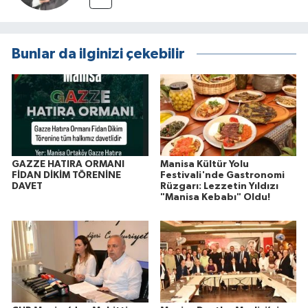
Bunlar da ilginizi çekebilir
GAZZE HATIRA ORMANI
Manisa Kültür Yolu
FİDAN DİKİM TÖRENİNE
Festivali'nde Gastronomi
DAVET
Rüzgarı: Lezzetin Yıldızı
"Manisa Kebabı" Oldu!