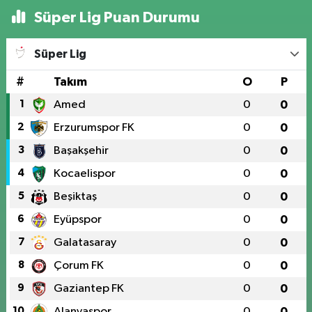
Süper Lig Puan Durumu
Süper Lig
#
Takım
O
P
1
Amed
0
0
2
Erzurumspor FK
0
0
3
Başakşehir
0
0
4
Kocaelispor
0
0
5
Beşiktaş
0
0
6
Eyüpspor
0
0
7
Galatasaray
0
0
8
Çorum FK
0
0
9
Gaziantep FK
0
0
10
Alanyaspor
0
0