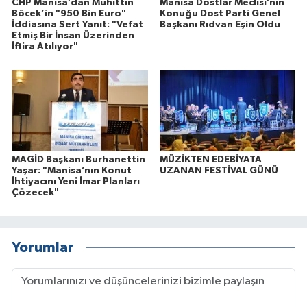
CHP Manisa’dan Muhittin
Manisa Dostlar Meclisi’nin
Böcek’in "950 Bin Euro"
Konuğu Dost Parti Genel
İddiasına Sert Yanıt: "Vefat
Başkanı Rıdvan Eşin Oldu
Etmiş Bir İnsan Üzerinden
İftira Atılıyor"
MAGİD Başkanı Burhanettin
MÜZİKTEN EDEBİYATA
Yaşar: "Manisa’nın Konut
UZANAN FESTİVAL GÜNÜ
İhtiyacını Yeni İmar Planları
Çözecek"
Yorumlar